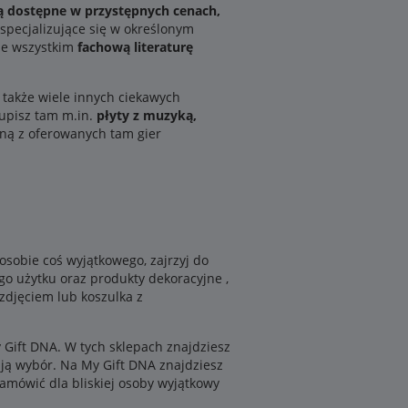
są dostępne w przystępnych cenach,
 specjalizujące się w określonym
ede wszystkim
fachową literaturę
cz także wiele innych ciekawych
Kupisz tam m.in.
płyty z muzyką,
edną z oferowanych tam gier
osobie coś wyjątkowego, zajrzyj do
go użytku oraz produkty dekoracyjne ,
 zdjęciem lub koszulka z
y Gift DNA. W tych sklepach znajdziesz
iają wybór. Na My Gift DNA znajdziesz
amówić dla bliskiej osoby wyjątkowy