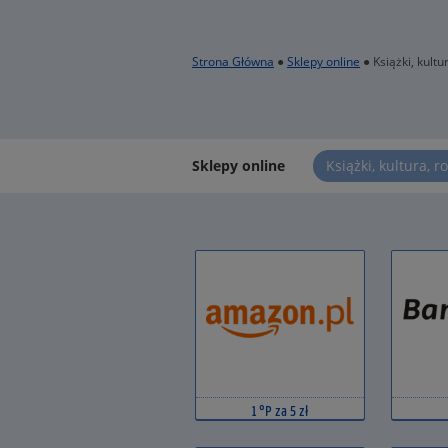
Strona Główna
●
Sklepy online
● Książki, kultu
Sklepy online
Książki, kultura, 
1 °P za 5 zł