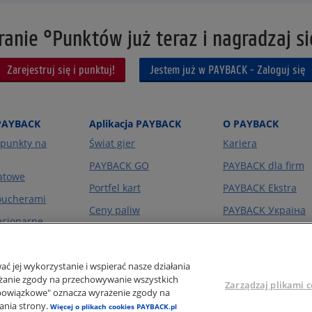
anie °Punktów już teraz i nagradzaj się
Zarejestruj się i punktuj!
Jestem już w PAYBACK - Zaloguj się
PAYBACK
Aplikacja PAYBACK
O PAYBACK
punkty na
Świat gier
Kariera
PAYBACK GO
PAYBACK dla firm
atowe
Portfel kart
PAYBACK Ekstra
voucherami
Ceny paliw
PAYBACK Україна
acjonarne
O firmie
line
ć jej wykorzystanie i wspierać nasze działania
rażanie zgody na przechowywanie wszystkich
Zarządzaj plikami c
eobowiązkowe" oznacza wyrażenie zgody na
ania strony.
Więcej o plikach cookies PAYBACK.pl