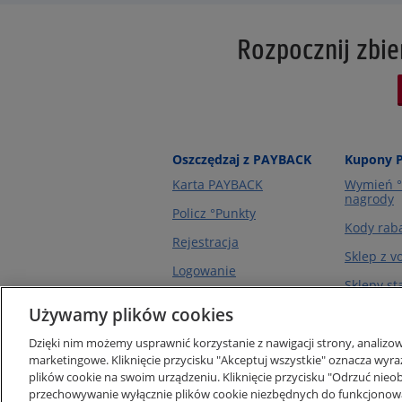
Rozpocznij zbier
Oszczędzaj z PAYBACK
Kupony 
Karta PAYBACK
Wymień °
nagrody
Policz °Punkty
Kody rab
Rejestracja
Sklep z 
Logowanie
Sklepy st
Używamy plików cookies
Sklepy on
Dzięki nim możemy usprawnić korzystanie z nawigacji strony, analizowa
marketingowe. Kliknięcie przycisku "Akceptuj wszystkie" oznacza wy
plików cookie na swoim urządzeniu. Kliknięcie przycisku "Odrzuć ni
przechowywanie wyłącznie plików cookie niezbędnych do funkcjonow