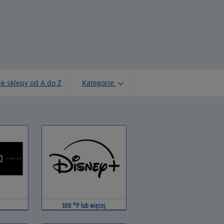
e sklepy od A do Z
Kategorie
100 °P lub więcej