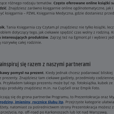
czące różnego rodzaju tematów.
Często oferowane online książki 
dzić
. Znajdziesz zarówno księgarnie online ogólnotematyczne, jak i
być księgarnia – PZWL Księgarnia Medyczna, gdzie dostaniesz prz
pik
, Tania Księgarnia czy Czytam.pl znajdziesz nie tylko książki, le
oblem dotyczący tego, jak ciekawie spędzić czas wolny z rodziną. 
ch interesujących produktów
. Zajrzyj też na Egmont.pl i wybierz j
rozrywkę całej rodzinie.
ainspiruj się razem z naszymi partnerami
ciekawy pomysł na prezent
. Kiedy jednak chcesz podarować bliskiej 
ne prezenty. Znajdziesz tam ciekawe gadżety, przedmioty codzienne
ta. Przykładem takiego prezentu może być np. fotoksiążka, kubek ze
ju produkty znajdziesz m.in. na CupSell oraz Empik Foto.
liczają się do grona partnerów Programu, to Prezentokracja oraz M
rodziny, imieniny, rocznice ślubu itp
. Przejrzyste kategorie ułatw
żety, natomiast za pośrednictwem strony Prezentokracja możesz z
rzeżycia, np. off-road po Karkonoszach lub lot nad Warszawą.