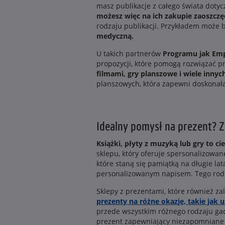
masz publikacje z całego świata doty
możesz więc na ich zakupie zaoszczę
rodzaju publikacji. Przykładem może 
medyczną.
U takich partnerów
Programu jak Em
propozycji, które pomogą rozwiązać pr
filmami, gry planszowe i wiele inny
planszowych, która zapewni doskonałą 
Idealny pomysł na prezent? Z
Książki, płyty z muzyką lub gry to 
sklepu, który oferuje spersonalizowa
które staną się pamiątką na długie la
personalizowanym napisem. Tego rodza
Sklepy z prezentami, które również za
prezenty na różne okazje, takie jak u
przede wszystkim różnego rodzaju gad
prezent zapewniający niezapomniane p