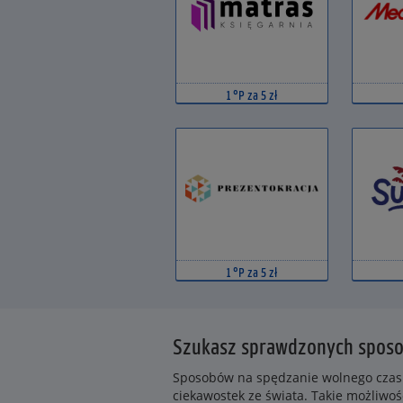
1 °P za 5 zł
1 °P za 5 zł
Szukasz sprawdzonych sposo
Sposobów na spędzanie wolnego czasu 
ciekawostek ze świata. Takie możliwoś