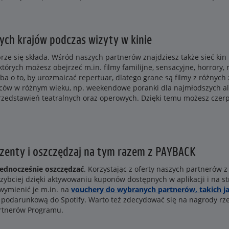
nych krajów podczas wizyty w kinie
brze się składa. Wśród naszych partnerów znajdziesz także sieć kin
 których możesz obejrzeć m.in. filmy familijne, sensacyjne, horrory, 
ba o to, by urozmaicać repertuar, dlatego grane są filmy z różnych
rców w różnym wieku, np. weekendowe poranki dla najmłodszych al
rzedstawień teatralnych oraz operowych. Dzięki temu możesz czerpać
ezenty i oszczędzaj na tym razem z PAYBACK
ednocześnie oszczędzać
. Korzystając z oferty naszych partnerów z k
szybciej dzięki aktywowaniu kuponów dostępnych w aplikacji i na s
wymienić je m.in. na
vouchery do wybranych partnerów, takich j
tę podarunkową do Spotify. Warto też zdecydować się na nagrody r
rtnerów Programu.