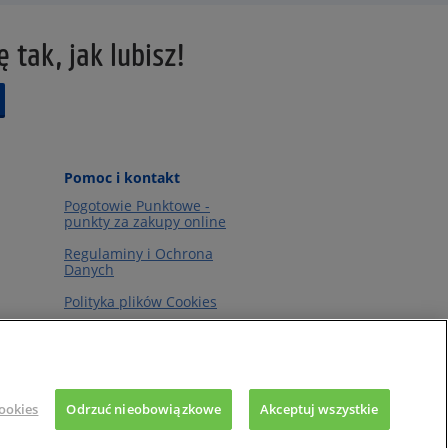
 tak, jak lubisz!
Pomoc i kontakt
Pogotowie Punktowe -
punkty za zakupy online
Regulaminy i Ochrona
Danych
Polityka plików Cookies
ookies
Odrzuć nieobowiązkowe
Akceptuj wszystkie