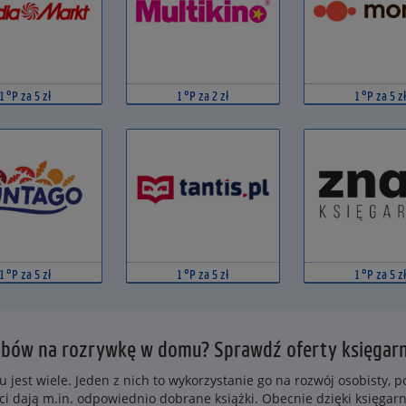
1 °P za 5 zł
1 °P za 2 zł
1 °P za 5 zł
1 °P za 5 zł
1 °P za 5 zł
1 °P za 5 zł
bów na rozrywkę w domu? Sprawdź oferty księgarn
jest wiele. Jeden z nich to wykorzystanie go na rozwój osobisty, 
ci dają m.in. odpowiednio dobrane książki. Obecnie dzięki księga