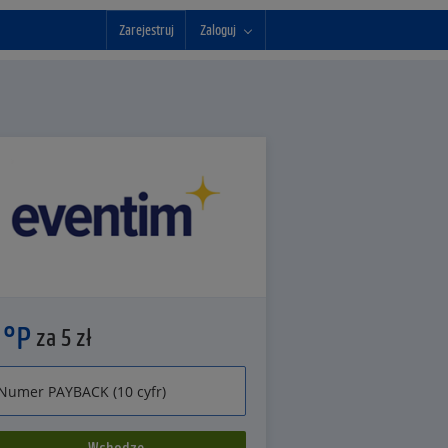
Zarejestruj
Zaloguj
 °P
za 5 zł