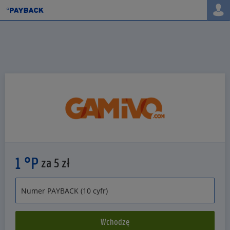
1 °P
za 5 zł