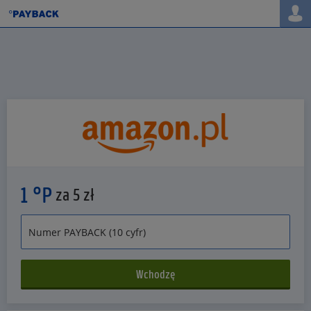
1 °P
za 5 zł