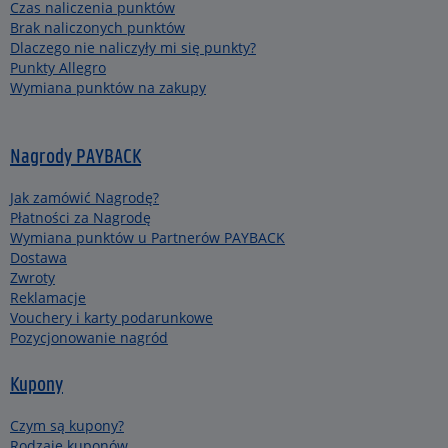
Czas naliczenia punktów
Brak naliczonych punktów
Dlaczego nie naliczyły mi się punkty?
Punkty Allegro
Wymiana punktów na zakupy
Nagrody PAYBACK
Jak zamówić Nagrodę?
Płatności za Nagrodę
Wymiana punktów u Partnerów PAYBACK
Dostawa
Zwroty
Reklamacje
Vouchery i karty podarunkowe
Pozycjonowanie nagród
Kupony
Czym są kupony?
Rodzaje kuponów