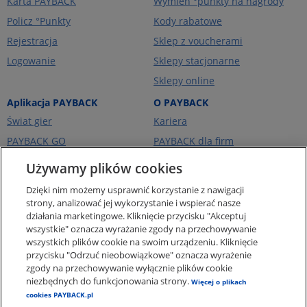
Karta PAYBACK
Wymień °punkty na nagrody
Policz °Punkty
Kody rabatowe
Rejestracja
Sklep z voucherami
Logowanie
Sklepy stacjonarne
Sklepy online
Aplikacja PAYBACK
O PAYBACK
Świat gier
Kariera
PAYBACK GO
PAYBACK dla firm
Portfel kart
PAYBACK Ekstra
Używamy plików cookies
Ceny paliw
PAYBACK Україна
Dzięki nim możemy usprawnić korzystanie z nawigacji
O firmie
strony, analizować jej wykorzystanie i wspierać nasze
działania marketingowe. Kliknięcie przycisku "Akceptuj
Pomoc i kontakt
wszystkie" oznacza wyrażanie zgody na przechowywanie
Pogotowie Punktowe -
wszystkich plików cookie na swoim urządzeniu. Kliknięcie
punkty za zakupy online
przycisku "Odrzuć nieobowiązkowe" oznacza wyrażenie
zgody na przechowywanie wyłącznie plików cookie
Regulaminy i Ochrona
Danych
niezbędnych do funkcjonowania strony.
Więcej o plikach
cookies PAYBACK.pl
Polityka plików Cookies