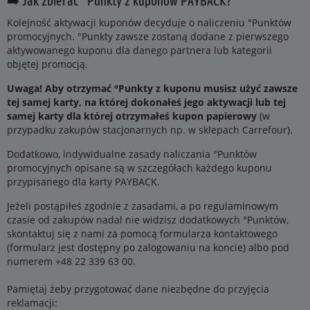
➡️ Jak zbierać °Punkty z kuponów PAYBACK?
Kolejność aktywacji kuponów decyduje o naliczeniu °Punktów
promocyjnych. °Punkty zawsze zostaną dodane z pierwszego
aktywowanego kuponu dla danego partnera lub kategorii
objętej promocją.
Uwaga! Aby otrzymać °Punkty z kuponu musisz użyć zawsze
tej samej karty, na której dokonałeś jego aktywacji lub tej
samej karty dla której otrzymałeś kupon papierowy
(w
przypadku zakupów stacjonarnych np. w sklepach Carrefour).
Dodatkowo, indywidualne zasady naliczania °Punktów
promocyjnych opisane są w szczegółach każdego kuponu
przypisanego dla karty PAYBACK.
Jeżeli postąpiłeś zgodnie z zasadami, a po regulaminowym
czasie od zakupów nadal nie widzisz dodatkowych °Punktów,
skontaktuj się z nami za pomocą formularza kontaktowego
(formularz jest dostępny po zalogowaniu na koncie) albo pod
numerem +48 22 339 63 00.
Pamiętaj żeby przygotować dane niezbędne do przyjęcia
reklamacji: