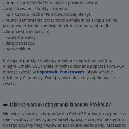
- numer karty PAYBACK, na której powinna zostać
zarejestrowane °Punkty z kuponu,
- opis kuponu (liczba °Punktów, rodzaj oferty),
- numer zamówienia (otrzymany e-mailem od sklepu online
jako potwierdzenie zamówienia) lub skan paragonu (dla
zakupów stacjonarnych)
- kwotę transakcji,
- datę transakcji,
- nazwę sklepu,
Brakujące punkty za zakupy w wielu sklepach online (np.
Allegro, Empik, CCC i wiele innych) dokonane poprzez PAYBACK
możesz zgłosić w
Pogotowiu
Punktowym
. Błyskawicznie
udzielimy Ci pomocy. Dodaj zgłoszenie, a my zajmiemy się
resztą.
➡️ Jakie są warunki otrzymania kuponów PAYBACK?
Nie widzisz żadnych kuponów dla Ciebie? Sprawdź, czy podczas
rejestracji wyraziłeś zgodę marketingową, która jest niezbędna
do tego abyśmy mogli wyświetlać i drukować kupony. Możesz to