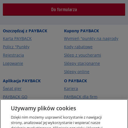
Do formularza
Oszczędzaj z PAYBACK
Kupony PAYBACK
Karta PAYBACK
Wymień °punkty na nagrody
Policz °Punkty
Kody rabatowe
Rejestracja
Sklep z voucherami
Logowanie
Sklepy stacjonarne
Sklepy online
Aplikacja PAYBACK
O PAYBACK
Świat gier
Kariera
PAYBACK GO
PAYBACK dla firm
Portfel kart
PAYBACK Ekstra
Używamy plików cookies
Ceny paliw
PAYBACK Україна
Dzięki nim możemy usprawnić korzystanie z nawigacji
O firmie
strony, analizować jej wykorzystanie i wspierać nasze