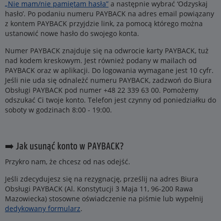
„Nie mam/nie pamiętam hasła”
a następnie wybrać ‘Odzyskaj
hasło’. Po podaniu numeru PAYBACK na adres email powiązany
z kontem PAYBACK przyjdzie link, za pomocą którego można
ustanowić nowe hasło do swojego konta.
Numer PAYBACK znajduje się na odwrocie karty PAYBACK, tuż
nad kodem kreskowym. Jest również podany w mailach od
PAYBACK oraz w aplikacji. Do logowania wymagane jest 10 cyfr.
Jeśli nie uda się odnależć numeru PAYBACK, zadzwoń do Biura
Obsługi PAYBACK pod numer +48 22 339 63 00. Pomożemy
odszukać Ci twoje konto. Telefon jest czynny od poniedziałku do
soboty w godzinach 8:00 - 19:00.
➡️ Jak usunąć konto w PAYBACK?
Przykro nam, że chcesz od nas odejść.
Jeśli zdecydujesz się na rezygnację, prześlij na adres Biura
Obsługi PAYBACK (Al. Konstytucji 3 Maja 11, 96-200 Rawa
Mazowiecka) stosowne oświadczenie na piśmie lub wypełnij
dedykowany formularz
.