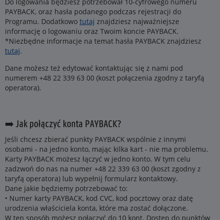
Do logowania będziesz potrzebował 10-cyfrowego numeru
PAYBACK, oraz hasła podanego podczas rejestracji do
Programu. Dodatkowo
tutaj
znajdziesz najważniejsze
informację o logowaniu oraz Twoim koncie PAYBACK.
*Niezbędne informacje na temat hasła PAYBACK znajdziesz
tutaj
.
Dane możesz też edytować kontaktując się z nami pod
numerem +48 22 339 63 00 (koszt połączenia zgodny z taryfą
operatora).
➡️ Jak połączyć konta PAYBACK?
Jeśli chcesz zbierać punkty PAYBACK wspólnie z innymi
osobami - na jedno konto, mając kilka kart - nie ma problemu.
Karty PAYBACK możesz łączyć w jedno konto. W tym celu
zadzwoń do nas na numer +48 22 339 63 00 (koszt zgodny z
taryfą operatora) lub wypełnij formularz kontaktowy.
Dane jakie będziemy potrzebować to:
• Numer karty PAYBACK, kod CVC, kod pocztowy oraz datę
urodzenia właściciela konta, które ma zostać dołączone.
W ten sposób możesz połączyć do 10 kont. Dostęp do punktów