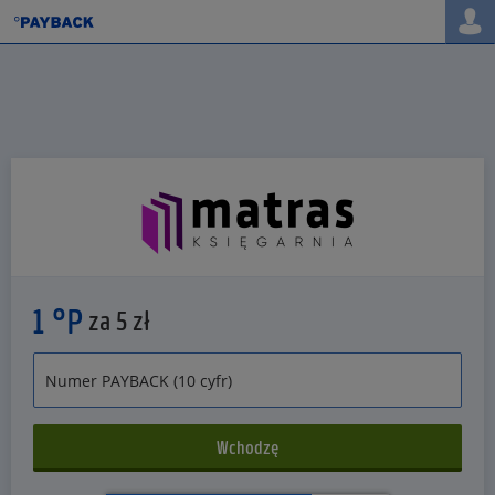
1 °P
za 5 zł