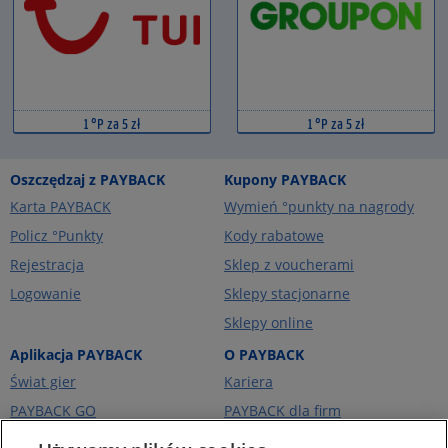
1 °P za 5 zł
1 °P za 5 zł
Oszczędzaj z PAYBACK
Kupony PAYBACK
Karta PAYBACK
Wymień °punkty na nagrody
Policz °Punkty
Kody rabatowe
Rejestracja
Sklep z voucherami
Logowanie
Sklepy stacjonarne
Sklepy online
Aplikacja PAYBACK
O PAYBACK
Świat gier
Kariera
PAYBACK GO
PAYBACK dla firm
Portfel kart
PAYBACK Ekstra