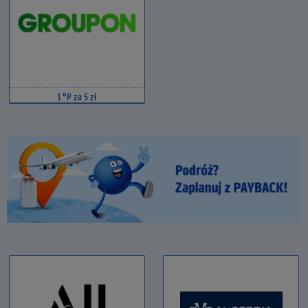
1 °P za 5 zł