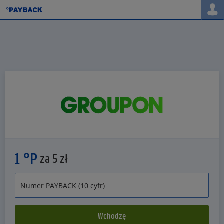
1 °P
za 5 zł