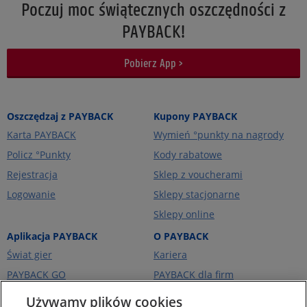
Poczuj moc świątecznych oszczędności z
PAYBACK!
Pobierz App >
Oszczędzaj z PAYBACK
Kupony PAYBACK
Karta PAYBACK
Wymień °punkty na nagrody
Policz °Punkty
Kody rabatowe
Rejestracja
Sklep z voucherami
Logowanie
Sklepy stacjonarne
Sklepy online
Aplikacja PAYBACK
O PAYBACK
Świat gier
Kariera
PAYBACK GO
PAYBACK dla firm
Portfel kart
PAYBACK Ekstra
Używamy plików cookies