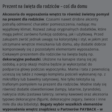
Prezent na święta dla rodziców – coś dla domu
Akcesoria do wyposażenia wnętrz to również świetny pomysł
na prezent dla rodziców
. Czasami nawet drobne akcenty
potrafią odmienić charakter pomieszczenia, nadając mu
wyjątkowy klimat. Rozważ zakup oryginalnych dodatków, które
mogą pełnić zarówno funkcję ozdobną, jak i użytkową. Przed
zakupem zwróć jednak uwagę na kolorystykę i styl, w jakim jest
utrzymane wnętrze mieszkania lub domu, aby dodatki dobrze
komponowały się z pozostałymi elementami wyposażenia.
Ciekawym prezentem dla rodziców na święta będą np.
dekoracyjne poduszki
. Ułożone na kanapie staną się jej
ozdobą, a przy okazji można będzie je wykorzystać do
podparcia głowy podczas wypoczynku. Mama i tata z pewnością
ucieszą się także z nowego kompletu pościeli wykonanej np. z
mikrofibry lub bawełny satynowej. Nie tylko tekstylia są
trafionym pomysłem na prezent dla rodziców. Modne stały się
również dodatki oświetleniowe (lampy, latarnie, żyrandole),
nakrycia stołu (zastawa talerzy, serwisy kawowe) oraz akcesoria
typowo dekoracyjne (figurki, dekoracyjne zegary, świece i inne
miłe dla oka bibeloty).
Bogaty wybór wszelkich elementów
wyposażenia wnętrz znajdziesz u Partnerów PAYBACK – w