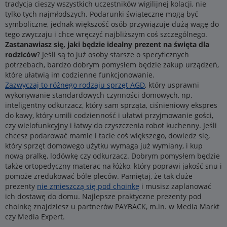
tradycja cieszy wszystkich uczestników wigilijnej kolacji, nie
tylko tych najmłodszych. Podarunki świąteczne mogą być
symboliczne, jednak większość osób przywiązuje dużą wagę do
tego zwyczaju i chce wręczyć najbliższym coś szczególnego.
Zastanawiasz się, jaki będzie idealny prezent na święta dla
rodziców
? Jeśli są to już osoby starsze o specyficznych
potrzebach, bardzo dobrym pomysłem będzie zakup urządzeń,
które ułatwią im codzienne funkcjonowanie.
Zazwyczaj to różnego rodzaju sprzęt AGD
, który usprawni
wykonywanie standardowych czynności domowych, np.
inteligentny odkurzacz, który sam sprząta, ciśnieniowy ekspres
do kawy, który umili codzienność i ułatwi przyjmowanie gości,
czy wielofunkcyjny i łatwy do czyszczenia robot kuchenny. Jeśli
chcesz podarować mamie i tacie coś większego, dowiedz się,
który sprzęt domowego użytku wymaga już wymiany, i kup
nową pralkę, lodówkę czy odkurzacz. Dobrym pomysłem będzie
także ortopedyczny materac na łóżko, który poprawi jakość snu i
pomoże zredukować bóle pleców. Pamiętaj, że tak duże
prezenty
nie zmieszczą się pod choinkę
i musisz zaplanować
ich dostawę do domu. Najlepsze praktyczne prezenty pod
choinkę znajdziesz u partnerów PAYBACK, m.in. w Media Markt
czy Media Expert.