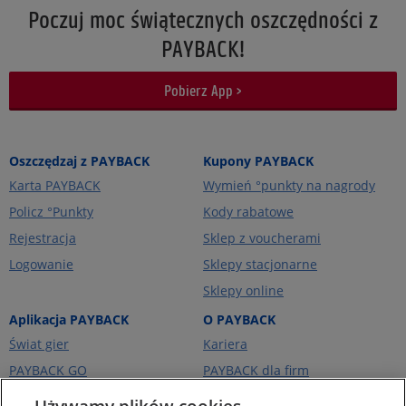
Poczuj moc świątecznych oszczędności z
PAYBACK!
Pobierz App >
Oszczędzaj z PAYBACK
Kupony PAYBACK
Karta PAYBACK
Wymień °punkty na nagrody
Policz °Punkty
Kody rabatowe
Rejestracja
Sklep z voucherami
Logowanie
Sklepy stacjonarne
Sklepy online
Aplikacja PAYBACK
O PAYBACK
Świat gier
Kariera
PAYBACK GO
PAYBACK dla firm
Portfel kart
PAYBACK Ekstra