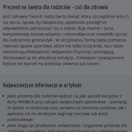
Prezent na święta dla rodziców – coś dla zdrowia
Jeśli zdrowie Twoich rodziców to temat, który szczególnie leży Ci
na sercu, spraw, by świąteczny upominek pomógł im
odpowiednio zatroszczyć się o siebie. Kup mamie i tacie
kompleksowy zestaw witamin i minerałów oraz niewielki sprzęt
do codziennej gimnastyki. W utrzymaniu formy będą pomocne
również opaski sportowe, które nie tylko liczą kroki, lecz także
monitorują efektywność aktywności fizycznej i pomagają
dostosować ją do aktualnej kondycji. Ciekawym rozwiązaniem
będzie też karnet na pobliską siłownię lub basen.
Najważniejsze informacje w artykule
Jakie prezenty dla rodziców wybrać i w jaki sposób korzystać z
karty PAYBACK przy zakupie świątecznych upominków – pamiętaj,
że święta to doskonały czas zarówno na zbieranie punktów, jak i
wymianę ich na atrakcyjne nagrody rzeczowe lub karty
podarunkowe.
Jakie mogą być praktyczne, uniwersalne i oryginalne prezenty dla
rodziców i co wybrać, jeśli chcesz zatroszczyć się o zdrowie mamy