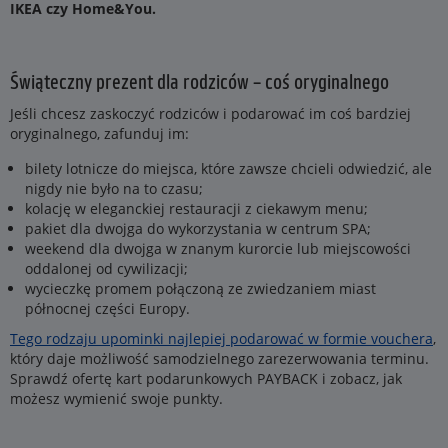
IKEA czy Home&You.
Świąteczny prezent dla rodziców – coś oryginalnego
Jeśli chcesz zaskoczyć rodziców i podarować im coś bardziej
oryginalnego, zafunduj im:
bilety lotnicze do miejsca, które zawsze chcieli odwiedzić, ale
nigdy nie było na to czasu;
kolację w eleganckiej restauracji z ciekawym menu;
pakiet dla dwojga do wykorzystania w centrum SPA;
weekend dla dwojga w znanym kurorcie lub miejscowości
oddalonej od cywilizacji;
wycieczkę promem połączoną ze zwiedzaniem miast
północnej części Europy.
Tego rodzaju upominki najlepiej podarować w formie vouchera
,
który daje możliwość samodzielnego zarezerwowania terminu.
Sprawdź ofertę kart podarunkowych PAYBACK i zobacz, jak
możesz wymienić swoje punkty.