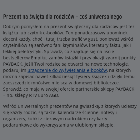
Prezent na święta dla rodziców – coś uniwersalnego
Dobrym pomysłem na prezent świąteczny dla rodziców jest też
książka lub czytnik e-booków. Ten ponadczasowy upominek
doceni każdy, choć i tutaj trzeba trafić w gust, ponieważ wśród
czytelników są zarówno fani kryminałów, literatury faktu, jak i
lekkiej beletrystyki. Sprawdź, co znajduje się na liście
bestsellerów Empiku, zamów książki i przy okazji zgarnij punkty
PAYBACK. Jeśli Twoi rodzice są otwarci na nowe technologie,
podaruj im
urządzenie do wyświetlania e-booków
, na których
można zapisać nawet kilkadziesiąt tysięcy książek i dzięki temu
zaoszczędzić mnóstwo miejsca w domowej biblioteczce.
Sprawdź, co mają w swojej ofercie partnerskie sklepy PAYBACK
– np. sklepy RTV Euro AGD.
Wśród uniwersalnych prezentów na gwiazdkę, z których ucieszy
się każdy rodzic, są także: kalendarze ścienne, notesy i
organizery, kubki z ciekawym nadrukiem czy karty
podarunkowe do wykorzystania w ulubionym sklepie.