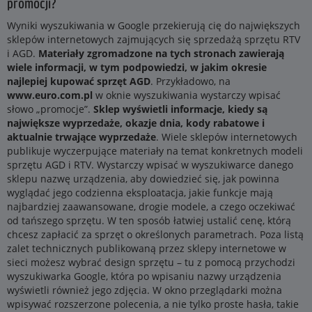
promocji?
Wyniki wyszukiwania w Google przekierują cię do największych
sklepów internetowych zajmujących się sprzedażą sprzętu RTV
i AGD.
Materiały zgromadzone na tych stronach zawierają
wiele informacji, w tym podpowiedzi, w jakim okresie
najlepiej kupować sprzęt AGD
. Przykładowo, na
www.euro.com.pl
w oknie wyszukiwania wystarczy wpisać
słowo „promocje”.
Sklep wyświetli informacje, kiedy są
największe wyprzedaże, okazje dnia, kody rabatowe i
aktualnie trwające wyprzedaże
. Wiele sklepów internetowych
publikuje wyczerpujące materiały na temat konkretnych modeli
sprzętu AGD i RTV. Wystarczy wpisać w wyszukiwarce danego
sklepu nazwę urządzenia, aby dowiedzieć się, jak powinna
wyglądać jego codzienna eksploatacja, jakie funkcje mają
najbardziej zaawansowane, drogie modele, a czego oczekiwać
od tańszego sprzętu. W ten sposób łatwiej ustalić cenę, którą
chcesz zapłacić za sprzęt o określonych parametrach. Poza listą
zalet technicznych publikowaną przez sklepy internetowe w
sieci możesz wybrać design sprzętu – tu z pomocą przychodzi
wyszukiwarka Google, która po wpisaniu nazwy urządzenia
wyświetli również jego zdjęcia. W okno przeglądarki można
wpisywać rozszerzone polecenia, a nie tylko proste hasła, takie