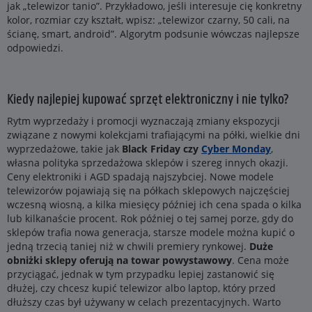
jak „telewizor tanio”. Przykładowo, jeśli interesuje cię konkretny
kolor, rozmiar czy kształt, wpisz: „telewizor czarny, 50 cali, na
ścianę, smart, android”. Algorytm podsunie wówczas najlepsze
odpowiedzi.
Kiedy najlepiej kupować sprzęt elektroniczny i nie tylko?
Rytm wyprzedaży i promocji wyznaczają zmiany ekspozycji
związane z nowymi kolekcjami trafiającymi na półki, wielkie dni
wyprzedażowe, takie jak
Black Friday czy
Cyber Monday
,
własna polityka sprzedażowa sklepów i szereg innych okazji.
Ceny elektroniki i AGD spadają najszybciej. Nowe modele
telewizorów pojawiają się na półkach sklepowych najczęściej
wczesną wiosną, a kilka miesięcy później ich cena spada o kilka
lub kilkanaście procent. Rok później o tej samej porze, gdy do
sklepów trafia nowa generacja, starsze modele można kupić o
jedną trzecią taniej niż w chwili premiery rynkowej.
Duże
obniżki sklepy oferują na towar powystawowy
. Cena może
przyciągać, jednak w tym przypadku lepiej zastanowić się
dłużej, czy chcesz kupić telewizor albo laptop, który przed
dłuższy czas był używany w celach prezentacyjnych. Warto