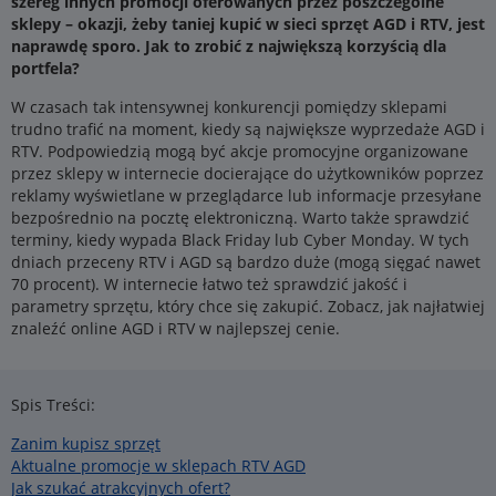
szereg innych promocji oferowanych przez poszczególne
sklepy – okazji, żeby taniej kupić w sieci sprzęt AGD i RTV, jest
naprawdę sporo. Jak to zrobić z największą korzyścią dla
portfela?
W czasach tak intensywnej konkurencji pomiędzy sklepami
trudno trafić na moment, kiedy są największe wyprzedaże AGD i
RTV. Podpowiedzią mogą być akcje promocyjne organizowane
przez sklepy w internecie docierające do użytkowników poprzez
reklamy wyświetlane w przeglądarce lub informacje przesyłane
bezpośrednio na pocztę elektroniczną. Warto także sprawdzić
terminy, kiedy wypada Black Friday lub Cyber Monday. W tych
dniach przeceny RTV i AGD są bardzo duże (mogą sięgać nawet
70 procent). W internecie łatwo też sprawdzić jakość i
parametry sprzętu, który chce się zakupić. Zobacz, jak najłatwiej
znaleźć online AGD i RTV w najlepszej cenie.
Spis Treści:
Zanim kupisz sprzęt
Aktualne promocje w sklepach RTV AGD
Jak szukać atrakcyjnych ofert?