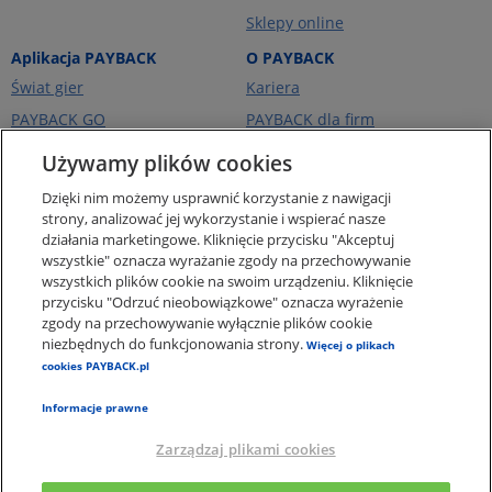
Sklepy online
Aplikacja PAYBACK
O PAYBACK
Świat gier
Kariera
PAYBACK GO
PAYBACK dla firm
Portfel kart
PAYBACK Ekstra
Używamy plików cookies
Ceny paliw
PAYBACK Україна
Dzięki nim możemy usprawnić korzystanie z nawigacji
O firmie
strony, analizować jej wykorzystanie i wspierać nasze
działania marketingowe. Kliknięcie przycisku "Akceptuj
Pomoc i kontakt
wszystkie" oznacza wyrażanie zgody na przechowywanie
Pogotowie Punktowe -
wszystkich plików cookie na swoim urządzeniu. Kliknięcie
punkty za zakupy online
przycisku "Odrzuć nieobowiązkowe" oznacza wyrażenie
zgody na przechowywanie wyłącznie plików cookie
Regulaminy i Ochrona
Danych
niezbędnych do funkcjonowania strony.
Więcej o plikach
cookies PAYBACK.pl
Polityka plików Cookies
Informacje prawne
Zarządzaj plikami cookies
×
Aplikacja PAYBACK