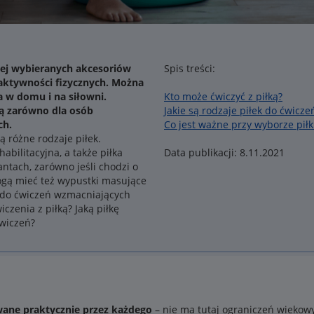
niej wybieranych akcesoriów
Spis treści:
aktywności fizycznych. Można
a w domu i na siłowni.
Kto może ćwiczyć z piłką?
ją zarówno dla osób
Jakie są rodzaje piłek do ćwicze
ch.
Co jest ważne przy wyborze piłk
 różne rodzaje piłek.
abilitacyjna, a także piłka
Data publikacji: 8.11.2021
antach, zarówno jeśli chodzi o
 mogą mieć też wypustki masujące
do ćwiczeń wzmacniających
czenia z piłką? Jaką piłkę
wiczeń?
ane praktycznie przez każdego
– nie ma tutaj ograniczeń wiekow