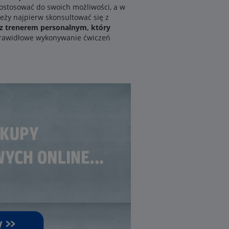
dostosować do swoich możliwości, a w
eży najpierw skonsultować się z
z trenerem personalnym, który
 prawidłowe wykonywanie ćwiczeń