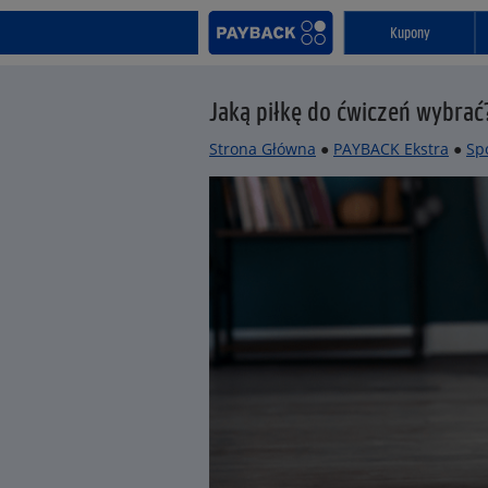
Kupony
Jaką piłkę do ćwiczeń wybrać?
Strona Główna
●
PAYBACK Ekstra
●
Sp