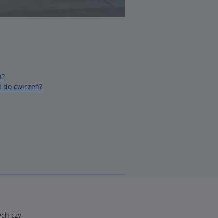
ń?
i do ćwiczeń?
ych czy