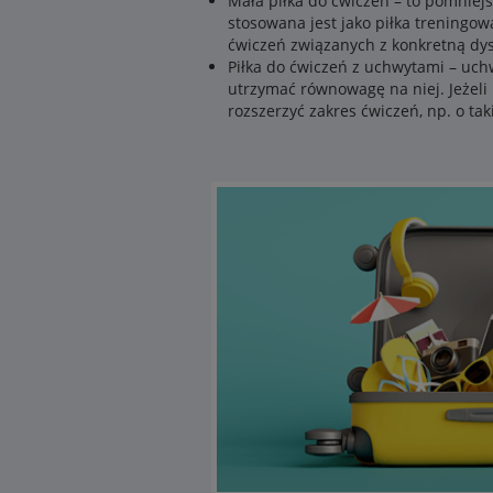
Mała piłka do ćwiczeń – to pomniejs
stosowana jest jako piłka treningo
ćwiczeń związanych z konkretną dysc
Piłka do ćwiczeń z uchwytami – uc
utrzymać równowagę na niej. Jeżel
rozszerzyć zakres ćwiczeń, np. o ta