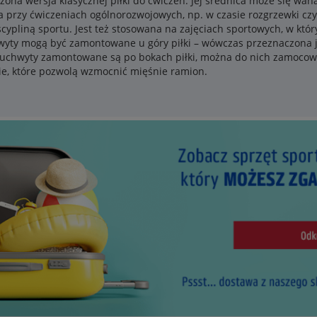
zona wersja klasycznej piłki do ćwiczeń. Jej średnica może się wah
wa przy ćwiczeniach ogólnorozwojowych, np. w czasie rozgrzewki cz
ypliną sportu. Jest też stosowana na zajęciach sportowych, w który
hwyty mogą być zamontowane u góry piłki – wówczas przeznaczona 
i uchwyty zamontowane są po bokach piłki, można do nich zamoco
kie, które pozwolą wzmocnić mięśnie ramion.