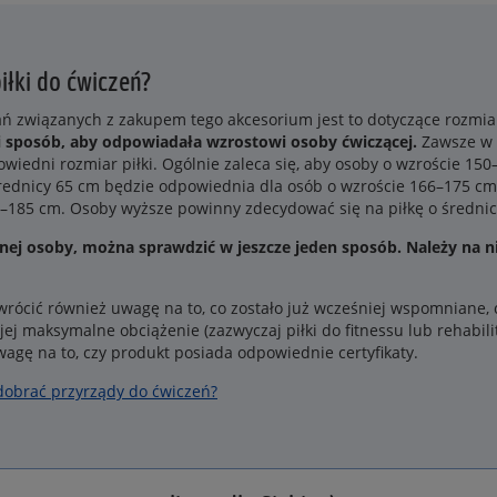
iłki do ćwiczeń?
ań związanych z zakupem tego akcesorium jest to dotyczące rozmi
 sposób, aby odpowiadała wzrostowi osoby ćwiczącej.
Zawsze w 
wiedni rozmiar piłki. Ogólnie zaleca się, aby osoby o wzroście 150
rednicy 65 cm będzie odpowiednia dla osób o wzroście 166–175 cm. 
–185 cm. Osoby wyższe powinny zdecydować się na piłkę o średnic
danej osoby, można sprawdzić w jeszcze jeden sposób.
Należy na ni
wrócić również uwagę na to, co zostało już wcześniej wspomniane, cz
jej maksymalne obciążenie (zazwyczaj piłki do fitnessu lub rehabili
wagę na to, czy produkt posiada odpowiednie certyfikaty.
dobrać przyrządy do ćwiczeń?