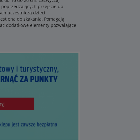
ać od 16 do 26 cm. Zazwyczaj
y poprzedzających przejście do
ch uczestniczą dzieci.
jest ona do skakania. Pomagają
wać dodatkowe elementy pozwalające