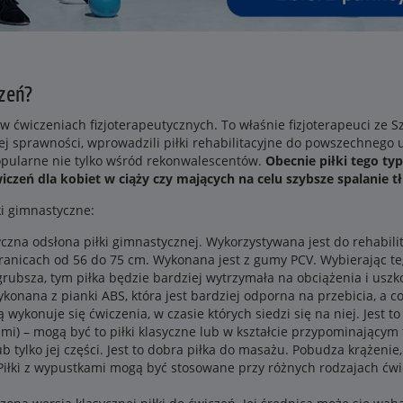
czeń?
w ćwiczeniach fizjoterapeutycznych. To właśnie fizjoterapeuci ze Sz
j sprawności, wprowadzili piłki rehabilitacyjne do powszechnego u
popularne nie tylko wśród rekonwalescentów.
Obecnie piłki tego t
ćwiczeń dla kobiet w ciąży czy mających na celu szybsze spalanie t
ki gimnastyczne:
yczna odsłona piłki gimnastycznej. Wykorzystywana jest do rehabilitac
ranicach od 56 do 75 cm. Wykonana jest z gumy PCV. Wybierając teg
rubsza, tym piłka będzie bardziej wytrzymała na obciążenia i usz
wykonana z pianki ABS, która jest bardziej odporna na przebicia, a c
ą wykonuje się ćwiczenia, w czasie których siedzi się na niej. Jest t
ami) – mogą być to piłki klasyczne lub w kształcie przypominającym 
b tylko jej części. Jest to dobra piłka do masażu. Pobudza krążenie
 Piłki z wypustkami mogą być stosowane przy różnych rodzajach ćwic