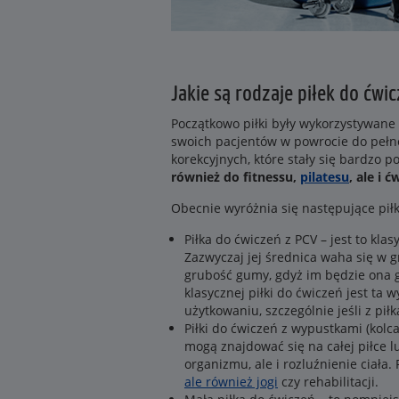
Jakie są rodzaje piłek do ćwi
Początkowo piłki były wykorzystywane 
swoich pacjentów w powrocie do pełne
korekcyjnych, które stały się bardzo 
również do fitnessu,
pilatesu
, ale i 
Obecnie wyróżnia się następujące pił
Piłka do ćwiczeń z PCV – jest to klas
Zazwyczaj jej średnica waha się w g
grubość gumy, gdyż im będzie ona g
klasycznej piłki do ćwiczeń jest ta 
użytkowaniu, szczególnie jeśli z piłk
Piłki do ćwiczeń z wypustkami (kolc
mogą znajdować się na całej piłce lu
organizmu, ale i rozluźnienie ciała.
ale również jogi
czy rehabilitacji.