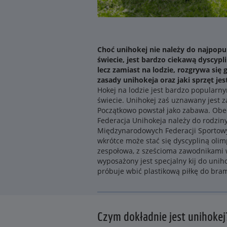
Choć unihokej nie należy do najpopu
świecie, jest bardzo ciekawą dyscypl
lecz zamiast na lodzie, rozgrywa się g
zasady unihokeja oraz jaki sprzęt je
Hokej na lodzie jest bardzo popularn
świecie. Unihokej zaś uznawany jest z
Początkowo powstał jako zabawa. Ob
Federacja Unihokeja należy do rodzin
Międzynarodowych Federacji Sportowyc
wkrótce może stać się dyscypliną olimp
zespołowa, z sześcioma zawodnikami w
wyposażony jest specjalny kij do unih
próbuje wbić plastikową piłkę do bram
Czym dokładnie jest unihokej