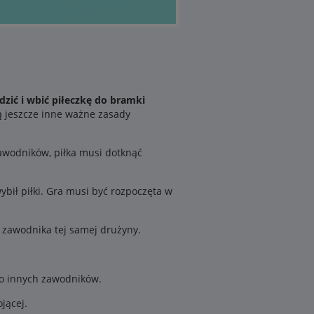
zić i wbić piłeczkę do bramki
ą jeszcze inne ważne zasady
awodników, piłka musi dotknąć
ybił piłki. Gra musi być rozpoczęta w
o zawodnika tej samej drużyny.
o innych zawodników.
jącej.