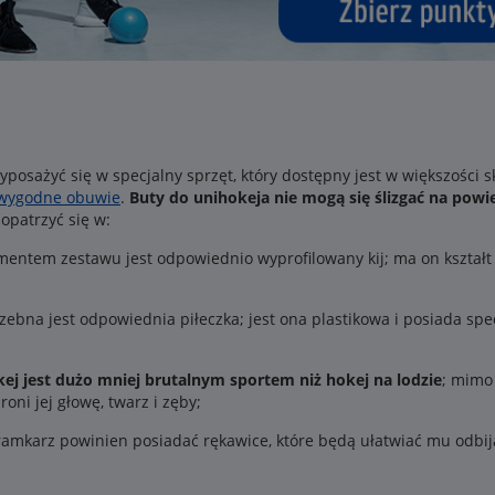
yposażyć się w specjalny sprzęt, który dostępny jest w większości 
wygodne obuwie
.
Buty do unihokeja nie mogą się ślizgać na powi
opatrzyć się w:
entem zestawu jest odpowiednio wyprofilowany kij; ma on kształt lit
rzebna jest odpowiednia piłeczka; jest ona plastikowa i posiada sp
ej jest dużo mniej brutalnym sportem niż hokej na lodzie
; mimo
oni jej głowę, twarz i zęby;
amkarz powinien posiadać rękawice, które będą ułatwiać mu odbija