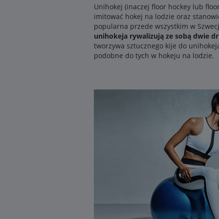
Unihokej (inaczej floor hockey lub fl
imitować hokej na lodzie oraz stanowić
popularna przede wszystkim w Szwecji,
unihokeja rywalizują ze sobą dwie d
tworzywa sztucznego kije do unihokej
podobne do tych w hokeju na lodzie.