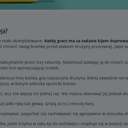
eja?
wo mało skomplikowane.
Każdy gracz ma za zadanie kijem doprowad
 chronić swoją bramkę przed atakiem drużyny przeciwnej. Jakie s
aksymalnie przez trzy sekundy. Natomiast podając ją do innych z
iem linii wyznaczającej środek.
ekroczy linię boiska, grę rozpoczyna drużyna, której zawodnik nie w
sca, w którym piłeczka opuściła boisko.
, lecz nie więcej niż jednej raz. Nie można skierować jej jednak d
piłki ręką lub głową. Grożą za to 2 minuty kary.
rzymywać, popychać czy zachowywać się agresywnie w stosunku d
o, jeżeli trzyma w ręku kij do unihokeja i znajduje się w pozycji sto