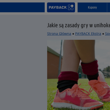
Kupony
Jakie są zasady gry w unihoke
Strona Główna
●
PAYBACK Ekstra
●
Sp