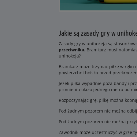
Jakie są zasady gry w unihok
Zasady gry w unihokeja są stosunko
przeciwnika.
Bramkarz musi natomiast
unihokeja?
Bramkarz może trzymać piłkę w ręku m
powierzchni boiska przed przekroczen
Jeżeli piłka wypadnie poza bandy i prz
promieniu około jednego metra od miej
Rozpoczynając grę, piłkę można kopnąć
Pod żadnym pozorem nie można odbijać 
Pod żadnym pozorem nie można przyt
Zawodnik może uczestniczyć w grze tylk