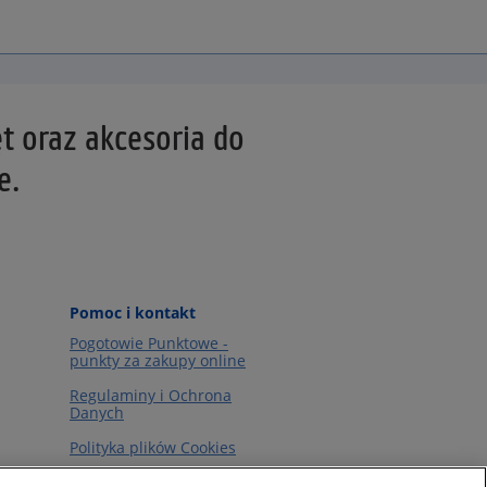
ęt oraz akcesoria do
e.
Pomoc i kontakt
Pogotowie Punktowe -
punkty za zakupy online
Regulaminy i Ochrona
Danych
Polityka plików Cookies