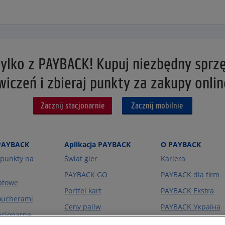
 tylko z PAYBACK! Kupuj niezbędny sprz
wiczeń i zbieraj punkty za zakupy onlin
Zacznij stacjonarnie
Zacznij mobilnie
PAYBACK
Aplikacja PAYBACK
O PAYBACK
punkty na
Świat gier
Kariera
PAYBACK GO
PAYBACK dla firm
atowe
Portfel kart
PAYBACK Ekstra
voucherami
Ceny paliw
PAYBACK Україна
acjonarne
O firmie