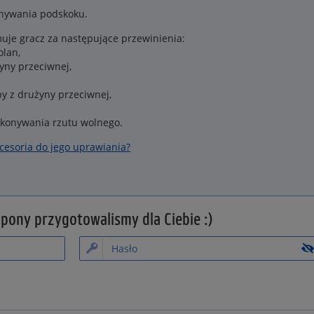
konywania podskoku.
muje gracz za następujące przewinienia:
olan,
yny przeciwnej,
y z drużyny przeciwnej,
konywania rzutu wolnego.
akcesoria do jego uprawiania?
upony przygotowalismy dla Ciebie :)