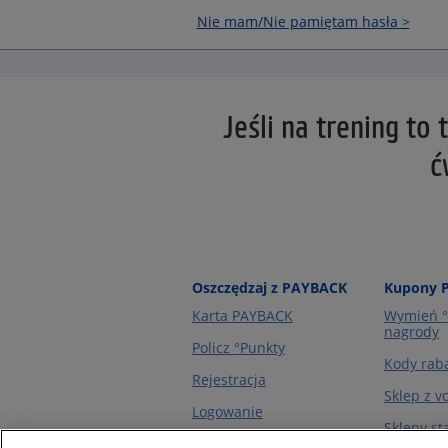
Nie mam/Nie pamiętam hasła >
Jeśli na trening to
ć
Oszczędzaj z PAYBACK
Kupony 
Karta PAYBACK
Wymień °
nagrody
Policz °Punkty
Kody rab
Rejestracja
Sklep z 
Logowanie
Sklepy st