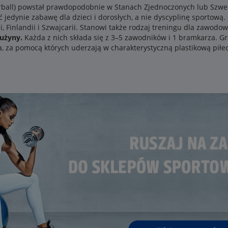
oorball) powstał prawdopodobnie w Stanach Zjednoczonych lub Szwec
 jedynie zabawę dla dzieci i dorosłych, a nie dyscyplinę sportową. 
 Finlandii i Szwajcarii. Stanowi także rodzaj treningu dla zawodo
rużyny.
Każda z nich składa się z 3–5 zawodników i 1 bramkarza. 
a, za pomocą których uderzają w charakterystyczną plastikową piłe