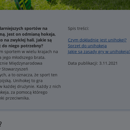
larniejszych sportów na
Spis treści:
iną. Jest on odmianą hokeja,
o na zwykłej hali. Jakie są
Czym dokładnie jest unihokej?
st do niego potrzebny?
Sprzęt do unihokeja
ym sportem w wielu krajach na
Jakie są zasady gry w unihokeja
a jego młodszego brata.
ecnie Międzynarodowa
Data publikacji: 3.11.2021
y Stowarzyszeń
h, a to oznacza, że sport ten
ijską. Unihokej to gra
 każdej drużynie. Każdy z nich
okeja, za pomocą którego
ki przeciwnika.
?