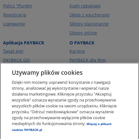
Policz °Punkty
Kody rabatowe
Rejestracja
Sklep z voucherami
Logowanie
Sklepy stacjonarne
Sklepy online
Aplikacja PAYBACK
O PAYBACK
Świat gier
Kariera
PAYBACK GO
PAYBACK dla firm
Portfel kart
PAYBACK Ekstra
Używamy plików cookies
Ceny paliw
PAYBACK Україна
Dzięki nim możemy usprawnić korzystanie z nawigacji
O firmie
strony, analizować jej wykorzystanie i wspierać nasze
działania marketingowe. Kliknięcie przycisku "Akceptuj
Pomoc i kontakt
wszystkie" oznacza wyrażanie zgody na przechowywanie
Pogotowie Punktowe -
wszystkich plików cookie na swoim urządzeniu. Kliknięcie
punkty za zakupy online
przycisku "Odrzuć nieobowiązkowe" oznacza wyrażenie
zgody na przechowywanie wyłącznie plików cookie
Regulaminy i Ochrona
Danych
niezbędnych do funkcjonowania strony.
Więcej o plikach
cookies PAYBACK.pl
Polityka plików Cookies