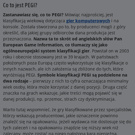
Co to jest PEGI?
Zastanawiasz się, co to PEGI?
Mówiąc najprościej, jest
klasyfikacją wiekową dotycząca
gier komputerowych
i na
konsole. Została stworzona po to, by producenci mogli z góry
określić, dla jakiej grupy odbiorców dana produkcja jest
przeznaczona.
Nazwa ta to skrót od angielskich słów Pan
European Game Information, co tłumaczy się jako
ogólnoeuropejski system klasyfikacji gier
. Powstał on w 2003
roku i obecnie stosowany jest w 39 krajach. W państwach
położonych poza Europą często wykorzystuje się klasyfikacje o
innych nazwach, ale ich założenia są zbliżone do tych, które
wyróżniają PEGI.
Symbole klasyfikacji PEGI są podzielone na
dwa rodzaje
– pierwszy z nich to cyfra oznaczająca minimalny
wiek osoby, która może korzystać z danej pozycji. Druga część
znaczka na grach wskazuje, jakie treści mogą pojawić się w
danej produkcji, np. przemoc, strach czy dyskryminacja.
Warto tutaj wspomnieć, że gry klasyfikowane przez specjalistów,
którzy wskazują producentowi, jakie oznaczenie powinno
znaleźć się na opakowaniu. Jeżeli wydawca nie dostosuje się do
tych zaleceń i na opakowaniu znajdzie się niższy wiek niż
zalecany, może zostać na niego nałożona kara pieniężna.