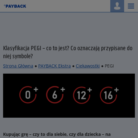
Togg
navi
Klasyfikacja PEGI – co to jest? Co oznaczają przypisane do
niej symbole?
Strona Główna
●
PAYBACK Ekstra
●
Ciekawostki
● PEGI
Kupując grę – czy to dla siebie, czy dla dziecka – na