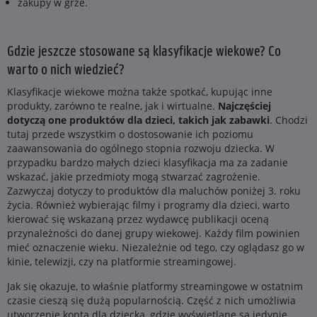
zakupy w grze.
Gdzie jeszcze stosowane są klasyfikacje wiekowe? Co
warto o nich wiedzieć?
Klasyfikacje wiekowe można także spotkać, kupując inne
produkty, zarówno te realne, jak i wirtualne.
Najczęściej
dotyczą one produktów dla dzieci, takich jak zabawki
. Chodzi
tutaj przede wszystkim o dostosowanie ich poziomu
zaawansowania do ogólnego stopnia rozwoju dziecka. W
przypadku bardzo małych dzieci klasyfikacja ma za zadanie
wskazać, jakie przedmioty mogą stwarzać zagrożenie.
Zazwyczaj dotyczy to produktów dla maluchów poniżej 3. roku
życia. Również wybierając filmy i programy dla dzieci, warto
kierować się wskazaną przez wydawcę publikacji oceną
przynależności do danej grupy wiekowej. Każdy film powinien
mieć oznaczenie wieku. Niezależnie od tego, czy oglądasz go w
kinie, telewizji, czy na platformie streamingowej.
Jak się okazuje, to właśnie platformy streamingowe w ostatnim
czasie cieszą się dużą popularnością. Część z nich umożliwia
utworzenie konta dla dziecka, gdzie wyświetlane są jedynie