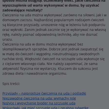
sposób można osiągnąć oczekiwany efekt. Jakie ćwiczenia na
wyszczuplenie ud warto wykonywać w domu, by uzyskać
zadowalające rezultaty?
Ćwiczenia na uda można wykonywać zarówno na siłowni, jak i w
domowym zaciszu. Najbardziej popularnym rodzajem ćwiczeń
są klasyczne przysiady, unoszenie nóg w leżeniu lub podparciu
oraz wykroki. Zanim jednak zacznie się je wykonywać na własną
rękę, należy poznać odpowiednią technikę, aby nie doznać
urazu.
Ćwiczenia na uda w domu można wykonywać bez
skomplikowanych sprzętów. Dobrze jest jednak zaopatrzyć się
w matę do ćwiczeń i wygodny, nieutrudniający swobodnych
ruchów strój. Większość ćwiczeń na szczupłe uda wykonuje się
z ciężarem własnego ciała. Nie należy zapominać, że sama
aktywność fizyczna nie wystarczy. Kluczem do sukcesu jest
zdrowa dieta i nawadnianie organizmu.
Spis treści:
Przysiady – najprostsze ćwiczenia na uda i pośladki
Niezawodne ćwiczenia na uda: wymachy nóg
Nożyce i wypychanie bioder na szczupłe uda
Wskazówki, jak mieć szczupłe uda i zgrabną sylwetkę