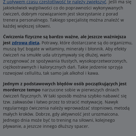
Z upływem czasu częstotliwość tę należy zwiększyć
. Jeśli ma się
jakiekolwiek wątpliwości co do poprawności wykonywanych
ćwiczeń, dobrym rozwiązaniem jest skorzystanie z porad
trenera personalnego. Takiego specjalistę można znaleźć w
każdej większej siłowni.
Ćwiczenia fizyczne są bardzo ważne, ale jeszcze ważniejsza
jest
zdrowa dieta
.
Potrawy, które dostarczane są do organizmu,
muszą być bogate w witaminy, minerały i błonnik. Aby efekty
ćwiczeń na smukłe uda utrzymywały się dłużej, warto
zrezygnować ze spożywania tłustych, wysokoprzetworzonych,
ciężkostrawnych i kalorycznych dań. Takie jedzenie sprzyja
rozwojowi cellulitu, tak samo jak alkohol i kawa.
Jednym z podstawowych błędów osób początkujących jest
mordercze tempo
narzucone sobie w pierwszych dniach
ćwiczeń fizycznych. W taki sposób można szybko nabawić się
tzw. zakwasów i łatwo przez to stracić motywację. Nawyk
regularnego ćwiczenia należy wprowadzać stopniowo, metodą
małych kroków. Dobrze, gdy aktywność jest urozmaicona.
Jednego dnia może być to trening na siłowni, kolejnego
pływanie, a jeszcze innego dłuższy spacer.