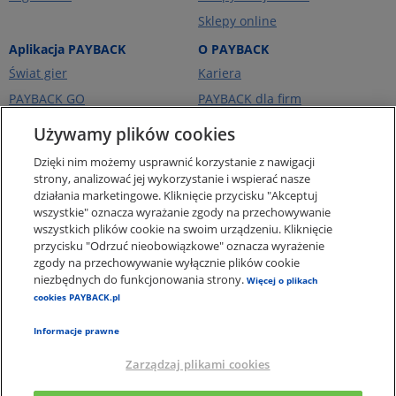
Sklepy online
Aplikacja PAYBACK
O PAYBACK
Świat gier
Kariera
PAYBACK GO
PAYBACK dla firm
Portfel kart
PAYBACK Ekstra
Używamy plików cookies
Ceny paliw
PAYBACK Україна
Dzięki nim możemy usprawnić korzystanie z nawigacji
O firmie
strony, analizować jej wykorzystanie i wspierać nasze
działania marketingowe. Kliknięcie przycisku "Akceptuj
Pomoc i kontakt
wszystkie" oznacza wyrażanie zgody na przechowywanie
Pogotowie Punktowe -
wszystkich plików cookie na swoim urządzeniu. Kliknięcie
punkty za zakupy online
przycisku "Odrzuć nieobowiązkowe" oznacza wyrażenie
zgody na przechowywanie wyłącznie plików cookie
Regulaminy i Ochrona
Danych
niezbędnych do funkcjonowania strony.
Więcej o plikach
cookies PAYBACK.pl
Polityka plików Cookies
Informacje prawne
Zarządzaj plikami cookies
×