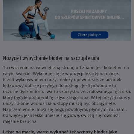
Nożyce i wypychanie bioder na szczupłe uda
To ćwiczenie na wewnętrzną stronę ud znane jest kobietom na
całym świecie. Wykonuje się je w pozycji leżącej na macie.
Przed wykonywaniem nożyc należy upewnić się, że odcinek
lędźwiowy dobrze przylega do podłogi. Jeśli powoduje to
uczucie dyskomfortu, warto skorzystać ze zrolowanego ręcznika,
który będzie podpierał tę część kręgosłupa. W tej pozycji należy
ułożyć dłonie wzdłuż ciała, stopy muszą być obciągnięte.
Naprzemiennie unosi się nogi, powolnymi, płynnymi ruchami.
Co więcej, jeśli lekko uniesie się głowę, ćwiczą się również
mięśnie brzucha.
Leżąc na macie, warto wykonać też wznosy bioder jako