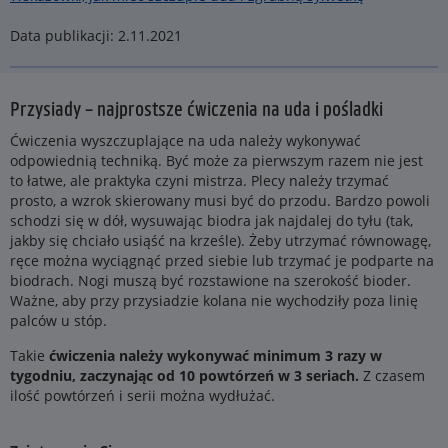
Data publikacji: 2.11.2021
Przysiady – najprostsze ćwiczenia na uda i pośladki
Ćwiczenia wyszczuplające na uda należy wykonywać
odpowiednią techniką. Być może za pierwszym razem nie jest
to łatwe, ale praktyka czyni mistrza. Plecy należy trzymać
prosto, a wzrok skierowany musi być do przodu. Bardzo powoli
schodzi się w dół, wysuwając biodra jak najdalej do tyłu (tak,
jakby się chciało usiąść na krześle). Żeby utrzymać równowagę,
ręce można wyciągnąć przed siebie lub trzymać je podparte na
biodrach. Nogi muszą być rozstawione na szerokość bioder.
Ważne, aby przy przysiadzie kolana nie wychodziły poza linię
palców u stóp.
Takie
ćwiczenia należy wykonywać minimum 3 razy w
tygodniu, zaczynając od 10 powtórzeń w 3 seriach.
Z czasem
ilość powtórzeń i serii można wydłużać.