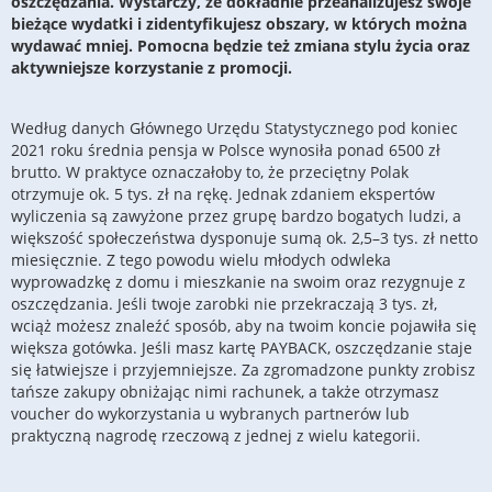
oszczędzania. Wystarczy, że dokładnie przeanalizujesz swoje
bieżące wydatki i zidentyfikujesz obszary, w których można
wydawać mniej. Pomocna będzie też zmiana stylu życia oraz
aktywniejsze korzystanie z promocji.
Według danych Głównego Urzędu Statystycznego pod koniec
2021 roku średnia pensja w Polsce wynosiła ponad 6500 zł
brutto. W praktyce oznaczałoby to, że przeciętny Polak
otrzymuje ok. 5 tys. zł na rękę. Jednak zdaniem ekspertów
wyliczenia są zawyżone przez grupę bardzo bogatych ludzi, a
większość społeczeństwa dysponuje sumą ok. 2,5–3 tys. zł netto
miesięcznie. Z tego powodu wielu młodych odwleka
wyprowadzkę z domu i mieszkanie na swoim oraz rezygnuje z
oszczędzania. Jeśli twoje zarobki nie przekraczają 3 tys. zł,
wciąż możesz znaleźć sposób, aby na twoim koncie pojawiła się
większa gotówka. Jeśli masz kartę PAYBACK, oszczędzanie staje
się łatwiejsze i przyjemniejsze. Za zgromadzone punkty zrobisz
tańsze zakupy obniżając nimi rachunek, a także otrzymasz
voucher do wykorzystania u wybranych partnerów lub
praktyczną nagrodę rzeczową z jednej z wielu kategorii.