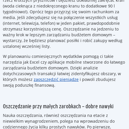
rzecz krótszych pryszniców i będziesz dokładniej zakręcać kran
(woda cieknąca z niedokręconego kranu to dodatkowe 90 l
tygodniowo!). Oprócz tego przyjrzyj się swoim rachunkom za
media. Jeśli zdecydujesz się na połączenie wszystkich usług
(internet, telewizja, telefon) w jeden pakiet, prawdopodobnie
otrzymasz korzystniejszą cenę. Oszczędzanie na jedzeniu to
ważny krok w lepszym zarządzaniu budżetem domowym –
wystarczy, że będziesz planować posiłki i robić zakupy według
ustalonej wcześniej listy.
W planowaniu comiesięcznych wydatków pomogą ci takie
narzędzia jak Excel czy aplikacje mobilne stworzone do łatwego
zarządzania budżetem domowym. Dzięki analizie
dotychczasowych transakcji łatwiej zidentyfikujesz obszary, w
których możesz
zaoszczędzić pieniądze
i powoli zbudujesz
swoją poduszkę finansową.
Oszczędzanie przy małych zarobkach – dobre nawyki
Nauka oszczędzania, również oszczędzania na etacie z
niewielkim wynagrodzeniem, polega na wprowadzeniu do
codziennego życia kilku prostych nawyków. Po pierwsze,