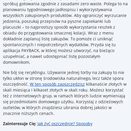
spróbuj gotowania zgodnie z zasadami zero waste. Polega to na
planowaniu tygodniowego jadłospisu i wykorzystywania
wszystkich zakupionych produktów. Aby ograniczyć wyrzucanie
jedzenia, poszukaj przepisów na pyszne zapiekanki lub
placuszki – to najprostszy sposób wykorzystania resztek z
obiadu do przygotowania smacznej kolacji. Wraz z menu
dokładnie zaplanuj listę zakupów. To pomoże ci uniknąć
spontanicznych i niepotrzebnych wydatków. Przyda się tu
aplikacja PAYBACK, w której możesz utworzyć, na bieżąco
uzupełniać, a nawet udostępniać listę pozostałym
domownikom.
Nie bój się recyklingu. Używanie jednej torby na zakupy to nie
tylko ukłon w stronę środowiska naturalnego, lecz także spora
oszczędność.
W ten sposób zaoszczędzisz
kilkanaście złotych w
skali miesiąca i kilkaset złotych w skali roku. Możesz korzystać
też z internetowych grup, w ramach których ludzie wymieniają
się przedmiotami domowego użytku. Korzystaj z odzieżowych
outletów, w których znajdziesz ubrania dobrej jakości w
znacznie niższych cenach.
Zainteresuje Cię:
Jak żyć oszczędnie? Sposoby