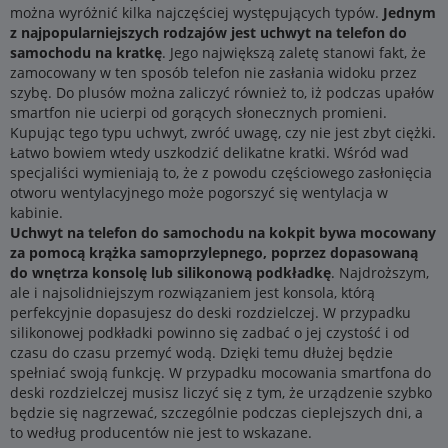
można wyróżnić kilka najczęściej występujących typów.
Jednym
z najpopularniejszych rodzajów jest uchwyt na telefon do
samochodu na kratkę
. Jego największą zaletę stanowi fakt, że
zamocowany w ten sposób telefon nie zasłania widoku przez
szybę. Do plusów można zaliczyć również to, iż podczas upałów
smartfon nie ucierpi od gorących słonecznych promieni.
Kupując tego typu uchwyt, zwróć uwagę, czy nie jest zbyt ciężki.
Łatwo bowiem wtedy uszkodzić delikatne kratki. Wśród wad
specjaliści wymieniają to, że z powodu częściowego zasłonięcia
otworu wentylacyjnego może pogorszyć się wentylacja w
kabinie.
Uchwyt na telefon do samochodu na kokpit bywa mocowany
za pomocą krążka samoprzylepnego, poprzez dopasowaną
do wnętrza konsolę lub silikonową podkładkę
. Najdroższym,
ale i najsolidniejszym rozwiązaniem jest konsola, którą
perfekcyjnie dopasujesz do deski rozdzielczej. W przypadku
silikonowej podkładki powinno się zadbać o jej czystość i od
czasu do czasu przemyć wodą. Dzięki temu dłużej będzie
spełniać swoją funkcję. W przypadku mocowania smartfona do
deski rozdzielczej musisz liczyć się z tym, że urządzenie szybko
będzie się nagrzewać, szczególnie podczas cieplejszych dni, a
to według producentów nie jest to wskazane.