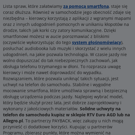
Lista spraw, które załatwiamy
za pomocą smartfona
, staje się
coraz dłuższa. Również w samochodzie jego obecność zdaje się
niezbędna – kierowcy korzystają z aplikacji z wgranymi mapami
oraz z innych udogodnień pomocnych w unikaniu kłopotów na
drodze, takich jak korki czy zatory komunikacyjne. Dzięki
smartfonowi możesz w aucie porozmawiać z bliskimi
(oczywiście wykorzystując do tego
system głośnomówiący
),
posłuchać audiobooka lub muzyki i skorzystać z wielu innych
udogodnień, na jakie pozwala technologia. W czasie jazdy nie
wolno dopuszczać do tak niebezpiecznych zachowań, jak
obsługa telefonu trzymanego w dłoni. To rozprasza uwagę
kierowcy i może nawet doprowadzić do wypadku.
Rozwiązaniem, które pozwala uniknąć takich sytuacji, jest
uchwyt na telefon do samochodu. Stabilne i wygodne
mocowanie smartfona, które umożliwia sprawną i bezpieczną
obsługę urządzenia podczas jazdy. Najlepiej wybrać model,
który będzie służył przez lata, jest dobrze zaprojektowany i
wykonany z jakościowych materiałów.
Solidne uchwyty na
telefon do samochodu kupisz w sklepie RTV Euro AGD lub na
Allegro.pl
. To partnerzy PAYBACK, więc zakupy u nich mogą
przynieść ci dodatkowe korzyści. Kupując u partnerów
Programu, zbierasz punkty, które można wymienić na