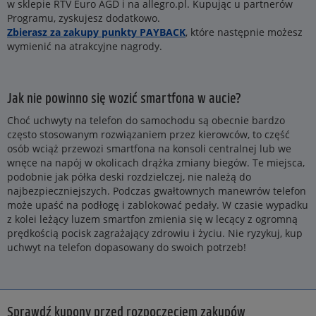
w sklepie RTV Euro AGD i na allegro.pl. Kupując u partnerów
Programu, zyskujesz dodatkowo.
Zbierasz za zakupy punkty PAYBACK
, które następnie możesz
wymienić na atrakcyjne nagrody.
Jak nie powinno się wozić smartfona w aucie?
Choć uchwyty na telefon do samochodu są obecnie bardzo
często stosowanym rozwiązaniem przez kierowców, to część
osób wciąż przewozi smartfona na konsoli centralnej lub we
wnęce na napój w okolicach drążka zmiany biegów. Te miejsca,
podobnie jak półka deski rozdzielczej, nie należą do
najbezpieczniejszych. Podczas gwałtownych manewrów telefon
może upaść na podłogę i zablokować pedały. W czasie wypadku
z kolei leżący luzem smartfon zmienia się w lecący z ogromną
prędkością pocisk zagrażający zdrowiu i życiu. Nie ryzykuj, kup
uchwyt na telefon dopasowany do swoich potrzeb!
Sprawdź kupony przed rozpoczęciem zakupów