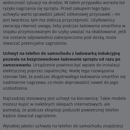
widoczność sytuacji na drodze. W takim przypadku wzrasta też
ryzyko nagrzania się sprzętu. Przed zakupem tego typu
uchwytu warto sprawdzić jakość silikonowej przyssawki – im
jest twardsza, tym ma słabszą przyczepność. Użytkownicy
zwracają również uwagę, żeby podczas ładowania smartfona w
stojaku przymocowanym do szyby uważać na okablowanie. Jeśli
nie zostanie odpowiednio zabezpieczone pod deską, może
stwarzać potencjalne zagrożenie.
Uchwyt na telefon do samochodu z ładowarką indukcyjną
pozwala na bezprzewodowe ładowanie sprzętu od razu po
zamocowaniu
. Urządzenie powinno być wpięte do instalacji
elektrycznej poprzez zapalniczkę. Wadę tego rozwiązania
stanowi fakt, że podczas długotrwałego ładowania smartfon się
nadmiernie nagrzewa, co może doprowadzić nawet do jego
uszkodzenia.
Najrzadziej stosowany jest uchwyt na kierownicę. Takie modele
możesz kupić w niektórych sklepach internetowych, ale
pamiętaj, że podczas eksplozji poduszki powietrznej telefon
będzie stwarzał zagrożenie.
Wysokiej jakości uchwyty na telefon do samochodu znajdziesz