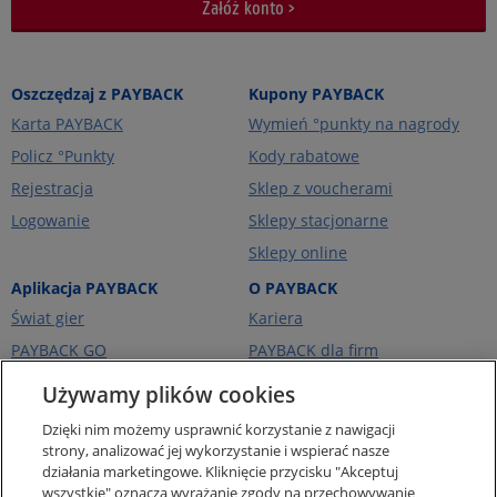
Załóż konto >
Oszczędzaj z PAYBACK
Kupony PAYBACK
Karta PAYBACK
Wymień °punkty na nagrody
Policz °Punkty
Kody rabatowe
Rejestracja
Sklep z voucherami
Logowanie
Sklepy stacjonarne
Sklepy online
Aplikacja PAYBACK
O PAYBACK
Świat gier
Kariera
PAYBACK GO
PAYBACK dla firm
Portfel kart
PAYBACK Ekstra
Używamy plików cookies
Ceny paliw
PAYBACK Україна
Dzięki nim możemy usprawnić korzystanie z nawigacji
O firmie
strony, analizować jej wykorzystanie i wspierać nasze
działania marketingowe. Kliknięcie przycisku "Akceptuj
Pomoc i kontakt
wszystkie" oznacza wyrażanie zgody na przechowywanie