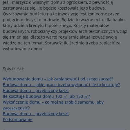
Jeśli marzysz o własnym domu z ogródkiem, z pewnością
zastanawiasz się, ile będzie kosztowała jego budowa.
Oszacowanie budżetu na tę inwestycję jest konieczne przed
podjęciem decyzji o budowie. Będzie to ważne m.in. dla banku,
który udziela kredytu hipotecznego. Koszty materiałów
budowlanych, robocizny czy projektów architektonicznych wciąż
się zmieniają, dlatego warto regularnie aktualizować swoją
wiedzę na ten temat. Sprawdź, ile średnio trzeba zapłacić za
wybudowanie domu!
Spis treści:
Wybudowanie domu – jak zaplanować i od czego zacząć?
Budowa domu – jakie prace trzeba wykonać i ile to kosztuje?
Budowa domu – przybliżony koszt
Ile kosztuje budowa domu 100 ㎡ lub 150 ㎡?
Wykończenie domu – co można zrobić samemu, aby
zaoszczędzić?
Budowa domu – przybliżony koszt
Podsumowanie