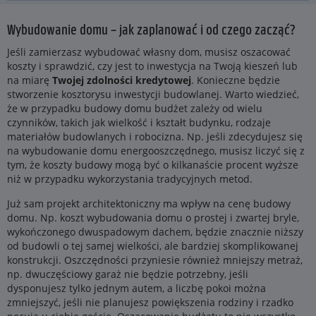
Wybudowanie domu – jak zaplanować i od czego zacząć?
Jeśli zamierzasz wybudować własny dom, musisz oszacować
koszty i sprawdzić, czy jest to inwestycja na Twoją kieszeń lub
na miarę
Twojej zdolności kredytowej
. Konieczne będzie
stworzenie kosztorysu inwestycji budowlanej. Warto wiedzieć,
że w przypadku budowy domu budżet zależy od wielu
czynników, takich jak wielkość i kształt budynku, rodzaje
materiałów budowlanych i robocizna. Np. jeśli zdecydujesz się
na wybudowanie domu energooszczędnego, musisz liczyć się z
tym, że koszty budowy mogą być o kilkanaście procent wyższe
niż w przypadku wykorzystania tradycyjnych metod.
Już sam projekt architektoniczny ma wpływ na cenę budowy
domu. Np. koszt wybudowania domu o prostej i zwartej bryle,
wykończonego dwuspadowym dachem, będzie znacznie niższy
od budowli o tej samej wielkości, ale bardziej skomplikowanej
konstrukcji. Oszczędności przyniesie również mniejszy metraż,
np. dwuczęściowy garaż nie będzie potrzebny, jeśli
dysponujesz tylko jednym autem, a liczbę pokoi można
zmniejszyć, jeśli nie planujesz powiększenia rodziny i rzadko