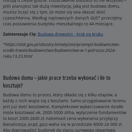
nocują u ciebie goście. Oszacowanie budżetu to nie wszystko –
jeśli planujesz tak dużą inwestycję, jaką jest budowa domu,
musisz liczyć się z tym, że może się ona okazać dość
czasochłonna. Według najnowszych danych
GUS*
przeciętny
czas postawienia budynku mieszkalnego to 44 miesiące.
Zainteresuje Cię:
Budowa drewutni - krok po kroku
*https://stat.gov.pl/obszary-tematyczne/przemysl-budownictwo-
srodki-trwale/budownictwo/budownictwo-w-1-polroczu-2024-
roku,13,23.html
Budowa domu – jakie prace trzeba wykonać i ile to
kosztuje?
Budowa domu to proces, który składa się z kilku etapów, a
każdy z nich wiąże się z kosztami. Samo przygotowanie terenu
jest już dość kosztowne. Kompleksowe wykarczowanie działki
może kosztować ok. 2000-5000 zł/ha, wytyczenie fundamentów
to koszt 2000-2600 zł, natomiast cena wykonania przyłączy
(kanalizacja, prąd, gaz) waha się w przedziale 8000-24 000 zł.
Aby doprowadzić budynek do stanu surowego otwartego,