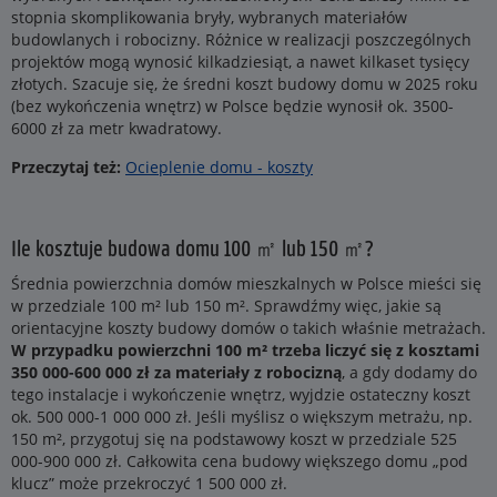
stopnia skomplikowania bryły, wybranych materiałów
budowlanych i robocizny. Różnice w realizacji poszczególnych
projektów mogą wynosić kilkadziesiąt, a nawet kilkaset tysięcy
złotych. Szacuje się, że średni koszt budowy domu w 2025 roku
(bez wykończenia wnętrz) w Polsce będzie wynosił ok. 3500-
6000 zł za metr kwadratowy.
Przeczytaj też:
Ocieplenie domu - koszty
Ile kosztuje budowa domu 100 ㎡ lub 150 ㎡?
Średnia powierzchnia domów mieszkalnych w Polsce mieści się
w przedziale 100 m² lub 150 m². Sprawdźmy więc, jakie są
orientacyjne koszty budowy domów o takich właśnie metrażach.
W przypadku powierzchni 100 m² trzeba liczyć się z kosztami
350 000-600 000 zł za materiały z robocizną
, a gdy dodamy do
tego instalacje i wykończenie wnętrz, wyjdzie ostateczny koszt
ok. 500 000-1 000 000 zł. Jeśli myślisz o większym metrażu, np.
150 m², przygotuj się na podstawowy koszt w przedziale 525
000-900 000 zł. Całkowita cena budowy większego domu „pod
klucz” może przekroczyć 1 500 000 zł.