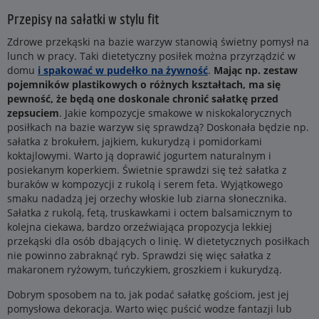
Przepisy na sałatki w stylu fit
Zdrowe przekąski na bazie warzyw stanowią świetny pomysł na
lunch w pracy. Taki dietetyczny posiłek można przyrządzić w
domu
i spakować w pudełko na żywność
.
Mając np. zestaw
pojemników plastikowych o różnych kształtach, ma się
pewność, że będą one doskonale chronić sałatkę przed
zepsuciem
. Jakie kompozycje smakowe w niskokalorycznych
posiłkach na bazie warzyw się sprawdzą? Doskonała będzie np.
sałatka z brokułem, jajkiem, kukurydzą i pomidorkami
koktajlowymi. Warto ją doprawić jogurtem naturalnym i
posiekanym koperkiem. Świetnie sprawdzi się też sałatka z
buraków w kompozycji z rukolą i serem feta. Wyjątkowego
smaku nadadzą jej orzechy włoskie lub ziarna słonecznika.
Sałatka z rukolą, fetą, truskawkami i octem balsamicznym to
kolejna ciekawa, bardzo orzeźwiająca propozycja lekkiej
przekąski dla osób dbających o linię. W dietetycznych posiłkach
nie powinno zabraknąć ryb. Sprawdzi się więc sałatka z
makaronem ryżowym, tuńczykiem, groszkiem i kukurydzą.
Dobrym sposobem na to, jak podać sałatkę gościom, jest jej
pomysłowa dekoracja. Warto więc puścić wodze fantazji lub