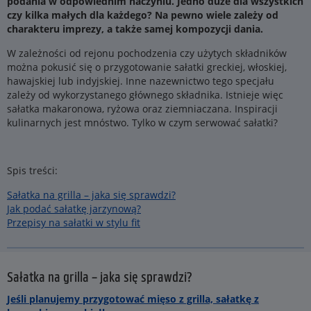
podania w odpowiednim naczyniu. Jedno duże dla wszystkich
czy kilka małych dla każdego? Na pewno wiele zależy od
charakteru imprezy, a także samej kompozycji dania.
W zależności od rejonu pochodzenia czy użytych składników
można pokusić się o przygotowanie sałatki greckiej, włoskiej,
hawajskiej lub indyjskiej. Inne nazewnictwo tego specjału
zależy od wykorzystanego głównego składnika. Istnieje więc
sałatka makaronowa, ryżowa oraz ziemniaczana. Inspiracji
kulinarnych jest mnóstwo. Tylko w czym serwować sałatki?
Spis treści:
Sałatka na grilla – jaka się sprawdzi?
Jak podać sałatkę jarzynową?
Przepisy na sałatki w stylu fit
Sałatka na grilla – jaka się sprawdzi?
Jeśli planujemy przygotować mięso z grilla, sałatkę z