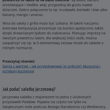
orzeźwiające i słodkie, więc przypadną do gustu nawet
dzieciom. Dobre połączenie to np. truskawki, borówki i kiwi albo
banany, mango i ananas.
Misa do sałaty z grilla może być szklana. W takim naczyniu
kolorowa kompozycja prezentuje się bardzo apetycznie, także
dzięki drewnianym łyżkom do nabierania. Planując imprezę na
świeżym powietrzu latem, dla większej ilości osób, można
zaopatrzyć się np. w 5-elementowy zestaw misek do sałatek o
różnym rozmiarze.
Przeczytaj również:
Dania z warzyw – jak przygotowywać je szybciej? Akcesoria i
przybory kuchenne
Jak podać sałatkę jarzynową?
Jarzynowa sałatka z majonezem to jedna z ulubionych
przystawek Polaków. Pojawia się często nie tylko na
świątecznym stole podczas Bożego Narodzenia czy Wielkanocy,