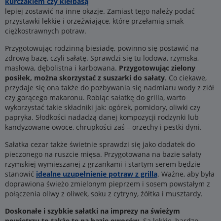
kurczakiem czy kiełbasą
lepiej zostawić na inne okazje. Zamiast tego należy podać
przystawki lekkie i orzeźwiające, które przełamią smak
ciężkostrawnych potraw.
Przygotowując rodzinną biesiadę, powinno się postawić na
zdrową bazę, czyli sałatę. Sprawdzi się tu lodowa, rzymska,
masłowa, dębolistna i karbowana.
Przygotowując zielony
posiłek, można skorzystać z suszarki do sałaty
. Co ciekawe,
przydaje się ona także do pozbywania się nadmiaru wody z ziół
czy gorącego makaronu. Robiąc sałatkę do grilla, warto
wykorzystać takie składniki jak: ogórek, pomidory, oliwki czy
papryka. Słodkości nadadzą danej kompozycji rodzynki lub
kandyzowane owoce, chrupkości zaś – orzechy i pestki dyni.
Sałatka cezar także świetnie sprawdzi się jako dodatek do
pieczonego na ruszcie mięsa. Przygotowana na bazie sałaty
rzymskiej wymieszanej z grzankami i startym serem będzie
stanowić
idealne uzupełnienie potraw z grilla
. Ważne, aby była
doprawiona świeżo zmielonym pieprzem i sosem powstałym z
połączenia oliwy z oliwek, soku z cytryny, żółtka i musztardy.
Doskonałe i szybkie sałatki na imprezy na świeżym
powietrzu to także te na bazie owoców
. Są lekkie, bardzo