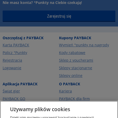
Nie masz konta? °Punkty na Ciebie czekają!
Zarejestruj się
Oszczędzaj z PAYBACK
Kupony PAYBACK
Karta PAYBACK
Wymień °punkty na nagrody
Policz °Punkty
Kody rabatowe
Rejestracja
Sklep z voucherami
Logowanie
Sklepy stacjonarne
Sklepy online
Aplikacja PAYBACK
O PAYBACK
Świat gier
Kariera
PAYBACK GO
PAYBACK dla firm
Portfel kart
PAYBACK Ekstra
Używamy plików cookies
Ceny paliw
PAYBACK Україна
Dzięki nim możemy usprawnić korzystanie z nawigacji