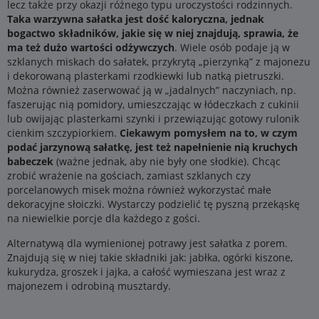
lecz także przy okazji różnego typu uroczystości rodzinnych.
Taka warzywna sałatka jest dość kaloryczna, jednak
bogactwo składników, jakie się w niej znajdują, sprawia, że
ma też dużo wartości odżywczych
. Wiele osób podaje ją w
szklanych miskach do sałatek, przykrytą „pierzynką” z majonezu
i dekorowaną plasterkami rzodkiewki lub natką pietruszki.
Można również zaserwować ją w „jadalnych” naczyniach, np.
faszerując nią pomidory, umieszczając w łódeczkach z cukinii
lub owijając plasterkami szynki i przewiązując gotowy rulonik
cienkim szczypiorkiem.
Ciekawym pomysłem na to, w czym
podać jarzynową sałatkę, jest też napełnienie nią kruchych
babeczek
(ważne jednak, aby nie były one słodkie). Chcąc
zrobić wrażenie na gościach, zamiast szklanych czy
porcelanowych misek można również wykorzystać małe
dekoracyjne słoiczki. Wystarczy podzielić tę pyszną przekąskę
na niewielkie porcje dla każdego z gości.
Alternatywą dla wymienionej potrawy jest sałatka z porem.
Znajdują się w niej takie składniki jak: jabłka, ogórki kiszone,
kukurydza, groszek i jajka, a całość wymieszana jest wraz z
majonezem i odrobiną musztardy.