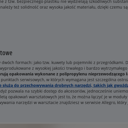
 z tzw. bezpiecznego plastiku nie wydzielają szkodliwych substancj
 należy też solidność oraz wysoka jakość materiału, dzięki czemu s
atowe
dwóch formach: jako tzw. kuwety lub pojemniki z przegródkami. D
y wyprodukowane z wysokiej jakości trwałego i bardzo wytrzymałego 
erują opakowania wykonane z polipropylenu nieprzewodzącego 
punktach serwisowych, w których wymagana jest szczególna ostroż
 służą do przechowywania drobnych narzędzi, takich jak gwoźdz
 gdyż pozwala na szybki dostęp do akcesoriów, jednocześnie uniemo
etą opakowań warsztatowych jest to, że można łączyć je w moduły i
wania narzędzi w warsztacie znajdziesz w serwisie Allegro, który