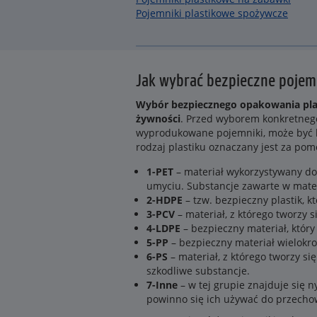
Pojemniki plastikowe spożywcze
Jak wybrać bezpieczne pojemn
Wybór bezpiecznego opakowania plas
żywności
. Przed wyborem konkretnego
wyprodukowane pojemniki, może być be
rodzaj plastiku oznaczany jest za pomo
1-PET
– materiał wykorzystywany do
umyciu. Substancje zawarte w mate
2-HDPE
– tzw. bezpieczny plastik, 
3-PCV
– materiał, z którego tworzy 
4-LDPE
– bezpieczny materiał, któr
5-PP
– bezpieczny materiał wielokr
6-PS
– materiał, z którego tworzy s
szkodliwe substancje.
7-Inne
– w tej grupie znajduje się n
powinno się ich używać do przecho