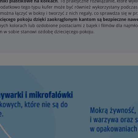
iki plastikowe na kółkach
. To praktyczne rozwiązanie, które wyk
Dodatkowo tego typu kufer może być również wykorzystany podczas z
można łączyć w boksy i tworzyć z nich regały, co sprawdza się w 
ecięcego pokoju dzięki zaokrąglonym kantom są bezpieczne nawe
ych kolorach lub ozdobione postaciami z bajek i filmów dla najmło
sam w sobie stanowi ozdobę dziecięcego pokoju.