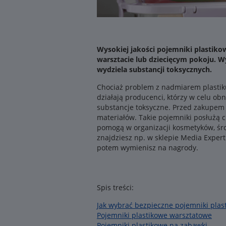
Wysokiej jakości pojemniki plastikow
warsztacie lub dziecięcym pokoju. W
wydziela substancji toksycznych.
Chociaż problem z nadmiarem plastiku 
działają producenci, którzy w celu ob
substancje toksyczne. Przed zakupem w
materiałów. Takie pojemniki posłużą 
pomogą w organizacji kosmetyków, śro
znajdziesz np. w sklepie Media Expert
potem wymienisz na nagrody.
Spis treści:
Jak wybrać bezpieczne pojemniki plas
Pojemniki plastikowe warsztatowe
Pojemniki plastikowe na zabawki