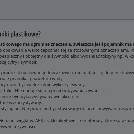
iki plastikowe?
tikowego ma ogromne znaczenie, zwłaszcza jeśli pojemnik ma 
 opakowania warto zapoznać się ze stosowanymi oznaczeniami. Plas
zpieczny i obojętny dla żywności albo wydzielać toksyny np. w ko
cą cyfry i symboli:
 produkcji opakowań jednorazowych, nie nadaje się do przechowy
riale przenikają nawet do wody.
który może być wielokrotnie wykorzystywany.
się folie. Nie nadaje się do przechowywania żywności.
y może być wykorzystywany wielokrotnie.
otnie wykorzystywany.
ię styropian. Nie powinien być stosowany do przechowywania żywnoś
ylon, poliwęglany, ABS i szkło akrylowe. To materiały, które są uzna
wywania żywności.