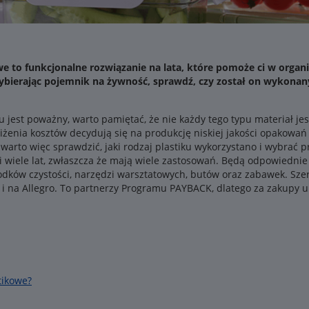
e to funkcjonalne rozwiązanie na lata, które pomoże ci w organi
ybierając pojemnik na żywność, sprawdź, czy został on wykonany
jest poważny, warto pamiętać, że nie każdy tego typu materiał jes
niżenia kosztów decydują się na produkcję niskiej jakości opakowa
arto więc sprawdzić, jaki rodzaj plastiku wykorzystano i wybrać p
ci wiele lat, zwłaszcza że mają wiele zastosowań. Będą odpowiedni
dków czystości, narzędzi warsztatowych, butów oraz zabawek. Sze
 i na Allegro. To partnerzy Programu PAYBACK, dlatego za zakupy 
tikowe?