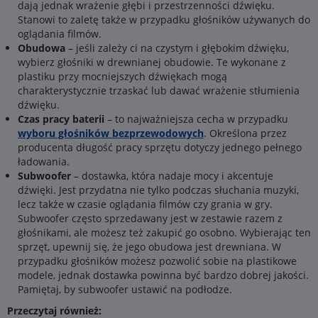
dają jednak wrażenie głębi i przestrzenności dźwięku.
Stanowi to zaletę także w przypadku głośników używanych do
oglądania filmów.
Obudowa
– jeśli zależy ci na czystym i głębokim dźwięku,
wybierz głośniki w drewnianej obudowie. Te wykonane z
plastiku przy mocniejszych dźwiękach mogą
charakterystycznie trzaskać lub dawać wrażenie stłumienia
dźwięku.
Czas pracy baterii
– to najważniejsza cecha w przypadku
wyboru głośników bezprzewodowych
. Określona przez
producenta długość pracy sprzętu dotyczy jednego pełnego
ładowania.
Subwoofer
– dostawka, która nadaje mocy i akcentuje
dźwięki. Jest przydatna nie tylko podczas słuchania muzyki,
lecz także w czasie oglądania filmów czy grania w gry.
Subwoofer często sprzedawany jest w zestawie razem z
głośnikami, ale możesz też zakupić go osobno. Wybierając ten
sprzęt, upewnij się, że jego obudowa jest drewniana. W
przypadku głośników możesz pozwolić sobie na plastikowe
modele, jednak dostawka powinna być bardzo dobrej jakości.
Pamiętaj, by subwoofer ustawić na podłodze.
Przeczytaj również: