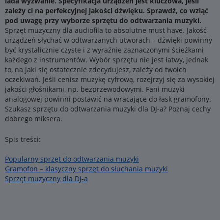
lada wyzwanie. Specyfikacja urządzeń jest kluczowa, jeśli
zależy ci na perfekcyjnej jakości dźwięku. Sprawdź, co wziąć
pod uwagę przy wyborze sprzętu do odtwarzania muzyki.
Sprzęt muzyczny dla audiofila to absolutne must have. Jakość
urządzeń słychać w odtwarzanych utworach – dźwięki powinny
być krystalicznie czyste i z wyraźnie zaznaczonymi ścieżkami
każdego z instrumentów. Wybór sprzętu nie jest łatwy, jednak
to, na jaki się ostatecznie zdecydujesz, zależy od twoich
oczekiwań. Jeśli cenisz muzykę cyfrową, rozejrzyj się za wysokiej
jakości głośnikami, np. bezprzewodowymi. Fani muzyki
analogowej powinni postawić na wracające do łask gramofony.
Szukasz sprzętu do odtwarzania muzyki dla DJ-a? Poznaj cechy
dobrego miksera.
Spis treści:
Popularny sprzęt do odtwarzania muzyki
Gramofon – klasyczny sprzęt do słuchania muzyki
Sprzęt muzyczny dla DJ-a