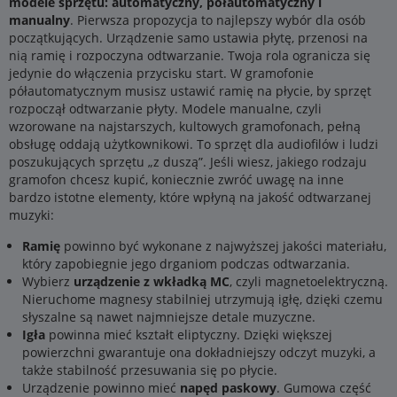
modele sprzętu: automatyczny, półautomatyczny i
manualny
. Pierwsza propozycja to najlepszy wybór dla osób
początkujących. Urządzenie samo ustawia płytę, przenosi na
nią ramię i rozpoczyna odtwarzanie. Twoja rola ogranicza się
jedynie do włączenia przycisku start. W gramofonie
półautomatycznym musisz ustawić ramię na płycie, by sprzęt
rozpoczął odtwarzanie płyty. Modele manualne, czyli
wzorowane na najstarszych, kultowych gramofonach, pełną
obsługę oddają użytkownikowi. To sprzęt dla audiofilów i ludzi
poszukujących sprzętu „z duszą”. Jeśli wiesz, jakiego rodzaju
gramofon chcesz kupić, koniecznie zwróć uwagę na inne
bardzo istotne elementy, które wpłyną na jakość odtwarzanej
muzyki:
Ramię
powinno być wykonane z najwyższej jakości materiału,
który zapobiegnie jego drganiom podczas odtwarzania.
Wybierz
urządzenie z wkładką MC
, czyli magnetoelektryczną.
Nieruchome magnesy stabilniej utrzymują igłę, dzięki czemu
słyszalne są nawet najmniejsze detale muzyczne.
Igła
powinna mieć kształt eliptyczny. Dzięki większej
powierzchni gwarantuje ona dokładniejszy odczyt muzyki, a
także stabilność przesuwania się po płycie.
Urządzenie powinno mieć
napęd paskowy
. Gumowa część