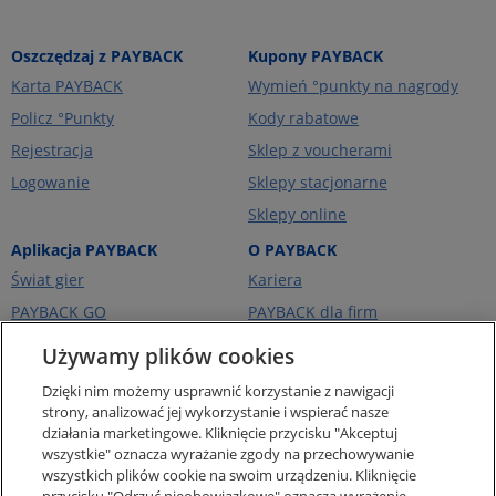
Oszczędzaj z PAYBACK
Kupony PAYBACK
Karta PAYBACK
Wymień °punkty na nagrody
Policz °Punkty
Kody rabatowe
Rejestracja
Sklep z voucherami
Logowanie
Sklepy stacjonarne
Sklepy online
Aplikacja PAYBACK
O PAYBACK
Świat gier
Kariera
PAYBACK GO
PAYBACK dla firm
Portfel kart
PAYBACK Ekstra
Używamy plików cookies
Ceny paliw
PAYBACK Україна
Dzięki nim możemy usprawnić korzystanie z nawigacji
O firmie
strony, analizować jej wykorzystanie i wspierać nasze
działania marketingowe. Kliknięcie przycisku "Akceptuj
Pomoc i kontakt
wszystkie" oznacza wyrażanie zgody na przechowywanie
Pogotowie Punktowe -
wszystkich plików cookie na swoim urządzeniu. Kliknięcie
punkty za zakupy online