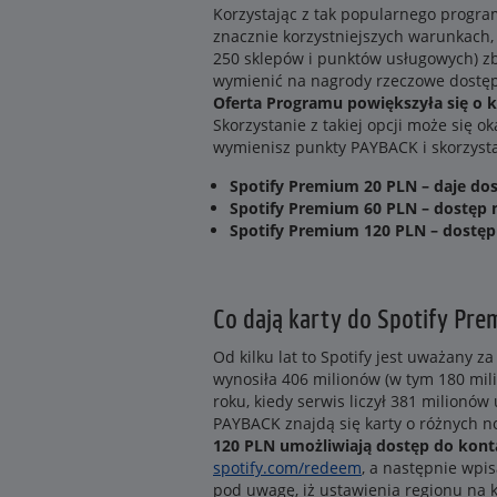
Korzystając z tak popularnego progra
znacznie korzystniejszych warunkach,
250 sklepów i punktów usługowych) zb
wymienić na nagrody rzeczowe dostę
Oferta Programu powiększyła się o 
Skorzystanie z takiej opcji może się 
wymienisz punkty PAYBACK i skorzysta
Spotify Premium 20 PLN – daje dos
Spotify Premium 60 PLN – dostęp 
Spotify Premium 120 PLN – dostęp
Co dają karty do Spotify Pre
Od kilku lat to Spotify jest uważany
wynosiła 406 milionów (w tym 180 mil
roku, kiedy serwis liczył 381 milionó
PAYBACK znajdą się karty o różnych no
120 PLN umożliwiają dostęp do kont
spotify.com/redeem
, a następnie wpi
pod uwagę, iż ustawienia regionu na 