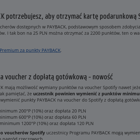
K potrzebujesz, aby otrzymać kartę podarunkową 
oucherów dostępnych w PAYBACK, podstawowym sposobem zdobycia k
ów. I tak bon na 25 PLN można otrzymać za 2200 punktów, ten o wa
y Premium za punkty PAYBACK
.
 voucher z dopłatą gotówkową - nowość
K mają możliwość wymiany punktów na voucher Spotify nawet jeżel
ak pamiętać, że
uczestnik powinien wymienić z punktów minimu
k wymienić punkty PAYBACK na voucher do Spotify z dopłatą gotówk
minimum 200°P (10%) oraz dopłata 20 PLN
minimum 600°P (10%) oraz dopłata 60 PLN
 minimum 1200°P (10%) oraz dopłata 120 PLN
do voucherów Spotify
uczestnicy Programu PAYBACK mogą wymieni
h nagród rzeczowych.