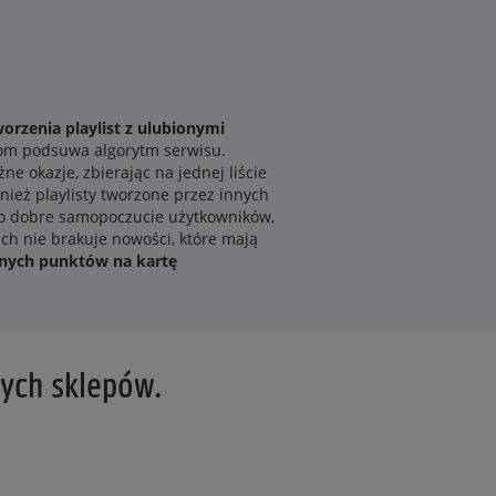
orzenia playlist z ulubionymi
kom podsuwa algorytm serwisu.
e okazje, zbierając na jednej liście
ież playlisty tworzone przez innych
a o dobre samopoczucie użytkowników,
ch nie brakuje nowości, które mają
onych punktów na kartę
nych sklepów.