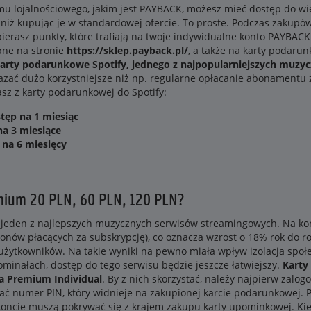
mu lojalnościowego, jakim jest PAYBACK, możesz mieć dostęp do w
 niż kupując je w standardowej ofercie. To proste. Podczas zakupó
ierasz punkty, które trafiają na twoje indywidualne konto PAYBA
pne na stronie
https://sklep.payback.pl/
, a także na karty podar
karty podarunkowe Spotify, jednego z najpopularniejszych muz
okazać dużo korzystniejsze niż np. regularne opłacanie abonamentu
sz z karty podarunkowej do Spotify:
tęp na 1 miesiąc
na 3 miesiące
 na 6 miesięcy
mium 20 PLN, 60 PLN, 120 PLN?
 za jeden z najlepszych muzycznych serwisów streamingowych. Na ko
ionów płacących za subskrypcję), co oznacza wzrost o 18% rok do 
w użytkowników. Na takie wyniki na pewno miała wpływ izolacja społ
minałach, dostęp do tego serwisu będzie jeszcze łatwiejszy.
Karty
a Premium Individual
. By z nich skorzystać, należy najpierw zalog
sać numer PIN, który widnieje na zakupionej karcie podarunkowej. P
koncie muszą pokrywać się z krajem zakupu karty upominkowej. Ki