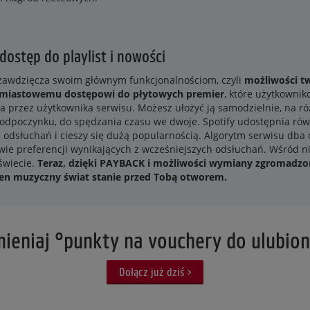
dostęp do playlist i nowości
zawdzięcza swoim głównym funkcjonalnościom, czyli
możliwości tw
hmiastowemu dostępowi do płytowych premier
, które użytkowni
a przez użytkownika serwisu. Możesz ułożyć ją samodzielnie, na różn
 odpoczynku, do spędzania czasu we dwoje. Spotify udostępnia równ
e odsłuchań i cieszy się dużą popularnością. Algorytm serwisu db
ie preferencji wynikających z wcześniejszych odsłuchań. Wśród ni
świecie.
Teraz, dzięki PAYBACK i możliwości wymiany zgromadz
en muzyczny świat stanie przed Tobą otworem.
mieniaj °punkty na vouchery do ulubio
Dołącz już dziś >