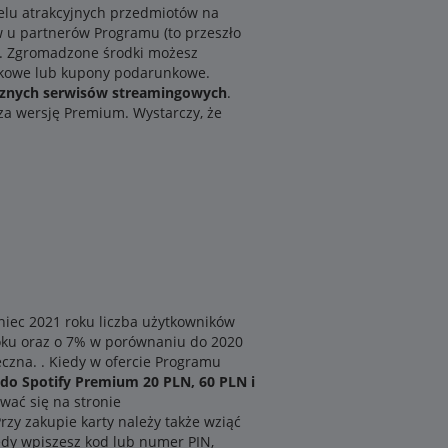
ielu atrakcyjnych przedmiotów na
w u partnerów Programu (to przeszło
CK. Zgromadzone środki możesz
unkowe lub kupony podarunkowe.
ycznych serwisów streamingowych
.
 za wersję Premium. Wystarczy, że
niec 2021 roku liczba użytkowników
roku oraz o 7% w porównaniu do 2020
eczna. . Kiedy w ofercie Programu
 do Spotify Premium 20 PLN, 60 PLN i
ować się na stronie
rzy zakupie karty należy także wziąć
edy wpiszesz kod lub numer PIN,