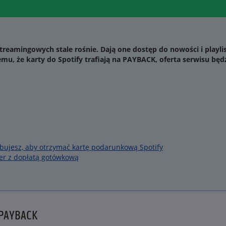
eamingowych stale rośnie. Dają one dostęp do nowości i playlis
temu, że karty do Spotify trafiają na PAYBACK, oferta serwisu będ
bujesz, aby otrzymać kartę podarunkową Spotify
r z dopłatą gotówkową
 PAYBACK