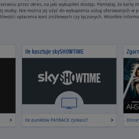
 serwisu przez okres, na jaki wykupiłeś dostęp. Pamiętaj, że kartę
ej osoby. Nie można jej użyć do wykupienia usług oferowanych w pr
ożliwości opłacenia kont zniżkowych czy łączonych. Wszelkie inform
Ile kosztuje skySHOWTIME
Zgarn
Ile punktów PAYBACK zyskasz?
Disne