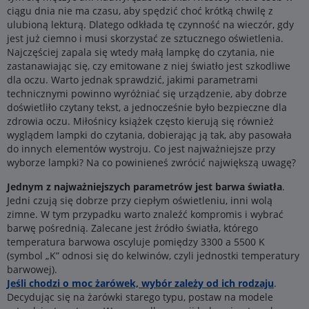
ciągu dnia nie ma czasu, aby spędzić choć krótką chwilę z
ulubioną lekturą. Dlatego odkłada tę czynność na wieczór, gdy
jest już ciemno i musi skorzystać ze sztucznego oświetlenia.
Najczęściej zapala się wtedy małą lampkę do czytania, nie
zastanawiając się, czy emitowane z niej światło jest szkodliwe
dla oczu. Warto jednak sprawdzić, jakimi parametrami
technicznymi powinno wyróżniać się urządzenie, aby dobrze
doświetliło czytany tekst, a jednocześnie było bezpieczne dla
zdrowia oczu. Miłośnicy książek często kierują się również
wyglądem lampki do czytania, dobierając ją tak, aby pasowała
do innych elementów wystroju. Co jest najważniejsze przy
wyborze lampki? Na co powinieneś zwrócić największą uwagę?
Jednym z najważniejszych parametrów jest barwa światła
.
Jedni czują się dobrze przy ciepłym oświetleniu, inni wolą
zimne. W tym przypadku warto znaleźć kompromis i wybrać
barwę pośrednią. Zalecane jest źródło światła, którego
temperatura barwowa oscyluje pomiędzy 3300 a 5500 K
(symbol „K” odnosi się do kelwinów, czyli jednostki temperatury
barwowej).
Jeśli chodzi o moc żarówek, wybór zależy od ich rodzaju
.
Decydując się na żarówki starego typu, postaw na modele