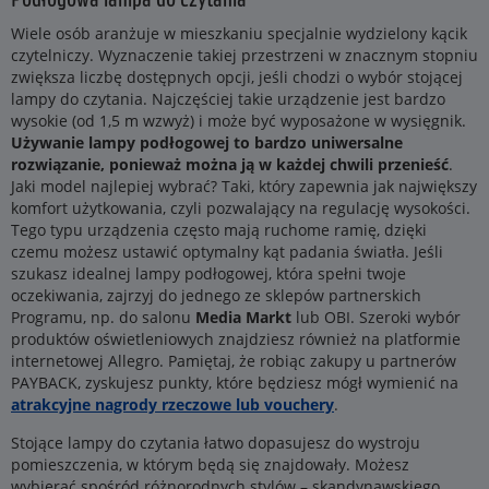
Wiele osób aranżuje w mieszkaniu specjalnie wydzielony kącik
czytelniczy. Wyznaczenie takiej przestrzeni w znacznym stopniu
zwiększa liczbę dostępnych opcji, jeśli chodzi o wybór stojącej
lampy do czytania. Najczęściej takie urządzenie jest bardzo
wysokie (od 1,5 m wzwyż) i może być wyposażone w wysięgnik.
Używanie lampy podłogowej to bardzo uniwersalne
rozwiązanie, ponieważ można ją w każdej chwili przenieść
.
Jaki model najlepiej wybrać? Taki, który zapewnia jak największy
komfort użytkowania, czyli pozwalający na regulację wysokości.
Tego typu urządzenia często mają ruchome ramię, dzięki
czemu możesz ustawić optymalny kąt padania światła. Jeśli
szukasz idealnej lampy podłogowej, która spełni twoje
oczekiwania, zajrzyj do jednego ze sklepów partnerskich
Programu, np. do salonu
Media Markt
lub OBI. Szeroki wybór
produktów oświetleniowych znajdziesz również na platformie
internetowej Allegro. Pamiętaj, że robiąc zakupy u partnerów
PAYBACK, zyskujesz punkty, które będziesz mógł wymienić na
atrakcyjne nagrody rzeczowe lub vouchery
.
Stojące lampy do czytania łatwo dopasujesz do wystroju
pomieszczenia, w którym będą się znajdowały. Możesz
wybierać spośród różnorodnych stylów – skandynawskiego,