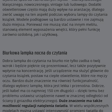
klasycznego, nowoczesnego, vintage lub ludowego. Dodatki
oświetleniowe często mają duży wpływ na aranżację, dlatego
zwróć uwagę na ten aspekt podczas wyboru lampy do czytania
książek. Modele podłogowe są bardzo ustawne i nie zajmują
dużo miejsca. Ponieważ nie muszą stać na innym meblu,
stanowią element wyposażenia wnętrz, który pełni funkcję
zarówno ozdobną, jak i użytkową.
Biurkowa lampka nocna do czytania
Dobra lampka do czytania na biurko nie tylko zadba o twój
wzrok i będzie pięknie się prezentować, lecz także pozytywnie
wpłynie na koncentrację. Jeśli urządzenie ma służyć głównie do
czytania książek, postaw na ciepłe oświetlenie, które nie męczy
oczu. Bardzo duże znaczenie ma również funkcjonalność,
dlatego wybierz lampkę, która jest lekka i przenośna. Dobrze,
jeśli kabel ma co najmniej 150 cm długości – dzięki temu bez
problemu ustawisz urządzenie nawet w znacznej odległości od
ściany (i gniazdka elektrycznego).
Duże znaczenie ma także
możliwość regulacji natężenia światła
. W wielu współczesnych
modelach można ustawić intensywność promieni światła do