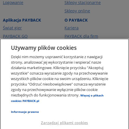
Logowanie
Sklepy stacjonarne
Sklepy online
Aplikacja PAYBACK
O PAYBACK
Świat gier
Kariera
PAYBACK GO
PAYBACK dla firm
Portfel kart
PAYBACK Ekstra
Używamy plików cookies
Ceny paliw
PAYBACK Україна
Dzięki nim możemy usprawnić korzystanie z nawigacji
O firmie
strony, analizować jej wykorzystanie i wspierać nasze
działania marketingowe. Kliknięcie przycisku "Akceptuj
Pomoc i kontakt
wszystkie" oznacza wyrażanie zgody na przechowywanie
Pogotowie Punktowe -
wszystkich plików cookie na swoim urządzeniu. Kliknięcie
punkty za zakupy online
przycisku "Odrzuć nieobowiązkowe" oznacza wyrażenie
zgody na przechowywanie wyłącznie plików cookie
Regulaminy i Ochrona
Danych
niezbędnych do funkcjonowania strony.
Więcej o plikach
cookies PAYBACK.pl
Polityka plików Cookies
Informacje prawne
Zarządzaj plikami cookies