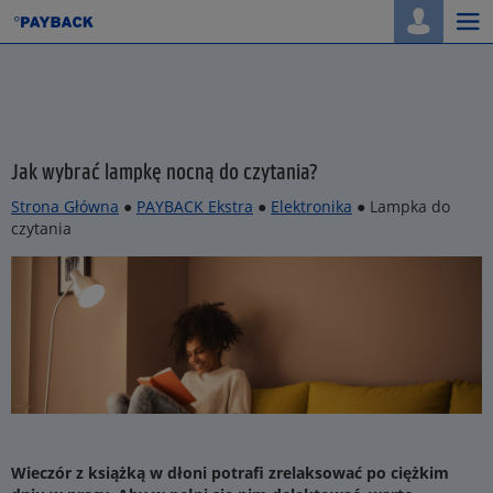
Togg
navi
Jak wybrać lampkę nocną do czytania?
Strona Główna
●
PAYBACK Ekstra
●
Elektronika
● Lampka do
czytania
Wieczór z książką w dłoni potrafi zrelaksować po ciężkim