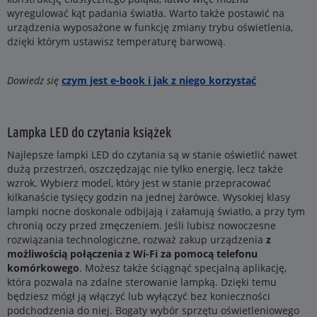
wyregulować kąt padania światła. Warto także postawić na
urządzenia wyposażone w funkcję zmiany trybu oświetlenia,
dzięki którym ustawisz temperaturę barwową.
Dowiedz się
czym jest e-book i jak z niego korzystać
Lampka LED do czytania książek
Najlepsze lampki LED do czytania są w stanie oświetlić nawet
dużą przestrzeń, oszczędzając nie tylko energię, lecz także
wzrok. Wybierz model, który jest w stanie przepracować
kilkanaście tysięcy godzin na jednej żarówce. Wysokiej klasy
lampki nocne doskonale odbijają i załamują światło, a przy tym
chronią oczy przed zmęczeniem. Jeśli lubisz nowoczesne
rozwiązania technologiczne, rozważ zakup urządzenia
z
możliwością połączenia z Wi-Fi za pomocą telefonu
komórkowego
. Możesz także ściągnąć specjalną aplikację,
która pozwala na zdalne sterowanie lampką. Dzięki temu
będziesz mógł ją włączyć lub wyłączyć bez konieczności
podchodzenia do niej. Bogaty wybór sprzętu oświetleniowego