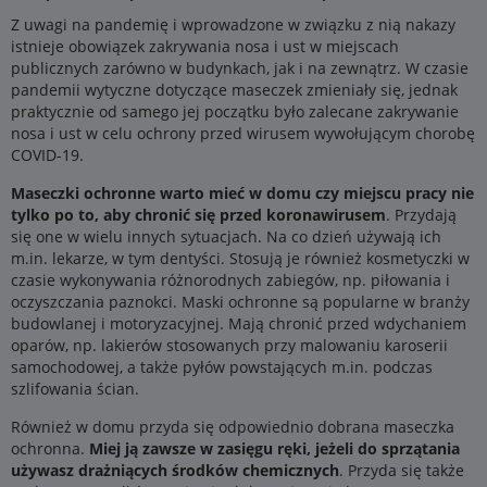
Z uwagi na pandemię i wprowadzone w związku z nią nakazy
istnieje obowiązek zakrywania nosa i ust w miejscach
publicznych zarówno w budynkach, jak i na zewnątrz. W czasie
pandemii wytyczne dotyczące maseczek zmieniały się, jednak
praktycznie od samego jej początku było zalecane zakrywanie
nosa i ust w celu ochrony przed wirusem wywołującym chorobę
COVID-19.
Maseczki ochronne warto mieć w domu czy miejscu pracy nie
tylko po to, aby chronić się przed koronawirusem
. Przydają
się one w wielu innych sytuacjach. Na co dzień używają ich
m.in. lekarze, w tym dentyści. Stosują je również kosmetyczki w
czasie wykonywania różnorodnych zabiegów, np. piłowania i
oczyszczania paznokci. Maski ochronne są popularne w branży
budowlanej i motoryzacyjnej. Mają chronić przed wdychaniem
oparów, np. lakierów stosowanych przy malowaniu karoserii
samochodowej, a także pyłów powstających m.in. podczas
szlifowania ścian.
Również w domu przyda się odpowiednio dobrana maseczka
ochronna.
Miej ją zawsze w zasięgu ręki, jeżeli do sprzątania
używasz drażniących środków chemicznych
. Przyda się także