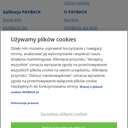
Sklepy online
Aplikacja PAYBACK
O PAYBACK
Świat gier
Kariera
PAYBACK GO
PAYBACK dla firm
Portfel kart
PAYBACK Ekstra
Używamy plików cookies
Ceny paliw
PAYBACK Україна
Dzięki nim możemy usprawnić korzystanie z nawigacji
O firmie
strony, analizować jej wykorzystanie i wspierać nasze
działania marketingowe. Kliknięcie przycisku "Akceptuj
Pomoc i kontakt
wszystkie" oznacza wyrażanie zgody na przechowywanie
Pogotowie Punktowe -
wszystkich plików cookie na swoim urządzeniu. Kliknięcie
punkty za zakupy online
przycisku "Odrzuć nieobowiązkowe" oznacza wyrażenie
zgody na przechowywanie wyłącznie plików cookie
Regulaminy i Ochrona
Danych
niezbędnych do funkcjonowania strony.
Więcej o plikach
cookies PAYBACK.pl
Polityka plików Cookies
Informacje prawne
Zarządzaj plikami cookies
×
Aplikacja PAYBACK