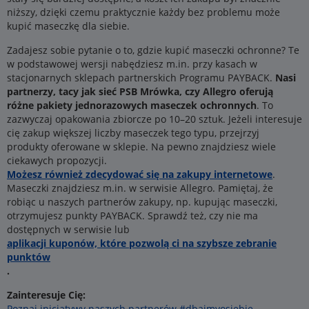
niższy, dzięki czemu praktycznie każdy bez problemu może
kupić maseczkę dla siebie.
Zadajesz sobie pytanie o to, gdzie kupić maseczki ochronne? Te
w podstawowej wersji nabędziesz m.in. przy kasach w
stacjonarnych sklepach partnerskich Programu PAYBACK.
Nasi
partnerzy, tacy jak sieć PSB Mrówka, czy Allegro oferują
różne pakiety jednorazowych maseczek ochronnych
. To
zazwyczaj opakowania zbiorcze po 10–20 sztuk. Jeżeli interesuje
cię zakup większej liczby maseczek tego typu, przejrzyj
produkty oferowane w sklepie. Na pewno znajdziesz wiele
ciekawych propozycji.
Możesz również zdecydować się na zakupy internetowe
.
Maseczki znajdziesz m.in. w serwisie Allegro. Pamiętaj, że
robiąc u naszych partnerów zakupy, np. kupując maseczki,
otrzymujesz punkty PAYBACK. Sprawdź też, czy nie ma
dostępnych w serwisie lub
aplikacji kuponów, które pozwolą ci na szybsze zebranie
punktów
.
Zainteresuje Cię:
Poznaj inicjatywy naszych partnerów #dbajmyosiebie