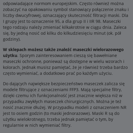
odpowiadające normom europejskim. Często również można
zobaczyć na opakowaniu symbol stanowiący połączenie znaku i
liczby dwucyfrowej, oznaczający skuteczność filtracji maski. Dla
I grupy jest to oznaczenie 95, a dla grup II i IIR 98. Maseczki
tego rodzaju należy zmieniać kilkakrotnie w ciągu dnia. Zaleca
się, by jedną nosić od kilku do kilkudziesięciu minut (ok. pół
godziny).
W sklepach możesz także znaleźć maseczki wielorazowego
użytku
. Sporym zainteresowaniem cieszą się bawełniane
maseczki ochronne, ponieważ są dostępne w wielu wzorach i
kolorach. Jednak musisz pamiętać, że je również trzeba bardzo
często wymieniać, a dodatkowo prać po każdym użyciu.
Do dających największe bezpieczeństwo maseczek zalicza się
modele filtrujące z oznaczeniami FFP3. Mają specjalne filtry,
dzięki czemu ich funkcjonalność jest znacznie większa niż w
przypadku zwykłych maseczek chirurgicznych. Można je też
nosić znacznie dłużej. W przypadku modeli z oznaczeniem NR
jest to osiem godzin (to maski jednorazowe). Maski R są do
użytku wielokrotnego, trzeba jednak pamiętać o tym, by
regularnie w nich wymieniać filtry.