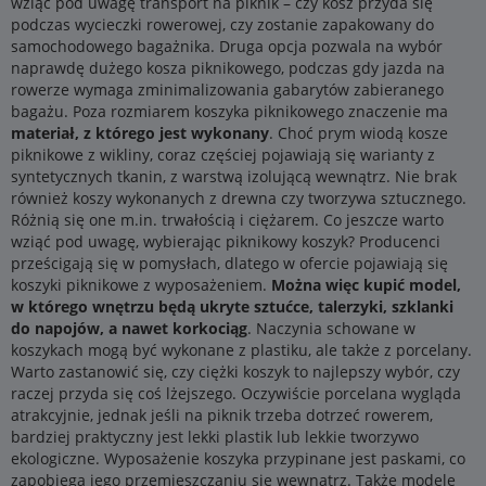
wziąć pod uwagę transport na piknik – czy kosz przyda się
podczas wycieczki rowerowej, czy zostanie zapakowany do
samochodowego bagażnika. Druga opcja pozwala na wybór
naprawdę dużego kosza piknikowego, podczas gdy jazda na
rowerze wymaga zminimalizowania gabarytów zabieranego
bagażu. Poza rozmiarem koszyka piknikowego znaczenie ma
materiał, z którego jest wykonany
. Choć prym wiodą kosze
piknikowe z wikliny, coraz częściej pojawiają się warianty z
syntetycznych tkanin, z warstwą izolującą wewnątrz. Nie brak
również koszy wykonanych z drewna czy tworzywa sztucznego.
Różnią się one m.in. trwałością i ciężarem. Co jeszcze warto
wziąć pod uwagę, wybierając piknikowy koszyk? Producenci
prześcigają się w pomysłach, dlatego w ofercie pojawiają się
koszyki piknikowe z wyposażeniem.
Można więc kupić model,
w którego wnętrzu będą ukryte sztućce, talerzyki, szklanki
do napojów, a nawet korkociąg
. Naczynia schowane w
koszykach mogą być wykonane z plastiku, ale także z porcelany.
Warto zastanowić się, czy ciężki koszyk to najlepszy wybór, czy
raczej przyda się coś lżejszego. Oczywiście porcelana wygląda
atrakcyjnie, jednak jeśli na piknik trzeba dotrzeć rowerem,
bardziej praktyczny jest lekki plastik lub lekkie tworzywo
ekologiczne. Wyposażenie koszyka przypinane jest paskami, co
zapobiega jego przemieszczaniu się wewnątrz. Także modele