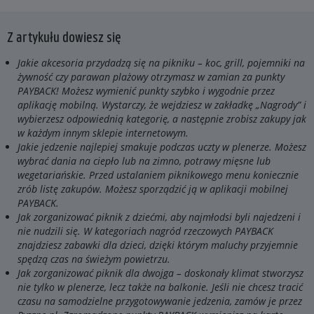
Z artykułu dowiesz się
Jakie akcesoria przydadzą się na pikniku – koc, grill, pojemniki na
żywność czy parawan plażowy otrzymasz w zamian za punkty
PAYBACK! Możesz wymienić punkty szybko i wygodnie przez
aplikację mobilną. Wystarczy, że wejdziesz w zakładkę „Nagrody” i
wybierzesz odpowiednią kategorię, a następnie zrobisz zakupy jak
w każdym innym sklepie internetowym.
Jakie jedzenie najlepiej smakuje podczas uczty w plenerze. Możesz
wybrać dania na ciepło lub na zimno, potrawy mięsne lub
wegetariańskie. Przed ustalaniem piknikowego menu koniecznie
zrób listę zakupów. Możesz sporządzić ją w aplikacji mobilnej
PAYBACK.
Jak zorganizować piknik z dziećmi, aby najmłodsi byli najedzeni i
nie nudzili się. W kategoriach nagród rzeczowych PAYBACK
znajdziesz zabawki dla dzieci, dzięki którym maluchy przyjemnie
spędzą czas na świeżym powietrzu.
Jak zorganizować piknik dla dwojga – doskonały klimat stworzysz
nie tylko w plenerze, lecz także na balkonie. Jeśli nie chcesz tracić
czasu na samodzielne przygotowywanie jedzenia, zamów je przez