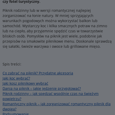
czy fotel turystyczny.
Piknik rodzinny lub w wersji romantycznej najlepiej
zorganizować na łonie natury. W mniej sprzyjających
warunkach pogodowych można wykorzystać balkon lub
samochód. Wystarczy koc i kilka smacznych potraw na zimno
lub na ciepło, aby przyjemnie spędzić czas w towarzystwie
bliskich osób. Pomysłów na piknik jest wiele, podobnie jak
przepisów na smakowite piknikowe menu. Doskonale sprawdzą
się sałatki, świeże warzywa i owoce lub grillowane mięso.
Spis treści:
Co zabrać na piknik? Przydatne akcesoria
Jaki koc wybrać?
Jaki kosz piknikowy wybrać
Dania na piknik – jakie jedzenie przygotować?
Piknik rodzinny – jak spędzać wspólnie czas na świeżym
powietrzu?
Romantyczny piknik – jak zorganizować romantyczny piknik dla
dwojga?
Podsumowanie