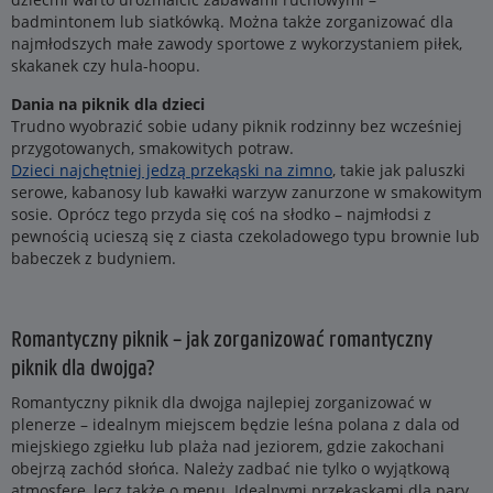
badmintonem lub siatkówką. Można także zorganizować dla
najmłodszych małe zawody sportowe z wykorzystaniem piłek,
skakanek czy hula-hoopu.
Dania na piknik dla dzieci
Trudno wyobrazić sobie udany piknik rodzinny bez wcześniej
przygotowanych, smakowitych potraw.
Dzieci najchętniej jedzą przekąski na zimno
, takie jak paluszki
serowe, kabanosy lub kawałki warzyw zanurzone w smakowitym
sosie. Oprócz tego przyda się coś na słodko – najmłodsi z
pewnością ucieszą się z ciasta czekoladowego typu brownie lub
babeczek z budyniem.
Romantyczny piknik – jak zorganizować romantyczny
piknik dla dwojga?
Romantyczny piknik dla dwojga najlepiej zorganizować w
plenerze – idealnym miejscem będzie leśna polana z dala od
miejskiego zgiełku lub plaża nad jeziorem, gdzie zakochani
obejrzą zachód słońca. Należy zadbać nie tylko o wyjątkową
atmosferę, lecz także o menu. Idealnymi przekąskami dla pary