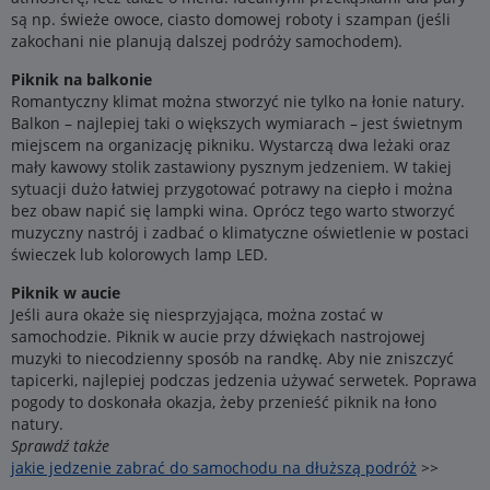
są np. świeże owoce, ciasto domowej roboty i szampan (jeśli
zakochani nie planują dalszej podróży samochodem).
Piknik na balkonie
Romantyczny klimat można stworzyć nie tylko na łonie natury.
Balkon – najlepiej taki o większych wymiarach – jest świetnym
miejscem na organizację pikniku. Wystarczą dwa leżaki oraz
mały kawowy stolik zastawiony pysznym jedzeniem. W takiej
sytuacji dużo łatwiej przygotować potrawy na ciepło i można
bez obaw napić się lampki wina. Oprócz tego warto stworzyć
muzyczny nastrój i zadbać o klimatyczne oświetlenie w postaci
świeczek lub kolorowych lamp LED.
Piknik w aucie
Jeśli aura okaże się niesprzyjająca, można zostać w
samochodzie. Piknik w aucie przy dźwiękach nastrojowej
muzyki to niecodzienny sposób na randkę. Aby nie zniszczyć
tapicerki, najlepiej podczas jedzenia używać serwetek. Poprawa
pogody to doskonała okazja, żeby przenieść piknik na łono
natury.
Sprawdź także
jakie jedzenie zabrać do samochodu na dłuższą podróż
>>