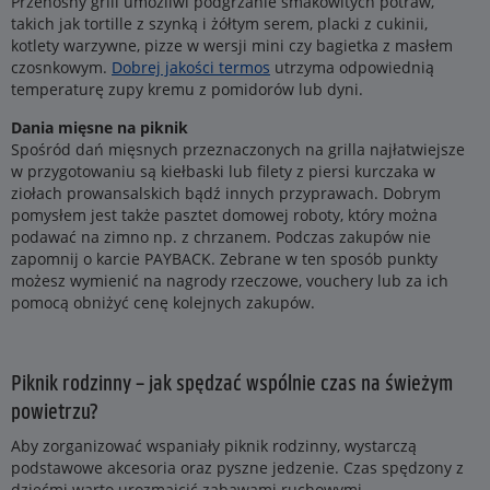
Przenośny grill umożliwi podgrzanie smakowitych potraw,
takich jak tortille z szynką i żółtym serem, placki z cukinii,
kotlety warzywne, pizze w wersji mini czy bagietka z masłem
czosnkowym.
Dobrej jakości termos
utrzyma odpowiednią
temperaturę zupy kremu z pomidorów lub dyni.
Dania mięsne na piknik
Spośród dań mięsnych przeznaczonych na grilla najłatwiejsze
w przygotowaniu są kiełbaski lub filety z piersi kurczaka w
ziołach prowansalskich bądź innych przyprawach. Dobrym
pomysłem jest także pasztet domowej roboty, który można
podawać na zimno np. z chrzanem. Podczas zakupów nie
zapomnij o karcie PAYBACK. Zebrane w ten sposób punkty
możesz wymienić na nagrody rzeczowe, vouchery lub za ich
pomocą obniżyć cenę kolejnych zakupów.
Piknik rodzinny – jak spędzać wspólnie czas na świeżym
powietrzu?
Aby zorganizować wspaniały piknik rodzinny, wystarczą
podstawowe akcesoria oraz pyszne jedzenie. Czas spędzony z
dziećmi warto urozmaicić zabawami ruchowymi –