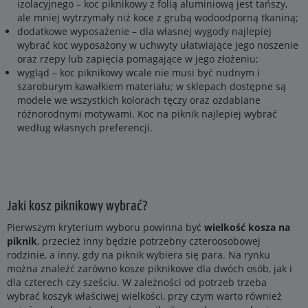
izolacyjnego – koc piknikowy z folią aluminiową jest tańszy,
ale mniej wytrzymały niż koce z grubą wodoodporną tkaniną;
dodatkowe wyposażenie – dla własnej wygody najlepiej
wybrać koc wyposażony w uchwyty ułatwiające jego noszenie
oraz rzepy lub zapięcia pomagające w jego złożeniu;
wygląd – koc piknikowy wcale nie musi być nudnym i
szaroburym kawałkiem materiału; w sklepach dostępne są
modele we wszystkich kolorach tęczy oraz ozdabiane
różnorodnymi motywami. Koc na piknik najlepiej wybrać
według własnych preferencji.
Jaki kosz piknikowy wybrać?
Pierwszym kryterium wyboru powinna być
wielkość kosza na
piknik
, przecież inny będzie potrzebny czteroosobowej
rodzinie, a inny, gdy na piknik wybiera się para. Na rynku
można znaleźć zarówno kosze piknikowe dla dwóch osób, jak i
dla czterech czy sześciu. W zależności od potrzeb trzeba
wybrać koszyk właściwej wielkości, przy czym warto również