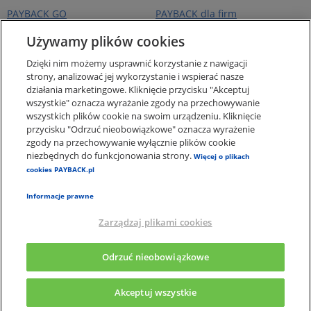
PAYBACK GO
PAYBACK dla firm
Portfel kart
PAYBACK Ekstra
Używamy plików cookies
Ceny paliw
PAYBACK Україна
Dzięki nim możemy usprawnić korzystanie z nawigacji
O firmie
strony, analizować jej wykorzystanie i wspierać nasze
działania marketingowe. Kliknięcie przycisku "Akceptuj
Pomoc i kontakt
wszystkie" oznacza wyrażanie zgody na przechowywanie
Pogotowie Punktowe -
wszystkich plików cookie na swoim urządzeniu. Kliknięcie
punkty za zakupy online
przycisku "Odrzuć nieobowiązkowe" oznacza wyrażenie
zgody na przechowywanie wyłącznie plików cookie
Regulaminy i Ochrona
Danych
niezbędnych do funkcjonowania strony.
Więcej o plikach
cookies PAYBACK.pl
Polityka plików Cookies
Informacje prawne
Zarządzaj plikami cookies
×
Aplikacja PAYBACK
Odrzuć nieobowiązkowe
Pobierz apkę, a punkty wymień na nagrody
Akceptuj wszystkie