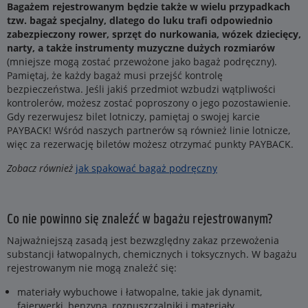
Bagażem rejestrowanym będzie także w wielu przypadkach
tzw. bagaż specjalny, dlatego do luku trafi odpowiednio
zabezpieczony rower, sprzęt do nurkowania, wózek dziecięcy,
narty, a także instrumenty muzyczne dużych rozmiarów
(mniejsze mogą zostać przewożone jako bagaż podręczny).
Pamiętaj, że każdy bagaż musi przejść kontrolę
bezpieczeństwa. Jeśli jakiś przedmiot wzbudzi wątpliwości
kontrolerów, możesz zostać poproszony o jego pozostawienie.
Gdy rezerwujesz bilet lotniczy, pamiętaj o swojej karcie
PAYBACK! Wśród naszych partnerów są również linie lotnicze,
więc za rezerwację biletów możesz otrzymać punkty PAYBACK.
Zobacz również
jak spakować bagaż podręczny
Co nie powinno się znaleźć w bagażu rejestrowanym?
Najważniejszą zasadą jest bezwzględny zakaz przewożenia
substancji łatwopalnych, chemicznych i toksycznych. W bagażu
rejestrowanym nie mogą znaleźć się:
materiały wybuchowe i łatwopalne, takie jak dynamit,
fajerwerki, benzyna, rozpuszczalniki i materiały