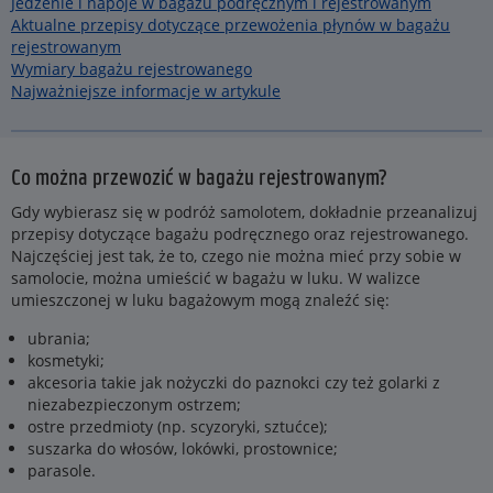
Jedzenie i napoje w bagażu podręcznym i rejestrowanym
Aktualne przepisy dotyczące przewożenia płynów w bagażu
rejestrowanym
Wymiary bagażu rejestrowanego
Najważniejsze informacje w artykule
Co można przewozić w bagażu rejestrowanym?
Gdy wybierasz się w podróż samolotem, dokładnie przeanalizuj
przepisy dotyczące bagażu podręcznego oraz rejestrowanego.
Najczęściej jest tak, że to, czego nie można mieć przy sobie w
samolocie, można umieścić w bagażu w luku. W walizce
umieszczonej w luku bagażowym mogą znaleźć się:
ubrania;
kosmetyki;
akcesoria takie jak nożyczki do paznokci czy też golarki z
niezabezpieczonym ostrzem;
ostre przedmioty (np. scyzoryki, sztućce);
suszarka do włosów, lokówki, prostownice;
parasole.