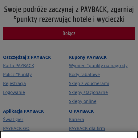
Swoje podróże zaczynaj z PAYBACK, zgarniaj
°punkty rezerwując hotele i wycieczki
Dołącz
Oszczędzaj z PAYBACK
Kupony PAYBACK
Karta PAYBACK
Wymień °punkty na nagrody
Policz °Punkty
Kody rabatowe
Rejestracja
Sklep z voucherami
Logowanie
Sklepy stacjonarne
Sklepy online
Aplikacja PAYBACK
O PAYBACK
Świat gier
Kariera
PAYBACK GO
PAYBACK dla firm
Portfel kart
PAYBACK Ekstra