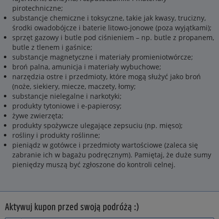
pirotechniczne;
substancje chemiczne i toksyczne, takie jak kwasy, trucizny,
środki owadobójcze i baterie litowo-jonowe (poza wyjątkami);
sprzęt gazowy i butle pod ciśnieniem – np. butle z propanem,
butle z tlenem i gaśnice;
substancje magnetyczne i materiały promieniotwórcze;
broń palna, amunicja i materiały wybuchowe;
narzędzia ostre i przedmioty, które mogą służyć jako broń
(noże, siekiery, miecze, maczety, łomy;
substancje nielegalne i narkotyki;
produkty tytoniowe i e-papierosy;
żywe zwierzęta;
produkty spożywcze ulegające zepsuciu (np. mięso);
rośliny i produkty roślinne;
pieniądz w gotówce i przedmioty wartościowe (zaleca się
zabranie ich w bagażu podręcznym). Pamiętaj, że duże sumy
pieniędzy muszą być zgłoszone do kontroli celnej.
Aktywuj kupon przed swoją podróżą :)