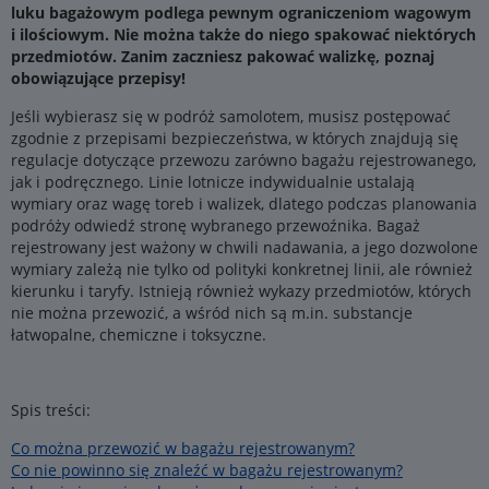
luku bagażowym podlega pewnym ograniczeniom wagowym
i ilościowym. Nie można także do niego spakować niektórych
przedmiotów. Zanim zaczniesz pakować walizkę, poznaj
obowiązujące przepisy!
Jeśli wybierasz się w podróż samolotem, musisz postępować
zgodnie z przepisami bezpieczeństwa, w których znajdują się
regulacje dotyczące przewozu zarówno bagażu rejestrowanego,
jak i podręcznego. Linie lotnicze indywidualnie ustalają
wymiary oraz wagę toreb i walizek, dlatego podczas planowania
podróży odwiedź stronę wybranego przewoźnika. Bagaż
rejestrowany jest ważony w chwili nadawania, a jego dozwolone
wymiary zależą nie tylko od polityki konkretnej linii, ale również
kierunku i taryfy. Istnieją również wykazy przedmiotów, których
nie można przewozić, a wśród nich są m.in. substancje
łatwopalne, chemiczne i toksyczne.
Spis treści:
Co można przewozić w bagażu rejestrowanym?
Co nie powinno się znaleźć w bagażu rejestrowanym?