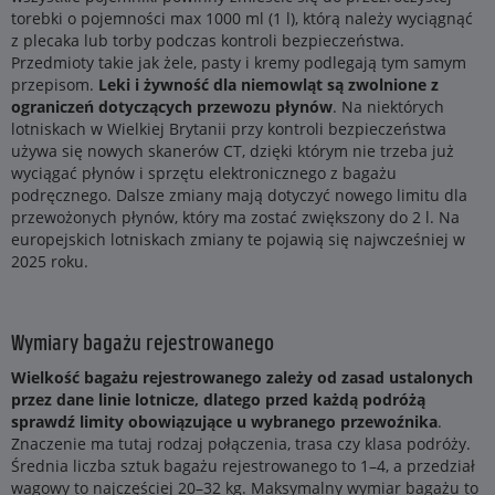
torebki o pojemności max 1000 ml (1 l), którą należy wyciągnąć
z plecaka lub torby podczas kontroli bezpieczeństwa.
Przedmioty takie jak żele, pasty i kremy podlegają tym samym
przepisom.
Leki i żywność dla niemowląt są zwolnione z
ograniczeń dotyczących przewozu płynów
. Na niektórych
lotniskach w Wielkiej Brytanii przy kontroli bezpieczeństwa
używa się nowych skanerów CT, dzięki którym nie trzeba już
wyciągać płynów i sprzętu elektronicznego z bagażu
podręcznego. Dalsze zmiany mają dotyczyć nowego limitu dla
przewożonych płynów, który ma zostać zwiększony do 2 l. Na
europejskich lotniskach zmiany te pojawią się najwcześniej w
2025 roku.
Wymiary bagażu rejestrowanego
Wielkość bagażu rejestrowanego zależy od zasad ustalonych
przez dane linie lotnicze, dlatego przed każdą podróżą
sprawdź limity obowiązujące u wybranego przewoźnika
.
Znaczenie ma tutaj rodzaj połączenia, trasa czy klasa podróży.
Średnia liczba sztuk bagażu rejestrowanego to 1–4, a przedział
wagowy to najczęściej 20–32 kg. Maksymalny wymiar bagażu to