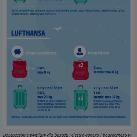
Dopuszczalne wymiary dla bagażu rejestrowanego i podręcznego w