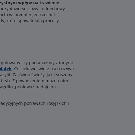
rzystnym wpływ na trawienie
.
 naczyniowo-sercowy i oddechowy.
Warto wspomnieć, że czosnek
dy, które spowalniają procesy
 i gotowany czy podsmażony z innymi
ałatek
. Co ciekawe, wiele osób używa
ylii. Zarówno świeży, jak i suszony
y i ryb. Z powodzeniem można nim
 wędlin, ponieważ nadaje im
radycyjnych potrawach rosyjskich i