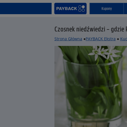
Kupony
Czosnek niedźwiedzi – gdzie
Strona Główna
●
PAYBACK Ekstra
●
Kuc