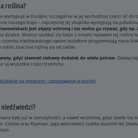
a roślina?
 występuje w Europie, szczególnie w jej wschodniej części aż do U
nie naszego kraju – najczęściej jej skupiska występują na południu
tanowiskach jest objęty ochroną i nie wolno go zrywać, gdy np. z
 działce. Możesz spotkać się także z innymi nazwami tej rośliny ta
e czosnku niedźwiedziego swoim kształtem przypominają nieco listk
roślin znacznie różnią się od siebie.
owany, gdyż stanowi ciekawy dodatek do wielu potraw
. Zazwyczaj
ne są wszystkie części trzemchy.
działanie na organizm i zastosowanie w kuchni
 niedźwiedzi?
ane były już w starożytności, a nawet wcześniej, gdyż żywiły się n
.in. Celtów oraz Rzymian. Jego właściwości szybko docenili też Słow
orii.