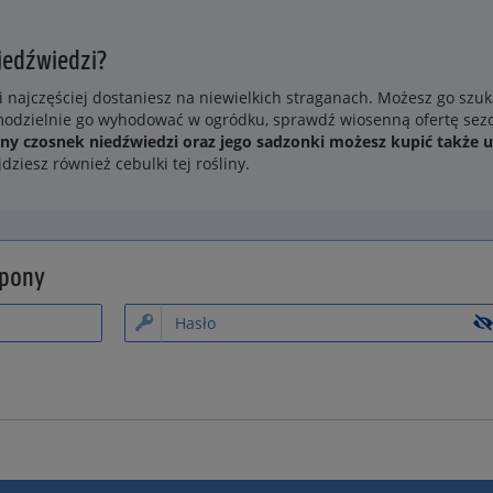
iedźwiedzi?
i najczęściej dostaniesz na niewielkich straganach. Możesz go szu
samodzielnie go wyhodować w ogródku, sprawdź wiosenną ofertę se
ny czosnek niedźwiedzi oraz jego sadzonki możesz kupić także 
jdziesz również cebulki tej rośliny.
upony