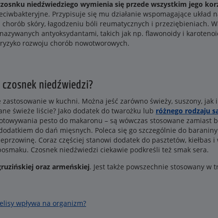
czosnku niedźwiedziego wymienia się przede wszystkim jego ko
zeciwbakteryjne. Przypisuje się mu działanie wspomagające układ
u chorób skóry, łagodzeniu bóli reumatycznych i przeziębieniach. 
nazywanych antyoksydantami, takich jak np. flawonoidy i karotenoi
ą ryzyko rozwoju chorób nowotworowych.
 czosnek niedźwiedzi?
 zastosowanie w kuchni. Można jeść zarówno świeży, suszony, jak
wane świeże liście? Jako dodatek do twarożku lub
różnego rodzaju s
gotowywania pesto do makaronu – są wówczas stosowane zamiast baz
dodatkiem do dań mięsnych. Poleca się go szczególnie do baranin
eprzowinę. Coraz częściej stanowi dodatek do pasztetów, kiełbas i
osmaku. Czosnek niedźwiedzi ciekawie podkreśli też smak sera.
ruzińskiej oraz armeńskiej
. Jest także powszechnie stosowany w t
elisy wpływa na organizm?