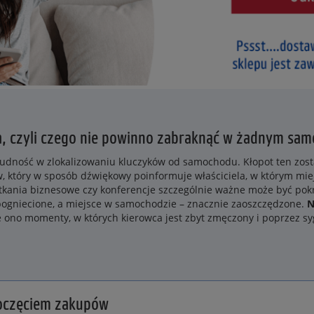
ia, czyli czego nie powinno zabraknąć w żadnym sa
udność w zlokalizowaniu kluczyków od samochodu. Kłopot ten zost
ów, który w sposób dźwiękowy poinformuje właściciela, w którym mie
otkania biznesowe czy konferencje szczególnie ważne może być pokr
pogniecione, a miejsce w samochodzie – znacznie zaoszczędzone.
N
e ono momenty, w których kierowca jest zbyt zmęczony i poprzez s
oczęciem zakupów