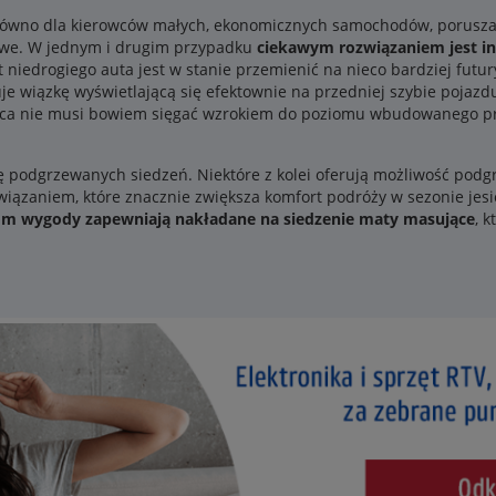
równo dla kierowców małych, ekonomicznych samochodów, poruszając
owe. W jednym i drugim przypadku
ciekawym rozwiązaniem jest in
 niedrogiego auta jest w stanie przemienić na nieco bardziej futur
e wiązkę wyświetlającą się efektownie na przedniej szybie pojazdu
owca nie musi bowiem sięgać wzrokiem do poziomu wbudowanego prz
 podgrzewanych siedzeń. Niektóre z kolei oferują możliwość podgr
związaniem, które znacznie zwiększa komfort podróży w sezonie je
iom wygody zapewniają nakładane na siedzenie maty masujące
, 