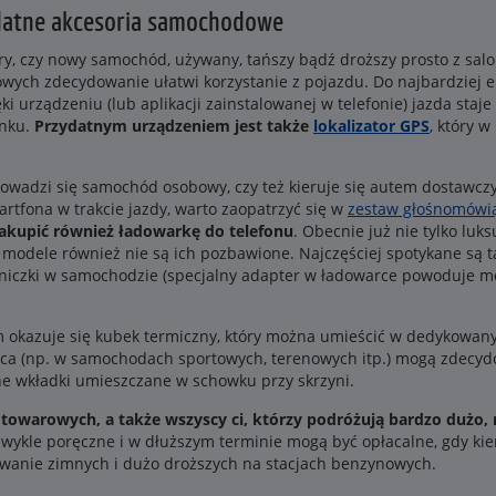
ydatne akcesoria samochodowe
tary, czy nowy samochód, używany, tańszy bądź droższy prosto z sa
ch zdecydowanie ułatwi korzystanie z pojazdu. Do najbardziej e
i urządzeniu (lub aplikacji zainstalowanej w telefonie) jazda staje
unku.
Przydatnym urządzeniem jest także
lokalizator GPS
, który 
 prowadzi się samochód osobowy, czy też kieruje się autem dostawcz
artfona w trakcie jazdy, warto zaopatrzyć się w
zestaw głośnomówi
akupić również ładowarkę do telefonu
. Obecnie już nie tylko 
e modele również nie są ich pozbawione. Najczęściej spotykane są 
niczki w samochodzie (specjalny adapter w ładowarce powoduje mo
 okazuje się kubek termiczny, który można umieścić w dedykowany
sca (np. w samochodach sportowych, terenowych itp.) mogą zdecydo
e wkładki umieszczane w schowku przy skrzyni.
owarowych, a także wszyscy ci, którzy podróżują bardzo dużo,
ezwykle poręczne i w dłuższym terminie mogą być opłacalne, gdy ki
wanie zimnych i dużo droższych na stacjach benzynowych.