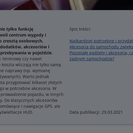
ie tylko funkcję
Spis treści:
owoli centrum wygody i
ko zresztą osobowych,
Najbardziej potrzebne i przyd
 dodatków, akcesoriów i
Akcesoria do samochodu zwięks
 przebywania w pojeździe
.
Pozostałe gadżety i akcesoria, 
, terenowy czy nawet
żadnym samochodzie?
e koszta wliczają nie tylko samą
lne naprawy (np. wymianę
ywanych). Warto jednak
ta przygotować kilkaset złotych
 go w potrzebne akcesoria. W
e prowadzenie pojazdu, w innych
cy. Do klasycznych akcesoriów
mówiące i nawigacje GPS, ale
wyświetlacze HUD.
Data publikacji: 29.03.2021