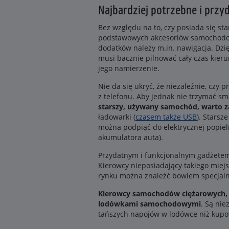
Najbardziej potrzebne i prz
Bez względu na to, czy posiada się s
podstawowych akcesoriów samochodowy
dodatków należy m.in. nawigacja. Dzięk
musi bacznie pilnować cały czas kier
jego namierzenie.
Nie da się ukryć, że niezależnie, czy
z telefonu. Aby jednak nie trzymać sm
starszy, używany samochód, warto z
ładowarki (
czasem także USB
). Starsz
można podpiąć do elektrycznej popiel
akumulatora auta).
Przydatnym i funkcjonalnym gadżetem
Kierowcy nieposiadający takiego miej
rynku można znaleźć bowiem specjaln
Kierowcy samochodów ciężarowych, t
lodówkami samochodowymi
. Są ni
tańszych napojów w lodówce niż kupo