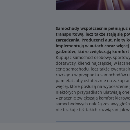
Samochody współcześnie pełnią już n
transportową, lecz także stają się p
zarządzania. Producenci aut, nie tyl
implementują w autach coraz więcej
gadżetów, które zwiększają komfort
Kupując samochód osobowy, sportowy
dostawczy, klienci najczęściej w łączn
cenę samochodu, lecz także ewentua
rozrządu w przypadku samochodów uż
pamiętać, aby ostatecznie na zakup au
więcej, które posłużą na wyposażenie
niektórych przypadkach ułatwiają on
– znacznie zwiększają komfort kierow
samochodowych należą zestawy głośno
nie brakuje też takich rozwiązań jak 