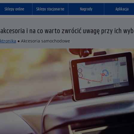
Sklepy online
Sklepy stacjonarne
Nagrody
Aplikacja
 akcesoria i na co warto zwrócić uwagę przy ich wy
ektronika
● Akcesoria samochodowe