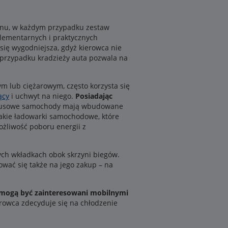
lonu, w każdym przypadku zestaw
lementarnych i praktycznych
 się wygodniejsza, gdyż kierowca nie
w przypadku kradzieży auta pozwala na
ym lub ciężarowym, często korzysta się
ący
i uchwyt na niego.
Posiadając
luksusowe samochody mają wbudowane
takie ładowarki samochodowe, które
żliwość poboru energii z
ch wkładkach obok skrzyni biegów.
wać się także na jego zakup – na
 mogą być zainteresowani mobilnymi
erowca zdecyduje się na chłodzenie