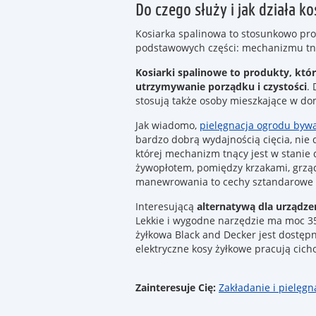
Do czego służy i jak działa k
Kosiarka spalinowa to stosunkowo pro
podstawowych części: mechanizmu tnąceg
Kosiarki spalinowe to produkty, któ
utrzymywanie porządku i czystości
.
stosują także osoby mieszkające w d
Jak wiadomo,
pielęgnacja ogrodu byw
bardzo dobrą wydajnością cięcia, nie 
której mechanizm tnący jest w stanie 
żywopłotem, pomiędzy krzakami, grzą
manewrowania to cechy sztandarowe t
Interesującą
alternatywą dla urządze
Lekkie i wygodne narzędzie ma moc 35
żyłkowa Black and Decker jest dostę
elektryczne kosy żyłkowe pracują cich
Zainteresuje Cię:
Zakładanie i pielęgn