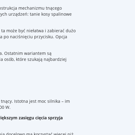
onstrukcja mechanizmu tnącego
tych urządzeń: tanie kosy spalinowe
 ta może być niełatwa i zabierać dużo
 po naciśnięciu przycisku. Opcja
a. Ostatnim wariantem są
a osób, które szukają najbardziej
ący. Istotna jest moc silnika – im
00 W.
iększym zasięgu cięcia sprzyja
nia docelowo ma korzystać więcej niż