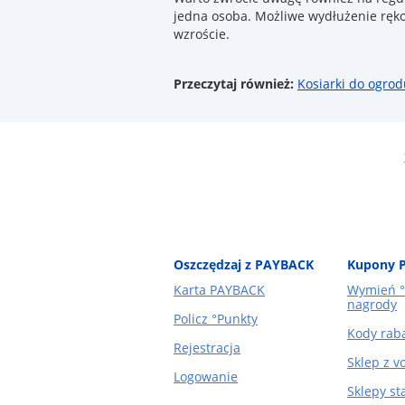
jedna osoba. Możliwe wydłużenie ręk
wzroście.
Przeczytaj również:
Kosiarki do ogrod
Oszczędzaj z PAYBACK
Kupony 
Karta PAYBACK
Wymień °
nagrody
Policz °Punkty
Kody rab
Rejestracja
Sklep z 
Logowanie
Sklepy st