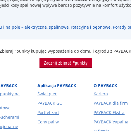
ojeści kosy spalinowej wpływa bardzo pozytywnie na komfort użyt
u i na pole – elektryczne, spalinowe, rotacyjne i bębnowe. Porady p
Zbieraj °punkty kupując wyposażenie do domu i ogrodu z PAYBAC
Zacznij zbierać °punkty
PAYBACK
Aplikacja PAYBACK
O PAYBACK
punkty na
Świat gier
Kariera
PAYBACK GO
PAYBACK dla firm
atowe
Portfel kart
PAYBACK Ekstra
voucherami
Ceny paliw
PAYBACK Україна
acjonarne