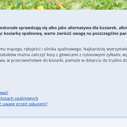
doskonale sprawdzają się albo jako alternatywa dla kosiarek, a
c kosiarkę spalinową, warto zwrócić uwagę na poszczególne par
u tnącego, rękojeści i silnika spalinowego. Najbardziej wytrzymał
produktów można zaliczyć kosy z głowicami z nylonowymi żyłkami, 
owa, w przeciwieństwie do kosiarki, pomoże w dotarciu do trudno d
nowa?
 kosach spalinowych
cić uwagę przed zakupem?