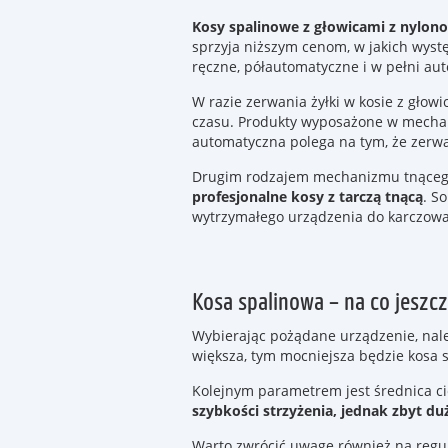
Kosy spalinowe z głowicami z nylon
sprzyja niższym cenom, w jakich wyst
ręczne, półautomatyczne i w pełni a
W razie zerwania żyłki w kosie z gło
czasu. Produkty wyposażone w mechani
automatyczna polega na tym, że zerw
Drugim rodzajem mechanizmu tnącego 
profesjonalne kosy z tarczą tnącą
. S
wytrzymałego urządzenia do karczow
Kosa spalinowa – na co jesz
Wybierając pożądane urządzenie, należ
większa, tym mocniejsza będzie kosa 
Kolejnym parametrem jest średnica ci
szybkości strzyżenia, jednak zbyt d
Warto zwrócić uwagę również na regul