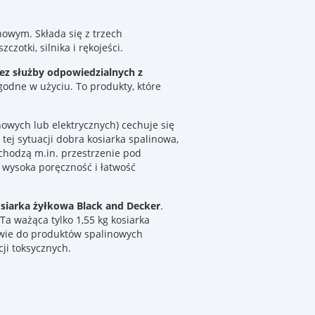
owym. Składa się z trzech
zotki, silnika i rękojeści.
zez służby odpowiedzialnych z
godne w użyciu. To produkty, które
nowych lub elektrycznych) cechuje się
tej sytuacji dobra kosiarka spalinowa,
uchodzą m.in. przestrzenie pod
wysoka poręczność i łatwość
osiarka żyłkowa Black and Decker
.
a ważąca tylko 1,55 kg kosiarka
twie do produktów spalinowych
ji toksycznych.