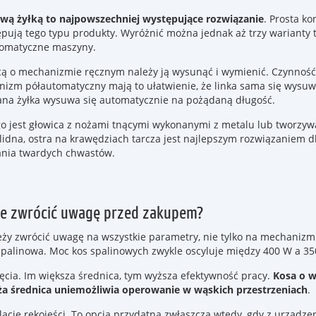
ową żyłką to najpowszechniej występujące rozwiązanie
. Prosta k
ępują tego typu produkty. Wyróżnić można jednak aż trzy warianty 
utomatyczne maszyny.
wicą o mechanizmie ręcznym należy ją wysunąć i wymienić. Czynność
zm półautomatyczny mają to ułatwienie, że linka sama się wysuwa
ana żyłka wysuwa się automatycznie na pożądaną długość.
jest głowica z nożami tnącymi wykonanymi z metalu lub tworzyw
olidna, ostra na krawędziach tarcza jest najlepszym rozwiązaniem dl
ania twardych chwastów.
cze zwrócić uwagę przed zakupem?
y zwrócić uwagę na wszystkie parametry, nie tylko na mechanizm tn
spalinowa. Moc kos spalinowych zwykle oscyluje między 400 W a 35
ęcia. Im większa średnica, tym wyższa efektywność pracy.
Kosa o w
uża średnica uniemożliwia operowanie w wąskich przestrzeniach
.
ację rękojeści. To opcja przydatna zwłaszcza wtedy, gdy z urządze