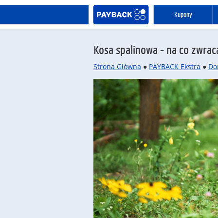
Kupony
Kosa spalinowa - na co zwra
Strona Główna
●
PAYBACK Ekstra
●
Do