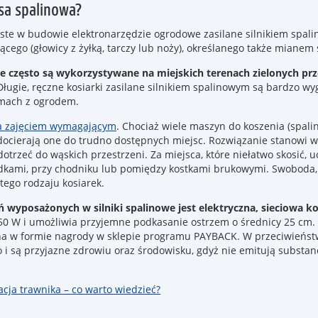
osa spalinowa?
ste w budowie elektronarzędzie ogrodowe zasilane silnikiem spalin
o (głowicy z żyłką, tarczy lub noży), określanego także mianem szc
re często są wykorzystywane na miejskich terenach zielonych pr
 Długie, ręczne kosiarki zasilane silnikiem spalinowym są bardzo wy
omach z ogrodem.
a zajęciem wymagającym
. Chociaż wiele maszyn do koszenia (spali
docierają one do trudno dostępnych miejsc. Rozwiązanie stanowi w 
dotrzeć do wąskich przestrzeni. Za miejsca, które niełatwo skosić, 
dkami, przy chodniku lub pomiędzy kostkami brukowymi. Swoboda, 
ego rodzaju kosiarek.
ń wyposażonych w silniki spalinowe jest elektryczna, sieciowa k
0 W i umożliwia przyjemne podkasanie ostrzem o średnicy 25 cm. T
pna w formie nagrody w sklepie programu PAYBACK. W przeciwieńs
o i są przyjazne zdrowiu oraz środowisku, gdyż nie emitują substanc
acja trawnika – co warto wiedzieć?