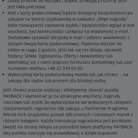
Dodaj produkt do koszyka i dopłać brakującą różnicę, jeśli
jest taka potrzeba;
Kod z karty podarunkowej będzie dostępny bezpośrednio po
zakupie na koncie użytkownika w zakładce „Moje nagrody”,
takie rozwiązanie zapewnia szybki i bezpośredni wgląd w kod
vouchera, bez konieczności czekania na wiadomość e-mail.
Dodatkowo sprawdź skrzynkę e-mail i odbierz wiadomość z
danymi twojej karty podarunkowej. Powinna dotrzeć do
ciebie w ciągu 2 godzin. Jeśli tak się nie dzieje, sprawdź
foldery: SPAM, Ogłoszenia, Oferty i Newslettery lub
skontaktuj się z nami poprzez formularz kontaktowy lub pod
numerem telefonu +48 22 339 63 00;
Wykorzystaj kartę podarunkową Homla tak, jak chcesz – na
zakupy dla siebie lub prezent dla bliskiej osoby.
Jeśli chcesz jeszcze szybciej i efektywniej zbierać punkty
PAYBACK i wymieniać je na atrakcyjne vouchery, nagrody
rzeczowe lub zniżki do wykorzystania we wskazanych sklepach
stacjonarnych, regularnie rób zakupy u Partnerów Programu.
Wśród nich znajdziesz ponad 300 znanych i cenionych marek z
różnych kategorii. Każda transakcja nagradzana jest punktami
(wejdź na stronę sklepu za pośrednictwem platformy PAYBACK,
aby punktu naliczyły się prawidłowo), a dzięki kuponom