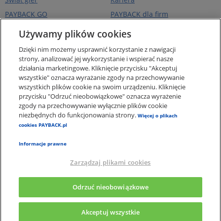
PAYBACK GO
PAYBACK dla firm
Portfel kart
PAYBACK Ekstra
Używamy plików cookies
Ceny paliw
PAYBACK Україна
Dzięki nim możemy usprawnić korzystanie z nawigacji
O firmie
strony, analizować jej wykorzystanie i wspierać nasze
działania marketingowe. Kliknięcie przycisku "Akceptuj
Pomoc i kontakt
wszystkie" oznacza wyrażanie zgody na przechowywanie
Pogotowie Punktowe -
wszystkich plików cookie na swoim urządzeniu. Kliknięcie
punkty za zakupy online
przycisku "Odrzuć nieobowiązkowe" oznacza wyrażenie
zgody na przechowywanie wyłącznie plików cookie
Regulaminy i Ochrona
Danych
niezbędnych do funkcjonowania strony.
Więcej o plikach
cookies PAYBACK.pl
Polityka plików Cookies
Informacje prawne
Zarządzaj plikami cookies
×
Aplikacja PAYBACK
Odrzuć nieobowiązkowe
Pobierz apkę, a punkty wymień na nagrody
Akceptuj wszystkie