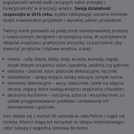
popularność wśród osób ceniących sobie estetykę i
funkcjonalność w aranżacji wnętrz.
Swoją działalność
rozpoczęła w 2015 roku
, szybko zdobywając uznanie klientów
dzięki nowatorskim projektom i wysokiej jakości produktom
Twórcy marki postawili na połączenie skandynawskiej prostoty
z nowoczesnym designem i przystępną ceną. W asortymencie
sklepów znajdziesz praktycznie wszystko, co potrzebne, aby
stworzyć przytulne i stylowe wnętrze, a więc:
meble – sofy, fotele, łóżka, stoły, krzesła, komody, regały,
dzięki którym urządzisz salon, sypialnię, jadalnię czy gabinet;
tekstylia – pościel, koce, poduszki dekoracyjne, ręczniki;
oświetlenie – lampy stojące, lampy wiszące, lampki nocne;
elementy dekoracyjne – wazy, świeczniki, ramki na zdjęcia,
obrazy, zegary, które nadają wnętrzu oryginalny charakter;
akcesoria kuchenne – naczynia, sztućce i wszystko inne, co
ułatwi przygotowywanie posiłków i serwowanie ich
domownikom i gościom.
Sieć składa się z niemal 90 salonów w całej Polsce i ciągle się
rozwija. Klienci mogą też korzystać ze sklepu internetowego i
robić zakupy z wygodną dostawą do domu.