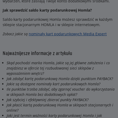
wydarzeń, które zasilają Twoje konto dodatkowymi środkami.
Jak sprawdzić saldo karty podarunkowej Homla?
Saldo karty podarunkowej Homla możesz sprawdzić w każdym
sklepie stacjonarnym HOMLA i w sklepie internetowym.
Zobacz jakie są
nominały kart podarunkowych Media Expert
Najważnijesze informacje z artykułu
Skąd pochodzi marka Homla, jakie są jej główne założenia i co
znajdziesz w ofercie tej rozbudowanej sieci sklepów z
wyposażeniem wnętrz?
Jak zdobyć kartę podarunkową Homla dzięki punktom PAYBACK?
Jakie są dostępne nominały kart podarunkowych Homla?
Ile punktów trzeba zdobyć, aby zgarnąć voucher do wykorzystania
w sklepach Homla bez dodatkowych opłat?
Jak szybciej i efektywniej zbierać punkty PAYBACK?
Jak płacić kartą podarunkową Homla w sklepach stacjonarnych i
online?
Jaki jest termin ważności karty podarunkowej Homla i jak