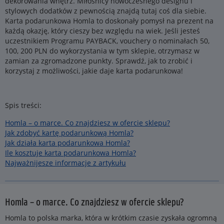
dekorowania wnętrz. Miłośnicy nowoczesnego designu i
stylowych dodatków z pewnością znajdą tutaj coś dla siebie.
Karta podarunkowa Homla to doskonały pomysł na prezent na
każdą okazję, który cieszy bez względu na wiek. Jeśli jesteś
uczestnikiem Programu PAYBACK, vouchery o nominałach 50,
100, 200 PLN do wykorzystania w tym sklepie, otrzymasz w
zamian za zgromadzone punkty. Sprawdź, jak to zrobić i
korzystaj z możliwości, jakie daje karta podarunkowa!
Spis treści:
Homla – o marce. Co znajdziesz w ofercie sklepu?
Jak zdobyć kartę podarunkową Homla?
Jak działa karta podarunkowa Homla?
Ile kosztuje karta podarunkowa Homla?
Najważnijesze informacje z artykułu
Homla – o marce. Co znajdziesz w ofercie sklepu?
Homla to polska marka, która w krótkim czasie zyskała ogromną