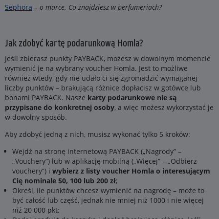
Sephora
– o marce. Co znajdziesz w perfumeriach?
Jak zdobyć kartę podarunkową Homla?
Jeśli zbierasz punkty PAYBACK, możesz w dowolnym momencie
wymienić je na wybrany voucher Homla. Jest to możliwe
również wtedy, gdy nie udało ci się zgromadzić wymaganej
liczby punktów – brakującą różnice dopłacisz w gotówce lub
bonami PAYBACK. Nasze
karty podarunkowe nie są
przypisane do konkretnej osoby
, a więc możesz wykorzystać je
w dowolny sposób.
Aby zdobyć jedną z nich, musisz wykonać tylko 5 kroków:
Wejdź na stronę internetową PAYBACK („Nagrody” –
„Vouchery”) lub w aplikację mobilną („Więcej” – „Odbierz
vouchery”) i
wybierz z listy voucher Homla o interesującym
Cię nominale 50, 100 lub 200 zł
;
Określ, ile punktów chcesz wymienić na nagrodę – może to
być całość lub część, jednak nie mniej niż 1000 i nie więcej
niż 20 000 pkt;