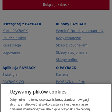
Dołącz już dziś >
Oszczędzaj z PAYBACK
Kupony PAYBACK
Karta PAYBACK
Wymień °punkty na nagrody
Policz °Punkty
Kody rabatowe
Rejestracja
Sklep z voucherami
Logowanie
Sklepy stacjonarne
Sklepy online
Aplikacja PAYBACK
O PAYBACK
Świat gier
Kariera
PAYBACK GO
PAYBACK dla firm
Portfel kart
PAYBACK Ekstra
Używamy plików cookies
Ceny paliw
PAYBACK Україна
Dzięki nim możemy usprawnić korzystanie z nawigacji
O firmie
strony, analizować jej wykorzystanie i wspierać nasze
działania marketingowe. Kliknięcie przycisku "Akceptuj
Pomoc i kontakt