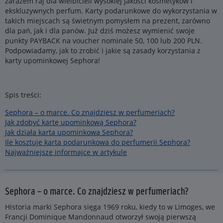
zarazem raj dla wielbicieli wysokiej jakości kosmetyków i
ekskluzywnych perfum. Karty podarunkowe do wykorzystania w
takich miejscach są świetnym pomysłem na prezent, zarówno
dla pań, jak i dla panów. Już dziś możesz wymienić swoje
punkty PAYBACK na voucher nominale 50, 100 lub 200 PLN.
Podpowiadamy, jak to zrobić i jakie są zasady korzystania z
karty upominkowej Sephora!
Spis treści:
Sephora – o marce. Co znajdziesz w perfumeriach?
Jak zdobyć kartę upominkową Sephora?
Jak działa karta upominkowa Sephora?
Ile kosztuje karta podarunkowa do perfumerii Sephora?
Najważniejsze informajce w artykule
Sephora – o marce. Co znajdziesz w perfumeriach?
Historia marki Sephora sięga 1969 roku, kiedy to w Limoges, we
Francji Dominique Mandonnaud otworzył swoją pierwszą