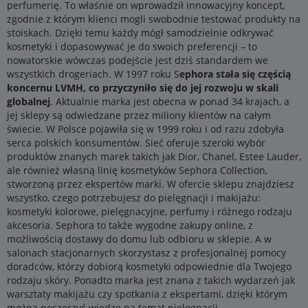
perfumerię. To właśnie on wprowadził innowacyjny koncept,
zgodnie z którym klienci mogli swobodnie testować produkty na
stoiskach. Dzięki temu każdy mógł samodzielnie odkrywać
kosmetyki i dopasowywać je do swoich preferencji – to
nowatorskie wówczas podejście jest dziś standardem we
wszystkich drogeriach. W 1997 roku S
ephora stała się częścią
koncernu LVMH, co przyczyniło się do jej rozwoju w skali
globalnej
. Aktualnie marka jest obecna w ponad 34 krajach, a
jej sklepy są odwiedzane przez miliony klientów na całym
świecie. W Polsce pojawiła się w 1999 roku i od razu zdobyła
serca polskich konsumentów. Sieć oferuje szeroki wybór
produktów znanych marek takich jak Dior, Chanel, Estee Lauder,
ale również własną linię kosmetyków Sephora Collection,
stworzoną przez ekspertów marki. W ofercie sklepu znajdziesz
wszystko, czego potrzebujesz do pielęgnacji i makijażu:
kosmetyki kolorowe, pielęgnacyjne, perfumy i różnego rodzaju
akcesoria. Sephora to także wygodne zakupy online, z
możliwością dostawy do domu lub odbioru w sklepie. A w
salonach stacjonarnych skorzystasz z profesjonalnej pomocy
doradców, którzy dobiorą kosmetyki odpowiednie dla Twojego
rodzaju skóry. Ponadto marka jest znana z takich wydarzeń jak
warsztaty makijażu czy spotkania z ekspertami, dzięki którym
można poszerzyć wiedzę na temat pielęgnacji.