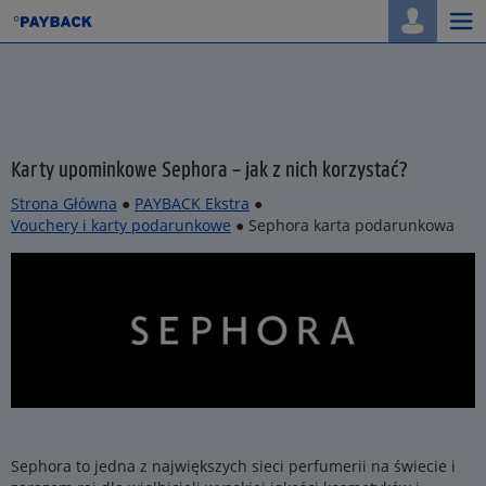
Togg
navi
Karty upominkowe Sephora – jak z nich korzystać?
Strona Główna
●
PAYBACK Ekstra
●
Vouchery i karty podarunkowe
● Sephora karta podarunkowa
Sephora to jedna z największych sieci perfumerii na świecie i