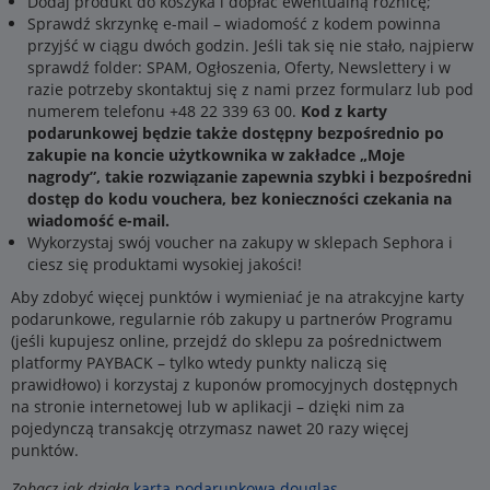
Dodaj produkt do koszyka i dopłać ewentualną różnicę;
Sprawdź skrzynkę e-mail – wiadomość z kodem powinna
przyjść w ciągu dwóch godzin. Jeśli tak się nie stało, najpierw
sprawdź folder: SPAM, Ogłoszenia, Oferty, Newslettery i w
razie potrzeby skontaktuj się z nami przez formularz lub pod
numerem telefonu +48 22 339 63 00.
Kod z karty
podarunkowej będzie także dostępny bezpośrednio po
zakupie na koncie użytkownika w zakładce „Moje
nagrody”, takie rozwiązanie zapewnia szybki i bezpośredni
dostęp do kodu vouchera, bez konieczności czekania na
wiadomość e-mail.
Wykorzystaj swój voucher na zakupy w sklepach Sephora i
ciesz się produktami wysokiej jakości!
Aby zdobyć więcej punktów i wymieniać je na atrakcyjne karty
podarunkowe, regularnie rób zakupy u partnerów Programu
(jeśli kupujesz online, przejdź do sklepu za pośrednictwem
platformy PAYBACK – tylko wtedy punkty naliczą się
prawidłowo) i korzystaj z kuponów promocyjnych dostępnych
na stronie internetowej lub w aplikacji – dzięki nim za
pojedynczą transakcję otrzymasz nawet 20 razy więcej
punktów.
Zobacz jak działa
karta podarunkowa douglas