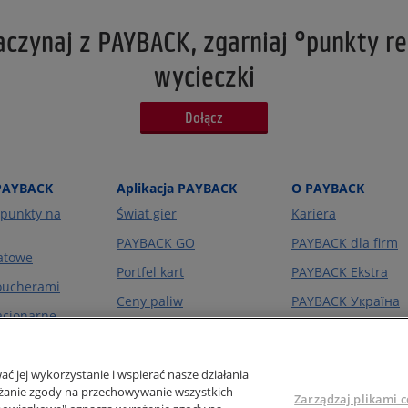
czynaj z PAYBACK, zgarniaj °punkty re
wycieczki
Dołącz
PAYBACK
Aplikacja PAYBACK
O PAYBACK
punkty na
Świat gier
Kariera
PAYBACK GO
PAYBACK dla firm
atowe
Portfel kart
PAYBACK Ekstra
voucherami
Ceny paliw
PAYBACK Україна
acjonarne
O firmie
line
ć jej wykorzystanie i wspierać nasze działania
rażanie zgody na przechowywanie wszystkich
Zarządzaj plikami c