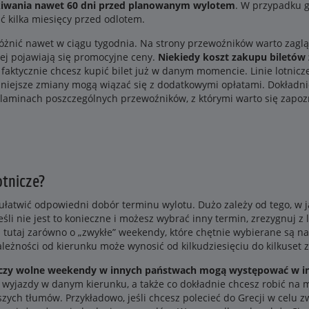
ukiwania nawet 60 dni przed planowanym wylotem
. W przypadku g
 kilka miesięcy przed odlotem.
żnić nawet w ciągu tygodnia. Na strony przewoźników warto zagląd
iej pojawiają się promocyjne ceny.
Niekiedy koszt zakupu biletów 
y faktycznie chcesz kupić bilet już w danym momencie. Linie lotnic
źniejsze zmiany mogą wiązać się z dodatkowymi opłatami. Dokładni
ulaminach poszczególnych przewoźników, z którymi warto się zapoz
otnicze?
atwić odpowiedni dobór terminu wylotu. Dużo zależy od tego, w jak
eśli nie jest to konieczne i możesz wybrać inny termin, zrezygnuj 
i tutaj zarówno o „zwykłe” weekendy, które chętnie wybierane są n
leżności od kierunku może wynosić od kilkudziesięciu do kilkuset z
a czy wolne weekendy w innych państwach mogą występować w in
a wyjazdy w danym kierunku, a także co dokładnie chcesz robić na m
szych tłumów. Przykładowo, jeśli chcesz polecieć do Grecji w celu 