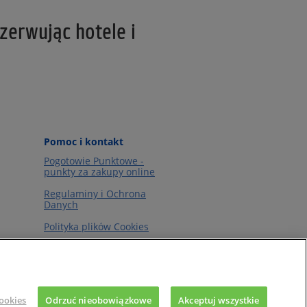
zerwując hotele i
Pomoc i kontakt
Pogotowie Punktowe -
punkty za zakupy online
Regulaminy i Ochrona
Danych
Polityka plików Cookies
ookies
Odrzuć nieobowiązkowe
Akceptuj wszystkie