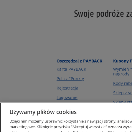
Swoje podróże za
Oszczędzaj z PAYBACK
Kupony 
Karta PAYBACK
Wymień °
nagrody
Policz °Punkty
Kody rab
Rejestracja
Sklep z 
Logowanie
Sklepy st
Używamy plików cookies
Sklepy on
Dzięki nim możemy usprawnić korzystanie z nawigacji strony, analizowa
marketingowe. Kliknięcie przycisku "Akceptuj wszystkie" oznacza wy