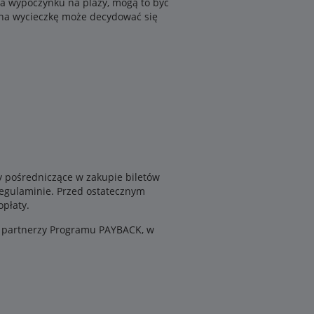
na wypoczynku na plaży, mogą to być
 na wycieczkę może decydować się
ny pośredniczące w zakupie biletów
regulaminie. Przed ostatecznym
opłaty.
to partnerzy Programu PAYBACK, w