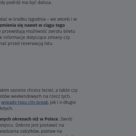
dy podróż ma być dalsza,
ać w środku tygodnia – we wtorki i w
zmienia się nawet w ciągu tego
ze przewidują możliwość zwrotu biletu
e informacje dotyczące zmiany czy
nać przed rezerwacją lotu.
im sezonie chcesz lecieć, a także czy
z lotów weekendowych na rzecz tych,
a
wypady typu city break
, jak i o długie
łotych.
nych okresach niż w Polsce
. Zwróć
iejscu. Dobrze jest postawić na
zwiedzania zabytków, postaw na