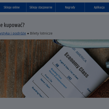
Sklepy online
Sklepy stacjonarne
Nagrody
Aplikacja
j je kupować?
ystyka i podróże
● Bilety lotnicze