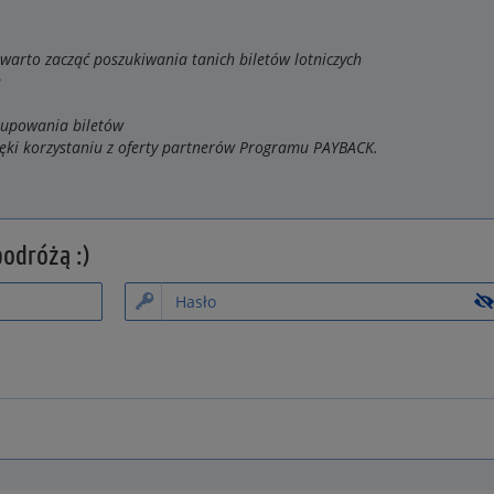
arto zacząć poszukiwania tanich biletów lotniczych
e
kupowania biletów
ięki korzystaniu z oferty partnerów Programu PAYBACK.
odróżą :)