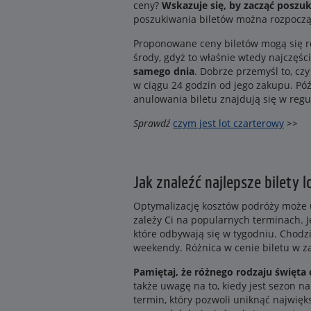
ceny?
Wskazuje się, by zacząć posz
poszukiwania biletów można rozpocząć
Proponowane ceny biletów mogą się ró
środy, gdyż to właśnie wtedy najczęśc
samego dnia
. Dobrze przemyśl to, cz
w ciągu 24 godzin od jego zakupu. Pó
anulowania biletu znajdują się w reg
Sprawdź
czym jest lot czarterowy
>>
Jak znaleźć najlepsze bilety l
Optymalizację kosztów podróży może uł
zależy Ci na popularnych terminach. J
które odbywają się w tygodniu. Chodz
weekendy. Różnica w cenie biletu w za
Pamiętaj, że różnego rodzaju święt
także uwagę na to, kiedy jest sezon n
termin, który pozwoli uniknąć najwięk