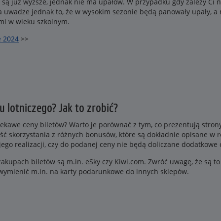
 są już wyższe, jednak nie ma upałów. W przypadku gdy zależy Ci 
a uwadze jednak to, że w wysokim sezonie będą panowały upały, a
ćmi w wieku szkolnym.
e 2024
>>
u lotniczego? Jak to zrobić?
iekawe ceny biletów? Warto je porównać z tym, co prezentują stro
ść skorzystania z różnych bonusów, które są dokładnie opisane w 
go realizacji, czy do podanej ceny nie będą doliczane dodatkowe 
akupach biletów są m.in. eSky czy Kiwi.com. Zwróć uwagę, że są 
 wymienić m.in. na karty podarunkowe do innych sklepów.