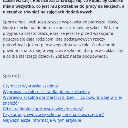
czasie wakacji. Rodzice zastanawiają się, co kupić, by dziecko
miało wszystko, co jest mu potrzebne do pracy na lekcjach, a
nierzadko również na zajęciach dodatkowych.
Sporo emocji wzbudza zawsze wyprawka do pierwszej klasy,
kiedy dziecko ma dopiero rozpocząć naukę w szkole. W takim
przypadku często okazuje się, że jeszcze przed wakacjami
nauczyciele dają rodzicom listę podstawowych rzeczy
potrzebnych już od pierwszego dnia w szkole. Co dokładnie
powinno znaleźć się w wyprawce szkolnej dla pierwszoklasisty,
a co dla starszego dziecka? Zobacz nasze podpowiedzi.
Spis treści:
Czym jest wyprawka szkolna?
Wyprawka szkolna – lista dla pierwszoklasisty
Wyprawka szkolna dla starszych dzieci – co powinno się w niej
znaleźć?
Gdzie najlepiej kupić wyprawkę do szkoły?
Czy kupując wyprawkę szkolną, można zaoszczędzić?
Najważniejsze informacje w tym artykule