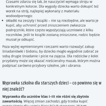
Czasami zdarza się tak, że nauczyciel wymaga stroju w
konkretnym kolorze. Dla wygody dziecka warto dokupić też
worek na strój, najlepiej wykonany z materiału
wodoodpornego;
okładki na zeszyty i książki – nie są niezbędne, ale warto je
kupić, aby uchronić przed zniszczeniem zwłaszcza
podręczniki, które często wypożyczają uczniowie z kilku
roczników. Jeśli te książki zostaną zniszczone, rodzic będzie
musiał je odkupić.
Poza wyżej wymienionymi rzeczami warto rozważyć zakup
śniadaniówki i bidonu, by dziecko mogło wygodnie zabrać ze
sobą drugie śniadanie i picie na zajęcia. Dla rodziców z kolei
przydatny może się okazać nieścieralny mazak, którym można
podpisać zarówno przybory szkolne, jak i ubrania.
Wyprawka szkolna dla starszych dzieci – co powinno się w
niej znaleźć?
Wyprawka dla uczniów klas I–III nie różni się zbytnio
zawartością
. Więcej zmian zachodzi, gdy trzeba kupić
wyposażenie dla ucznia klasy IV lub starszego. W tym