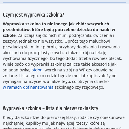
Czym jest wyprawka szkolna?
Wyprawka szkolna to nic innego jak zbiór wszystkich
przedmiotów, które będą potrzebne dziecku do nauki w
szkole
. Zaliczają się do nich m.in. podręczniki, ćwiczenia i
zeszyty. Jednak to nie wszystko. Oprócz tego maluchowi
przydadzą się m.in.: piórnik, przybory do pisania i rysowania,
akcesoria do prac plastycznych, a także strój na lekcję
wychowania fizycznego. Do tego dodać trzeba również plecak.
Wiele osób do wyprawki szkolnej zalicza takie akcesoria jak:
śniadaniówka,
bidon
, worek na strój na WF czy obuwie na
zmianę. Lista tego, co rodzić będzie musiał kupić, zależy od
wymagań nauczyciela, a także tego, co otrzyma dziecko
w ramach dofinansowania
szkolnego czy rządowego.
Wyprawka szkolna – lista dla pierwszoklasisty
Kiedy dziecko idzie do pierwszej klasy, rodzice czy opiekunowie
najchętniej kupiliby mu jak najwięcej rzeczy, które są
wykorzystywane w szkole. Ale czy to faktycznie dobry pomysł?