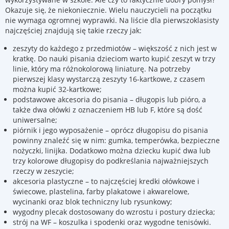
Okazuje się, że niekoniecznie. Wielu nauczycieli na początku
nie wymaga ogromnej wyprawki. Na liście dla pierwszoklasisty
najczęściej znajdują się takie rzeczy jak:
zeszyty do każdego z przedmiotów – większość z nich jest w
kratkę. Do nauki pisania dzieciom warto kupić zeszyt w trzy
linie, który ma różnokolorową liniaturę. Na potrzeby
pierwszej klasy wystarczą zeszyty 16-kartkowe, z czasem
można kupić 32-kartkowe;
podstawowe akcesoria do pisania – długopis lub pióro, a
także dwa ołówki z oznaczeniem HB lub F, które są dość
uniwersalne;
piórnik i jego wyposażenie – oprócz długopisu do pisania
powinny znaleźć się w nim: gumka, temperówka, bezpieczne
nożyczki, linijka. Dodatkowo można dziecku kupić dwa lub
trzy kolorowe długopisy do podkreślania najważniejszych
rzeczy w zeszycie;
akcesoria plastyczne – to najczęściej kredki ołówkowe i
świecowe, plastelina, farby plakatowe i akwarelowe,
wycinanki oraz blok techniczny lub rysunkowy;
wygodny plecak dostosowany do wzrostu i postury dziecka;
strój na WF – koszulka i spodenki oraz wygodne tenisówki.