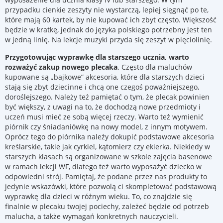
przypadku cienkie zeszyty nie wystarczą, lepiej sięgnąć po te,
które mają 60 kartek, by nie kupować ich zbyt często. Większość
będzie w kratkę, jednak do języka polskiego potrzebny jest ten
w jedną linię. Na lekcje muzyki przyda się zeszyt w pięciolinię.
Przygotowując wyprawkę dla starszego ucznia, warto
rozważyć zakup nowego plecaka
. Często dla maluchów
kupowane są „bajkowe” akcesoria, które dla starszych dzieci
stają się zbyt dziecinne i chcą one czegoś poważniejszego,
doroślejszego. Należy też pamiętać o tym, że plecak powinien
być większy, z uwagi na to, że dochodzą nowe przedmioty i
uczeń musi mieć ze sobą więcej rzeczy. Warto też wymienić
piórnik czy śniadaniówkę na nowy model, z innym motywem.
Oprócz tego do piórnika należy dokupić podstawowe akcesoria
kreślarskie, takie jak cyrkiel, kątomierz czy ekierka. Niekiedy w
starszych klasach są organizowane w szkole zajęcia basenowe
w ramach lekcji WF, dlatego też warto wyposażyć dziecko w
odpowiedni strój. Pamiętaj, że podane przez nas produkty to
jedynie wskazówki, które pozwolą ci skompletować podstawową
wyprawkę dla dzieci w różnym wieku. To, co znajdzie się
finalnie w plecaku twojej pociechy, zależeć będzie od potrzeb
malucha, a także wymagań konkretnych nauczycieli.