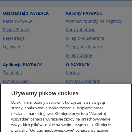
Oszczędzaj z PAYBACK
Kupony PAYBACK
Karta PAYBACK
Wymień °punkty na nagrody
Policz °Punkty
Kody rabatowe
Rejestracja
Sklep z voucherami
Logowanie
Sklepy stacjonarne
Sklepy online
Aplikacja PAYBACK
O PAYBACK
Świat gier
Kariera
PAYBACK GO
PAYBACK dla firm
Portfel kart
PAYBACK Ekstra
Używamy plików cookies
Ceny paliw
PAYBACK Україна
Dzięki nim możemy usprawnić korzystanie z nawigacji
O firmie
strony, analizować jej wykorzystanie i wspierać nasze
działania marketingowe. Kliknięcie przycisku "Akceptuj
Pomoc i kontakt
wszystkie" oznacza wyrażanie zgody na przechowywanie
Pogotowie Punktowe -
wszystkich plików cookie na swoim urządzeniu. Kliknięcie
punkty za zakupy online
przycisku "Odrzuć nieobowiązkowe" oznacza wyrażenie