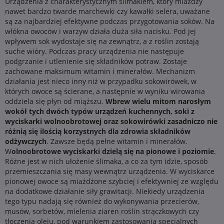
Urządzenia z charakterystycznym ślimakiem, który miażdży
nawet bardzo twarde marchewki czy kawałki selera, uważane
są za najbardziej efektywne podczas przygotowania soków. Na
włókna owoców i warzyw działa duża siła nacisku. Pod jej
wpływem sok wydostaje się na zewnątrz, a z roślin zostają
suche wióry. Podczas pracy urządzenia nie następuje
podgrzanie i utlenienie się składników potraw. Zostaje
zachowane maksimum witamin i minerałów. Mechanizm
działania jest nieco inny niż w przypadku sokowirówek, w
których owoce są ścierane, a następnie w wyniku wirowania
oddziela się płyn od miąższu.
Wbrew wielu mitom narosłym
wokół tych dwóch typów urządzeń kuchennych, soki z
wyciskarki wolnoobrotowej oraz sokowirówki zasadniczo nie
różnią się ilością korzystnych dla zdrowia składników
odżywczych
. Zawsze będą pełne witamin i minerałów.
W
olnoobrotowe wyciskarki dzielą się na pionowe i poziomie
.
Różne jest w nich ułożenie ślimaka, a co za tym idzie, sposób
przemieszczania się masy wewnątrz urządzenia. W wyciskarce
pionowej owoce są miażdżone szybciej i efektywniej ze względu
na dodatkowe działanie siły grawitacji. Niekiedy urządzenia
tego typu nadają się również do wykonywania przecierów,
musów, sorbetów, mielenia ziaren roślin strączkowych czy
tłoczenia oleju, pod warunkiem zastosowania specjalnych