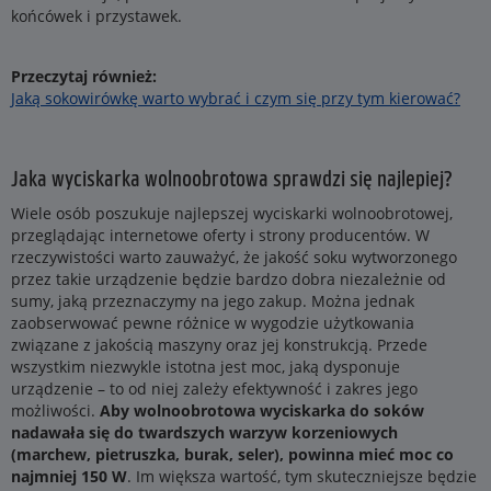
końcówek i przystawek.
Przeczytaj również:
Jaką sokowirówkę warto wybrać i czym się przy tym kierować?
Jaka wyciskarka wolnoobrotowa sprawdzi się najlepiej?
Wiele osób poszukuje najlepszej wyciskarki wolnoobrotowej,
przeglądając internetowe oferty i strony producentów. W
rzeczywistości warto zauważyć, że jakość soku wytworzonego
przez takie urządzenie będzie bardzo dobra niezależnie od
sumy, jaką przeznaczymy na jego zakup. Można jednak
zaobserwować pewne różnice w wygodzie użytkowania
związane z jakością maszyny oraz jej konstrukcją. Przede
wszystkim niezwykle istotna jest moc, jaką dysponuje
urządzenie – to od niej zależy efektywność i zakres jego
możliwości.
Aby wolnoobrotowa wyciskarka do soków
nadawała się do twardszych warzyw korzeniowych
(marchew, pietruszka, burak, seler), powinna mieć moc co
najmniej 150 W
. Im większa wartość, tym skuteczniejsze będzie