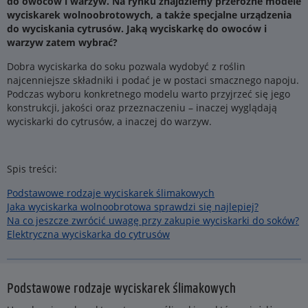
do owoców i warzyw. Na rynku znajdziemy przeróżne modele
wyciskarek wolnoobrotowych, a także specjalne urządzenia
do wyciskania cytrusów. Jaką wyciskarkę do owoców i
warzyw zatem wybrać?
Dobra wyciskarka do soku pozwala wydobyć z roślin
najcenniejsze składniki i podać je w postaci smacznego napoju.
Podczas wyboru konkretnego modelu warto przyjrzeć się jego
konstrukcji, jakości oraz przeznaczeniu – inaczej wyglądają
wyciskarki do cytrusów, a inaczej do warzyw.
Spis treści:
Podstawowe rodzaje wyciskarek ślimakowych
Jaka wyciskarka wolnoobrotowa sprawdzi się najlepiej?
Na co jeszcze zwrócić uwagę przy zakupie wyciskarki do soków?
Elektryczna wyciskarka do cytrusów
Podstawowe rodzaje wyciskarek ślimakowych