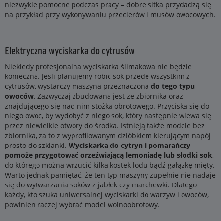
niezwykle pomocne podczas pracy – dobre sitka przydadzą się
na przykład przy wykonywaniu przecierów i musów owocowych.
Elektryczna wyciskarka do cytrusów
Niekiedy profesjonalna wyciskarka ślimakowa nie będzie
konieczna. Jeśli planujemy robić sok przede wszystkim z
cytrusów, wystarczy maszyna przeznaczona
do tego typu
owoców
. Zazwyczaj zbudowana jest ze zbiornika oraz
znajdującego się nad nim stożka obrotowego. Przyciska się do
niego owoc, by wydobyć z niego sok, który następnie wlewa się
przez niewielkie otwory do środka. Istnieją także modele bez
zbiornika, za to z wyprofilowanym dzióbkiem kierującym napój
prosto do szklanki.
Wyciskarka do cytryn i pomarańczy
pomoże przygotować orzeźwiającą lemoniadę lub słodki sok
,
do którego można wrzucić kilka kostek lodu bądź gałązkę mięty.
Warto jednak pamiętać, że ten typ maszyny zupełnie nie nadaje
się do wytwarzania soków z jabłek czy marchewki. Dlatego
każdy, kto szuka uniwersalnej wyciskarki do warzyw i owoców,
powinien raczej wybrać model wolnoobrotowy.