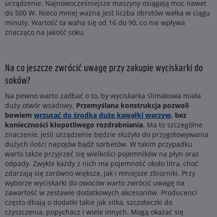
urządzenie. Najnowocześniejsze maszyny osiągają moc nawet
do 500 W. Nieco mniej ważna jest liczba obrotów wałka w ciągu
minuty. Wartość ta waha się od 16 do 90, co nie wpływa
znacząco na jakość soku.
Na co jeszcze zwrócić uwagę przy zakupie wyciskarki do
soków?
Na pewno warto zadbać o to, by wyciskarka ślimakowa miała
duży otwór wsadowy.
Przemyślana konstrukcja pozwoli
bowiem
wrzucać do środka duże kawałki warzyw
, bez
konieczności kłopotliwego rozdrabniania
. Ma to szczególne
znaczenie, jeśli urządzenie będzie służyło do przygotowywania
dużych ilości napojów bądź sorbetów. W takim przypadku
warto także przyjrzeć się wielkości pojemników na płyn oraz
odpady. Zwykle każdy z nich ma pojemność około litra, choć
zdarzają się zarówno większe, jak i mniejsze zbiorniki. Przy
wyborze wyciskarki do owoców warto zwrócić uwagę na
zawartość w zestawie dodatkowych akcesoriów. Producenci
często dbają o dodatki takie jak sitka, szczoteczki do
czyszczenia, popychacz i wiele innych. Mogą okazać się