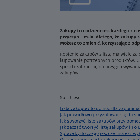
Zakupy to codzienność każdego z nas.
przyczyn – m.in. dlatego, że zakupy
Możesz to zmienić, korzystając z od
Robienie zakupów z listą ma wiele zal
kupowanie potrzebnych produktów. Cie
sposób zabrać się do przygotowywania
zakupów
Spis treści:
Lista zakupów to pomoc dla zapomina
Jak prawidłowo przygotować się do sp
Jak stworzyć listę zakupów przy pomo
Jak zacząć tworzyć listę zakupów i To
Sprawdź, do czego jeszcze możesz wyk
Oszczędzanie z listą zakupów – propoz