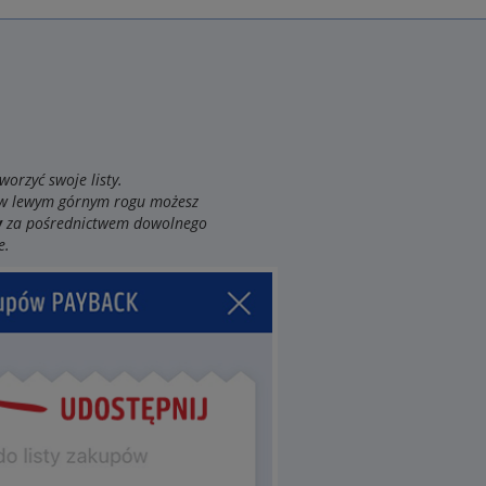
tworzyć swoje listy.
 w lewym górnym rogu możesz
w
za pośrednictwem dowolnego
e.