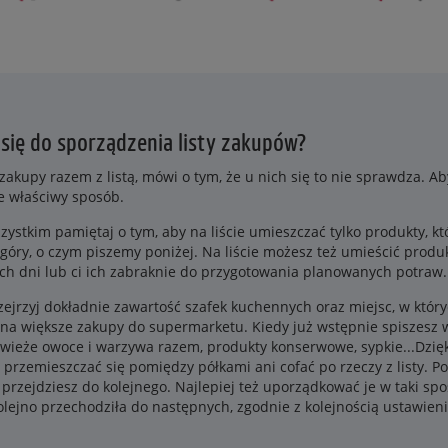
się do sporządzenia listy zakupów?
zakupy razem z listą, mówi o tym, że u nich się to nie sprawdza. Aby
 właściwy sposób.
zystkim pamiętaj o tym, aby na liście umieszczać tylko produkty, kt
 góry, o czym piszemy poniżej. Na liście możesz też umieścić produ
zych dni lub ci ich zabraknie do przygotowania planowanych potraw.
rzejrzyj dokładnie zawartość szafek kuchennych oraz miejsc, w któ
ę na większe zakupy do supermarketu. Kiedy już wstępnie spiszesz 
świeże owoce i warzywa razem, produkty konserwowe, sypkie...Dzięk
 przemieszczać się pomiędzy półkami ani cofać po rzeczy z listy. P
przejdziesz do kolejnego. Najlepiej też uporządkować je w taki spos
 kolejno przechodziła do następnych, zgodnie z kolejnością ustawieni