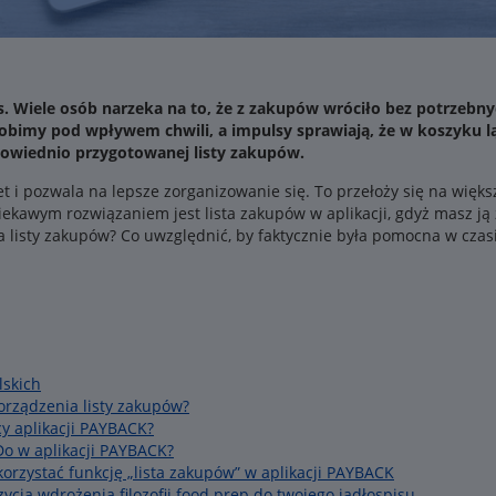
 Wiele osób narzeka na to, że z zakupów wróciło bez potrzebnych
 robimy pod wpływem chwili, a impulsy sprawiają, że w koszyku 
powiednio przygotowanej listy zakupów.
et i pozwala na lepsze zorganizowanie się. To przełoży się na więks
kawym rozwiązaniem jest lista zakupów w aplikacji, gdyż masz ją z
 listy zakupów? Co uwzględnić, by faktycznie była pomocna w czas
lskich
orządzenia listy zakupów?
cy aplikacji PAYBACK?
-Do w aplikacji PAYBACK?
orzystać funkcję „lista zakupów” w aplikacji PAYBACK
ycja wdrożenia filozofii food prep do twojego jadłospisu