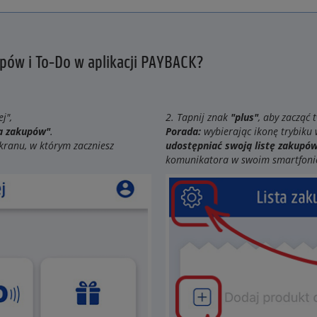
upów i To-Do w aplikacji PAYBACK?
j",
2. Tapnij znak
"plus"
, aby zacząć 
ta zakupów"
.
Porada:
wybierając ikonę trybiku
kranu, w którym zaczniesz
udostępniać swoją listę zakupó
komunikatora w swoim smartfoni