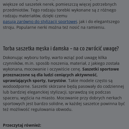
większe od saszetek nerek, pomieszczą więcej potrzebnych
przedmiotów. Tego rodzaju torebki wykonane są z różnego
rodzaju materiałów, dzięki czemu
pasują zarówno do stylizacji sportowej
, jak i do elegantszego
stroju. Popularne nerki można też nosić na ramieniu.
Torba saszetka męska i damska – na co zwrócić uwagę?
Dokonując wyboru torby, warto wziąć pod uwagę kilka
czynników, m.in. sposób noszenia, materiał, z jakiego została
wykonana, mocowanie i oczywiście cenę.
Saszetki sportowe
przeznaczone są dla ludzi ceniących aktywność,
uprawiających sporty, turystów
. Takie modele często są
wodoodporne. Saszetki skórzane będą pasowały do codziennej
lub bardziej eleganckiej stylizacji, sprawdzą się podczas
spaceru, wyjścia na miasto. Mocowanie przy dobrych nerkach
sportowych jest bardzo solidne, w każdej saszetce powinna być
też możliwość regulowania obwodu.
Przeczytaj również: