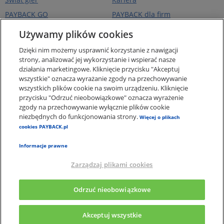
PAYBACK GO
PAYBACK dla firm
Portfel kart
PAYBACK Ekstra
Używamy plików cookies
Ceny paliw
PAYBACK Україна
Dzięki nim możemy usprawnić korzystanie z nawigacji
O firmie
strony, analizować jej wykorzystanie i wspierać nasze
działania marketingowe. Kliknięcie przycisku "Akceptuj
Pomoc i kontakt
wszystkie" oznacza wyrażanie zgody na przechowywanie
Pogotowie Punktowe -
wszystkich plików cookie na swoim urządzeniu. Kliknięcie
punkty za zakupy online
przycisku "Odrzuć nieobowiązkowe" oznacza wyrażenie
zgody na przechowywanie wyłącznie plików cookie
Regulaminy i Ochrona
Danych
niezbędnych do funkcjonowania strony.
Więcej o plikach
cookies PAYBACK.pl
Polityka plików Cookies
Informacje prawne
Zarządzaj plikami cookies
×
Aplikacja PAYBACK
Odrzuć nieobowiązkowe
Pobierz apkę, a punkty wymień na nagrody
Akceptuj wszystkie