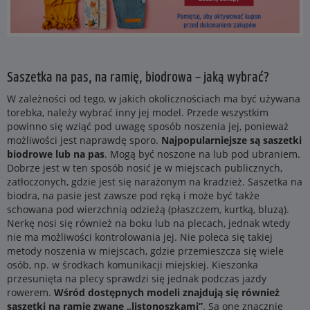
Saszetka na pas, na ramię, biodrowa – jaką wybrać?
W zależności od tego, w jakich okolicznościach ma być używana
torebka, należy wybrać inny jej model. Przede wszystkim
powinno się wziąć pod uwagę sposób noszenia jej, ponieważ
możliwości jest naprawdę sporo.
Najpopularniejsze są saszetki
biodrowe lub na pas
. Mogą być noszone na lub pod ubraniem.
Dobrze jest w ten sposób nosić je w miejscach publicznych,
zatłoczonych, gdzie jest się narażonym na kradzież. Saszetka na
biodra, na pasie jest zawsze pod ręką i może być także
schowana pod wierzchnią odzieżą (płaszczem, kurtką, bluzą).
Nerkę nosi się również na boku lub na plecach, jednak wtedy
nie ma możliwości kontrolowania jej. Nie poleca się takiej
metody noszenia w miejscach, gdzie przemieszcza się wiele
osób, np. w środkach komunikacji miejskiej. Kieszonka
przesunięta na plecy sprawdzi się jednak podczas jazdy
rowerem.
Wśród dostępnych modeli znajdują się również
saszetki na ramię zwane „listonoszkami”
. Są one znacznie