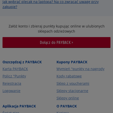
Jak wybrać plecak na laptopa? Na co zwracać uwagę przy
zakupie?
Załóż konto i zbieraj punkty kupując online w ulubionych
sklepach odzieżowych
Dołącz do PAYBACK >
Oszczędzaj z PAYBACK
Kupony PAYBACK
Karta PAYBACK
Wymień °punkty na nagrody
Policz °Punkty
Kody rabatowe
Rejestracja
Sklep z voucherami
Logowanie
Sklepy stacjonarne
Sklepy online
Aplikacja PAYBACK
O PAYBACK
Świat gier
Kariera