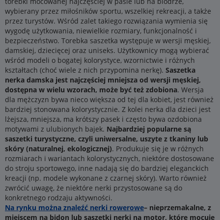
torebki mocowanej najczęściej w pasie lub na biodrze,
wybierany przez miłośników sportu, wszelkiej rekreacji, a także
przez turystów. Wśród zalet takiego rozwiązania wymienia się
wygodę użytkowania, niewielkie rozmiary, funkcjonalność i
bezpieczeństwo. Torebka saszetka występuje w wersji męskiej,
damskiej, dziecięcej oraz uniseks. Użytkownicy mogą wybierać
wśród modeli o bogatej kolorystyce, wzornictwie i różnych
kształtach (choć wiele z nich przypomina nerkę).
Saszetka
nerka damska jest najczęściej mniejsza od wersji męskiej,
dostępna w wielu wzorach, może być też zdobiona
. Wersja
dla mężczyzn bywa nieco większa od tej dla kobiet, jest również
bardziej stonowana kolorystycznie. Z kolei nerka dla dzieci jest
lżejsza, mniejsza, ma krótszy pasek i często bywa ozdobiona
motywami z ulubionych bajek.
Najbardziej popularne są
saszetki turystyczne, czyli uniwersalne, uszyte z tkaniny lub
skóry (naturalnej, ekologicznej)
. Produkuje się je w różnych
rozmiarach i wariantach kolorystycznych, niektóre dostosowane
do stroju sportowego, inne nadają się do bardziej eleganckich
kreacji (np. modele wykonane z czarnej skóry). Warto również
zwrócić uwagę, że niektóre nerki przystosowane są do
konkretnego rodzaju aktywności.
Na rynku można znaleźć nerki rowerowe
– nieprzemakalne, z
miejscem na bidon lub saszetki nerki na motor, które mocuje