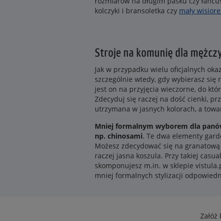
rozmiarów na długim pasku czy łańcuszk
kolczyki i bransoletka czy
mały wisiore
Stroje na komunię dla mężcz
Jak w przypadku wielu oficjalnych oka
szczególnie wtedy, gdy wybierasz się 
jest on na przyjęcia wieczorne, do k
Zdecyduj się raczej na dość cienki, p
utrzymana w jasnych kolorach, a towa
Mniej formalnym wyborem dla panów 
np. chinosami
. Te dwa elementy gar
Możesz zdecydować się na granatową m
raczej jasna koszula. Przy takiej casua
skomponujesz m.in. w sklepie vistula.
mniej formalnych stylizacji odpowied
Załóż 