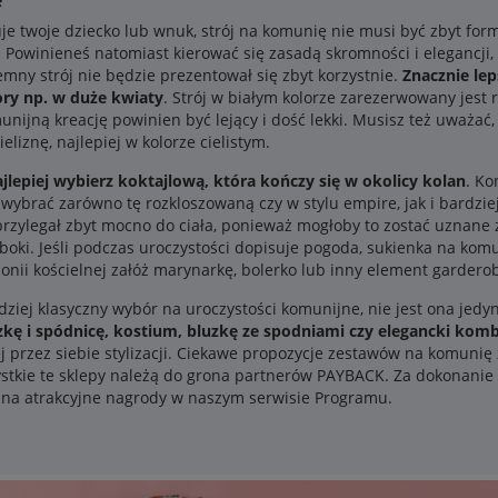
je twoje dziecko lub wnuk, strój na komunię nie musi być zbyt for
. Powinieneś natomiast kierować się zasadą skromności i elegancji
mny strój nie będzie prezentował się zbyt korzystnie.
Znacznie le
ory np. w duże kwiaty
. Strój w białym kolorze zarezerwowany jest 
ijną kreację powinien być lejący i dość lekki. Musisz też uważać, 
liznę, najlepiej w kolorze cielistym.
ajlepiej wybierz koktajlową, która kończy się w okolicy kolan
. Ko
 wybrać zarówno tę rozkloszowaną czy w stylu empire, jak i bardz
e przylegał zbyt mocno do ciała, ponieważ mogłoby to zostać uznan
ęboki. Jeśli podczas uroczystości dopisuje pogoda, sukienka na kom
nii kościelnej załóż marynarkę, bolerko lub inny element garderoby,
rdziej klasyczny wybór na uroczystości komunijne, nie jest ona je
zkę i spódnicę, kostium, bluzkę ze spodniami czy elegancki kom
ej przez siebie stylizacji. Ciekawe propozycje zestawów na komunię 
ystkie te sklepy należą do grona partnerów PAYBACK. Za dokonani
 na atrakcyjne nagrody w naszym serwisie Programu.