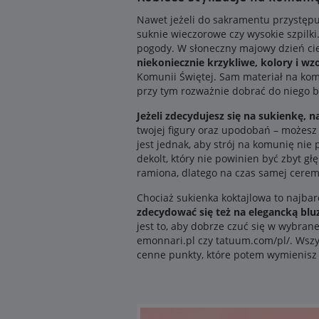
Nawet jeżeli do sakramentu przystępu
suknie wieczorowe czy wysokie szpilki
pogody. W słoneczny majowy dzień cie
niekoniecznie krzykliwe, kolory i wz
Komunii Świętej. Sam materiał na komun
przy tym rozważnie dobrać do niego bie
Jeżeli zdecydujesz się na sukienkę, n
twojej figury oraz upodobań – możesz
jest jednak, aby strój na komunię ni
dekolt, który nie powinien być zbyt gł
ramiona, dlatego na czas samej ceremo
Chociaż sukienka koktajlowa to najba
zdecydować się też na elegancką blu
jest to, aby dobrze czuć się w wybran
emonnari.pl czy tatuum.com/pl/. Wsz
cenne punkty, które potem wymienisz