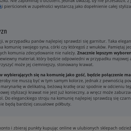
u. Nie zapominaj o biżuterii, jednak uważaj, by nie przesadzić z je
k
i pierścionek w zupełności wystarczą jako dopełnienie całej stylizac
yzn
zji, w przypadku panów najlepiej sprawdzi się garnitur. Taka elega
na komunię swojego syna, córki czy któregoś z wnuków. Pamiętaj j
tórych komunia zdecydowanie nie należy.
Znacznie lepszym wyborem 
rzewiewny materiał, który będzie odpowiedni w przypadku majowej 
rzyszyć może jej ciemniejszy, stonowany krawat.
wybierających się na komunię jako gość, będzie połączenie ma
deroby nie muszą być w tym samym kolorze, jednak z pewnością p
arynarkę w delikatną, beżową kratkę oraz spodnie w odcieniu teg
lowej stylizacji krawat nie jest już konieczny, a wręcz może zaburza
pl. Do eleganckiego stroju na komunię najlepiej sprawdzą się czarn
nie będą bardziej casualowe półbuty.
konto i zbieraj punkty kupując online w ulubionych sklepach odzi