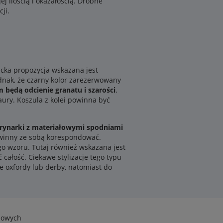
j ilością i okazałością. Drobne
ji.
ncka propozycja wskazana jest
ednak, że czarny kolor zarezerwowany
będą odcienie granatu i szarości
.
aury. Koszula z kolei powinna być
rynarki z materiałowymi spodniami
owinny ze sobą korespondować.
o wzoru. Tutaj również wskazana jest
ć całość. Ciekawe stylizacje tego typu
e oxfordy lub derby, natomiast do
eżowych