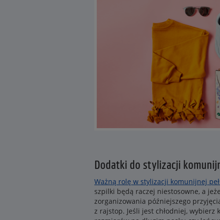
Dodatki do stylizacji komunij
Ważną rolę w stylizacji komunijnej pe
szpilki będą raczej niestosowne, a je
zorganizowania późniejszego przyjęcia
z rajstop. Jeśli jest chłodniej, wybier