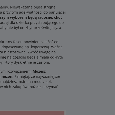
malny. Niewskazane będą strojne
, a przy tym adekwatności do panującej
pszym wyborem będą radosne, choć
raczej dla dziecka przystępującego do
aby nie był on zbyt prześwitujący, a
nkretny fason powinien zależeć od
iej dopasowaną np. kopertową. Ważne
e za niestosowne. Zwróć uwagę na
unię najczęściej będzie miała odkryte
 który dyskretnie je zasłoni.
dynym rozwiązaniem.
Możesz
binezon
. Pamiętaj, że najważniejsze
znajdziesz m.in. na modivo.pl,
e w nich zakupów możesz otrzymać