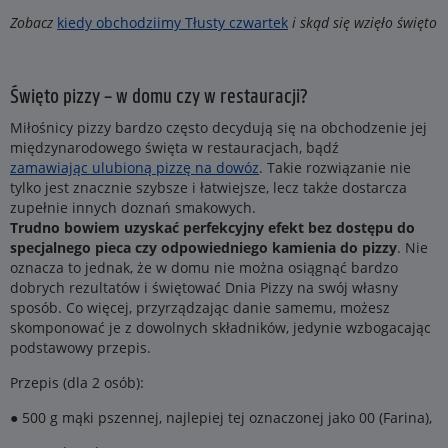
Zobacz
kiedy obchodziimy Tłusty czwartek
i skąd się wzięło święto
Święto pizzy – w domu czy w restauracji?
Miłośnicy pizzy bardzo często decydują się na obchodzenie jej
międzynarodowego święta w restauracjach, bądź
zamawiając ulubioną pizzę na dowóz
. Takie rozwiązanie nie
tylko jest znacznie szybsze i łatwiejsze, lecz także dostarcza
zupełnie innych doznań smakowych.
Trudno bowiem uzyskać perfekcyjny efekt bez dostępu do
specjalnego pieca czy odpowiedniego kamienia do pizzy
. Nie
oznacza to jednak, że w domu nie można osiągnąć bardzo
dobrych rezultatów i świętować Dnia Pizzy na swój własny
sposób. Co więcej, przyrządzając danie samemu, możesz
skomponować je z dowolnych składników, jedynie wzbogacając
podstawowy przepis.
Przepis (dla 2 osób):
● 500 g mąki pszennej, najlepiej tej oznaczonej jako 00 (Farina),