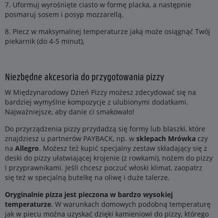
7. Uformuj wyrośnięte ciasto w formę placka, a następnie
posmaruj sosem i posyp mozzarellą.
8. Piecz w maksymalnej temperaturze jaką może osiągnąć Twój
piekarnik (do 4-5 minut),
Niezbędne akcesoria do przygotowania pizzy
W Międzynarodowy Dzień Pizzy możesz zdecydować się na
bardziej wymyślne kompozycje z ulubionymi dodatkami.
Najważniejsze, aby danie ci smakowało!
Do przyrządzenia pizzy przydadzą się formy lub blaszki, które
znajdziesz u partnerów PAYBACK, np. w
sklepach Mrówka
czy
na
Allegro
. Możesz też kupić specjalny zestaw składający się z
deski do pizzy ułatwiającej krojenie (z rowkami), nożem do pizzy
i przyprawnikami. Jeśli chcesz poczuć włoski klimat, zaopatrz
się też w specjalną butelkę na oliwę i duże talerze.
Oryginalnie pizza jest pieczona w bardzo wysokiej
temperaturze
. W warunkach domowych podobną temperaturę
jak w piecu można uzyskać dzięki kamieniowi do pizzy, którego