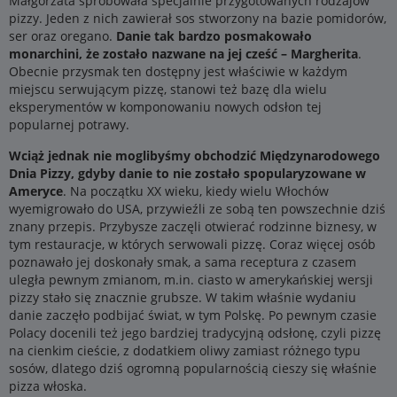
Małgorzata spróbowała specjalnie przygotowanych rodzajów
pizzy. Jeden z nich zawierał sos stworzony na bazie pomidorów,
ser oraz oregano.
Danie tak bardzo posmakowało
monarchini, że zostało nazwane na jej cześć – Margherita
.
Obecnie przysmak ten dostępny jest właściwie w każdym
miejscu serwującym pizzę, stanowi też bazę dla wielu
eksperymentów w komponowaniu nowych odsłon tej
popularnej potrawy.
Wciąż jednak nie moglibyśmy obchodzić Międzynarodowego
Dnia Pizzy, gdyby danie to nie zostało spopularyzowane w
Ameryce
. Na początku XX wieku, kiedy wielu Włochów
wyemigrowało do USA, przywieźli ze sobą ten powszechnie dziś
znany przepis. Przybysze zaczęli otwierać rodzinne biznesy, w
tym restauracje, w których serwowali pizzę. Coraz więcej osób
poznawało jej doskonały smak, a sama receptura z czasem
uległa pewnym zmianom, m.in. ciasto w amerykańskiej wersji
pizzy stało się znacznie grubsze. W takim właśnie wydaniu
danie zaczęło podbijać świat, w tym Polskę. Po pewnym czasie
Polacy docenili też jego bardziej tradycyjną odsłonę, czyli pizzę
na cienkim cieście, z dodatkiem oliwy zamiast różnego typu
sosów, dlatego dziś ogromną popularnością cieszy się właśnie
pizza włoska.