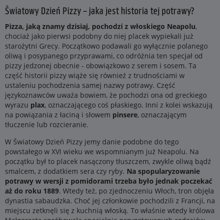
Światowy Dzień Pizzy – jaka jest historia tej potrawy?
Pizza, jaką znamy dzisiaj, pochodzi z włoskiego Neapolu
,
chociaż jako pierwsi podobny do niej placek wypiekali już
starożytni Grecy. Początkowo podawali go wyłącznie polanego
oliwą i posypanego przyprawami, co odróżnia ten specjał od
pizzy jedzonej obecnie - obowiązkowo z serem i sosem. Ta
część historii pizzy wiąże się również z trudnościami w
ustaleniu pochodzenia samej nazwy potrawy. Część
językoznawców uważa bowiem, że pochodzi ona od greckiego
wyrazu
plax
, oznaczającego coś płaskiego. Inni z kolei wskazują
na powiązania z łaciną i słowem
pinsere
, oznaczającym
tłuczenie lub rozcieranie.
W Światowy Dzień Pizzy jemy danie podobne do tego
powstałego w XVI wieku we wspomnianym już Neapolu. Na
początku był to placek nasączony tłuszczem, zwykle oliwą bądź
smalcem, z dodatkiem sera czy ryby.
Na spopularyzowanie
potrawy w wersji z pomidorami trzeba było jednak poczekać
aż do roku 1889
. Wtedy też, po zjednoczeniu Włoch, tron objęła
dynastia sabaudzka. Choć jej członkowie pochodzili z Francji, na
miejscu zetknęli się z kuchnią włoską. To właśnie wtedy królowa