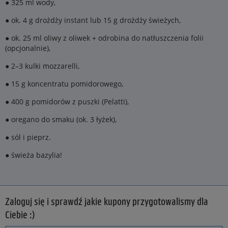
● 325 ml wody,
● ok. 4 g drożdży instant lub 15 g drożdży świeżych,
● ok. 25 ml oliwy z oliwek + odrobina do natłuszczenia folii
(opcjonalnie),
● 2–3 kulki mozzarelli,
● 15 g koncentratu pomidorowego,
● 400 g pomidorów z puszki (Pelatti),
● oregano do smaku (ok. 3 łyżek),
● sól i pieprz.
● świeża bazylia!
Zaloguj się i sprawdź jakie kupony przygotowalismy dla
Ciebie :)