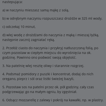
nastepująca:
a) w naczyniu mieszasz samą mąkę z solą,
b) w odrębnym naczyniu rozpuszczasz drożdże w 325 ml wody,
c) odczekaj 10 minut,
d) wlej wodę z drożdżami do naczynia z mąką i mieszaj łyżką,
następnie zacznij zagniatać ręką,
2. Przełóż ciasto do naczynia i przykryj natłuszczoną folią, po
czym pozostaw w ciepłym miejscu do wyrośnięcia na ok.
godzinę. Powinno ono podwoić swoją objętość.
3. Na patelnię wlej resztę oliwy i starannie rozgrzej.
4. Podsmaż pomidory z puszki i koncentrat, dodaj do nich
oregano, pieprz i sól oraz listki świeżej bazyli,
5. Pozostaw sos na patelni przez ok. pół godziny, cały czas
podgrzewając go na małym ogniu, by zgęstniał.
6. Odsącz mozzarellę z zalewy i pokrój na kawałki, np. w plastry.