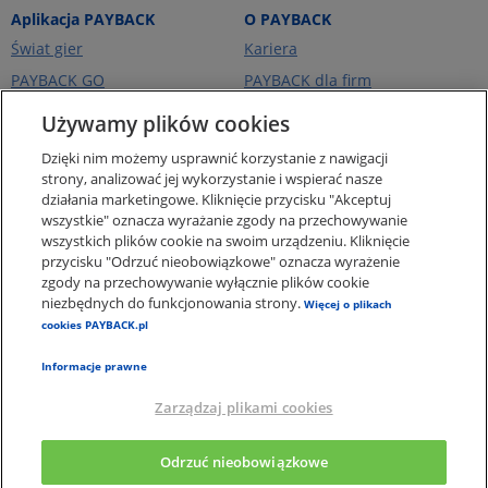
Aplikacja PAYBACK
O PAYBACK
Świat gier
Kariera
PAYBACK GO
PAYBACK dla firm
Portfel kart
PAYBACK Ekstra
Używamy plików cookies
Ceny paliw
PAYBACK Україна
Dzięki nim możemy usprawnić korzystanie z nawigacji
O firmie
strony, analizować jej wykorzystanie i wspierać nasze
działania marketingowe. Kliknięcie przycisku "Akceptuj
Pomoc i kontakt
wszystkie" oznacza wyrażanie zgody na przechowywanie
Pogotowie Punktowe -
wszystkich plików cookie na swoim urządzeniu. Kliknięcie
punkty za zakupy online
przycisku "Odrzuć nieobowiązkowe" oznacza wyrażenie
zgody na przechowywanie wyłącznie plików cookie
Regulaminy i Ochrona
Danych
niezbędnych do funkcjonowania strony.
Więcej o plikach
cookies PAYBACK.pl
Polityka plików Cookies
Informacje prawne
Zarządzaj plikami cookies
×
Aplikacja PAYBACK
Odrzuć nieobowiązkowe
Pobierz apkę, a punkty wymień na nagrody