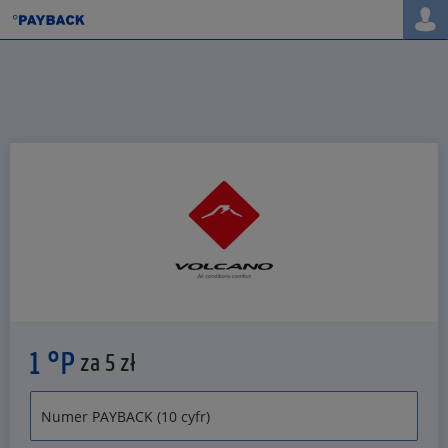
1 °P
za 5 zł