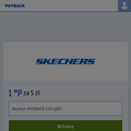
1 °P
za 5 zł