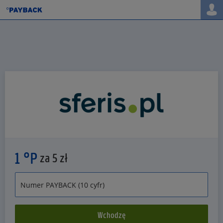
1 °P
za 5 zł