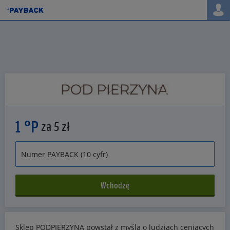
1 °P
za 5 zł