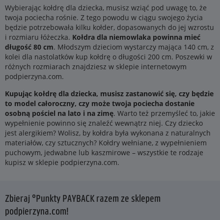
Wybierając kołdrę dla dziecka, musisz wziąć pod uwagę to, że
twoja pociecha rośnie. Z tego powodu w ciągu swojego życia
będzie potrzebowała kilku kołder, dopasowanych do jej wzrostu
i rozmiaru łóżeczka.
Kołdra dla niemowlaka powinna mieć
długość 80 cm
. Młodszym dzieciom wystarczy mająca 140 cm, z
kolei dla nastolatków kup kołdrę o długości 200 cm. Poszewki w
różnych rozmiarach znajdziesz w sklepie internetowym
podpierzyna.com.
Kupując kołdrę dla dziecka, musisz zastanowić się, czy będzie
to model całoroczny, czy może twoja pociecha dostanie
osobną pościel na lato i na zimę
. Warto też przemyśleć to, jakie
wypełnienie powinno się znaleźć wewnątrz niej. Czy dziecko
jest alergikiem? Wolisz, by kołdra była wykonana z naturalnych
materiałów, czy sztucznych? Kołdry wełniane, z wypełnieniem
puchowym, jedwabne lub kaszmirowe – wszystkie te rodzaje
kupisz w sklepie podpierzyna.com.
Zbieraj °Punkty PAYBACK razem ze sklepem
podpierzyna.com!