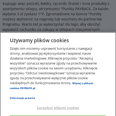
Kupując więc pościel, kołdry, ręczniki, firanki i inne produkty z
asortymentu sklepu, otrzymujesz °Punkty PAYBACK. Za każde
wydane 3 zł zyskasz 1°P. Zgromadzone na koncie °Punkty
możesz wymienić na nagrody lub vouchery do partnerów
Programu. Warto też je wykorzystać do tego, aby obniżyć
wysokość rachunku za zakupy w sklepach stacjonarnych
będących partnerami PAYBACK. Jeśli jeszcze nie jesteś w
Używamy plików cookies
Programie, zarejestruj się już teraz i zacznij zbierać °Punkty.
Zanim jednak zrobisz zakupy na stronie podpierzyna.com,
Dzięki nim możemy usprawnić korzystanie z nawigacji
sprawdź w aplikacji lub na stronie PAYBACK, czy są dostępne
strony, analizować jej wykorzystanie i wspierać nasze
kupony do tego partnera. Dzięki nim zdobędziesz dodatkowe
działania marketingowe. Kliknięcie przycisku "Akceptuj
°Punkty. Aktywuj je, a następnie kliknij przycisk „do sklepu”,
wszystkie" oznacza wyrażanie zgody na przechowywanie
zrób zakupy, a twoje saldo punktowe się powiększy.
wszystkich plików cookie na swoim urządzeniu. Kliknięcie
przycisku "Odrzuć nieobowiązkowe" oznacza wyrażenie
zgody na przechowywanie wyłącznie plików cookie
niezbędnych do funkcjonowania strony.
Więcej o plikach
cookies PAYBACK.pl
Informacje prawne
Zarządzaj plikami cookies
×