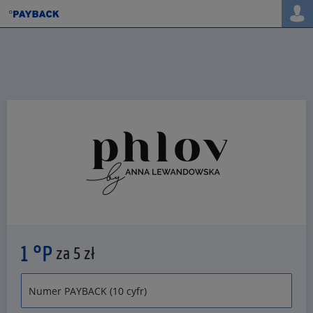
1 °P
za 5 zł