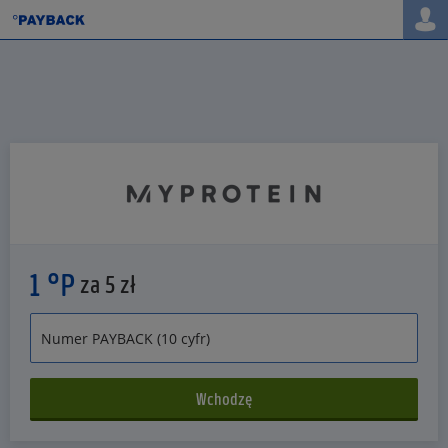
1 °P
za 5 zł