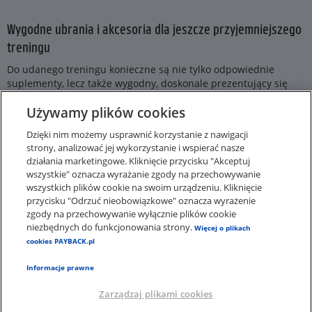
Wygodne ubrania i akcesoria dla jeszcze przyjemniejszego
treningu
Do udanego treningu konieczne są nie tylko odpowiednie
suplementy, lecz także wygodny, doskonale prezentujący się
strój. Idąc na siłownię, z pewnością warto wybrać jak
Używamy plików cookies
najwygodniejsze rzeczy, nie oznacza to jednak, że trzeba
rezygnować z niepowtarzalnego stylu. Z takiego właśnie
Dzięki nim możemy usprawnić korzystanie z nawigacji
założenia wychodzi myprotein.pl, oferując ubrania sportowe
strony, analizować jej wykorzystanie i wspierać nasze
własnej marki. Wykonane z najlepszych materiałów i z
działania marketingowe. Kliknięcie przycisku "Akceptuj
największą dbałością o szczegóły z pewnością sprawią, że
wszystkie" oznacza wyrażanie zgody na przechowywanie
ćwiczenia będą znacznie przyjemniejsze.
wszystkich plików cookie na swoim urządzeniu. Kliknięcie
przycisku "Odrzuć nieobowiązkowe" oznacza wyrażenie
zgody na przechowywanie wyłącznie plików cookie
niezbędnych do funkcjonowania strony.
Więcej o plikach
cookies PAYBACK.pl
Informacje prawne
Zarządzaj plikami cookies