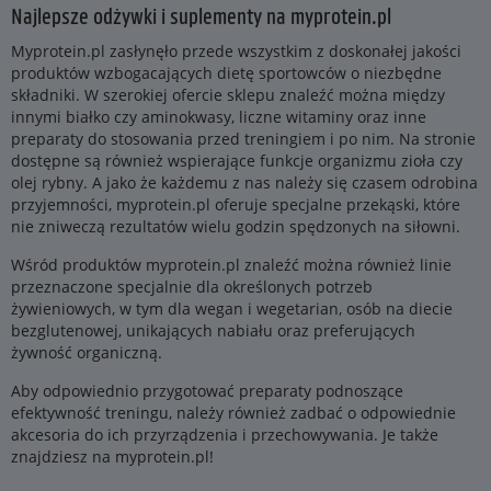
Najlepsze odżywki i suplementy na myprotein.pl
Myprotein.pl zasłynęło przede wszystkim z doskonałej jakości
produktów wzbogacających dietę sportowców o niezbędne
składniki. W szerokiej ofercie sklepu znaleźć można między
innymi białko czy aminokwasy, liczne witaminy oraz inne
preparaty do stosowania przed treningiem i po nim. Na stronie
dostępne są również wspierające funkcje organizmu zioła czy
olej rybny. A jako że każdemu z nas należy się czasem odrobina
przyjemności, myprotein.pl oferuje specjalne przekąski, które
nie zniweczą rezultatów wielu godzin spędzonych na siłowni.
Wśród produktów myprotein.pl znaleźć można również linie
przeznaczone specjalnie dla określonych potrzeb
żywieniowych, w tym dla wegan i wegetarian, osób na diecie
bezglutenowej, unikających nabiału oraz preferujących
żywność organiczną.
Aby odpowiednio przygotować preparaty podnoszące
efektywność treningu, należy również zadbać o odpowiednie
akcesoria do ich przyrządzenia i przechowywania. Je także
znajdziesz na myprotein.pl!