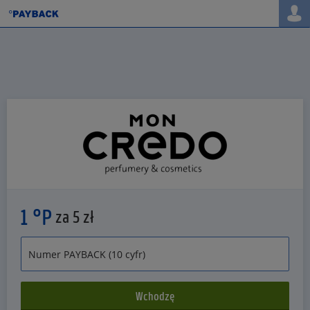
1 °P
za 5 zł