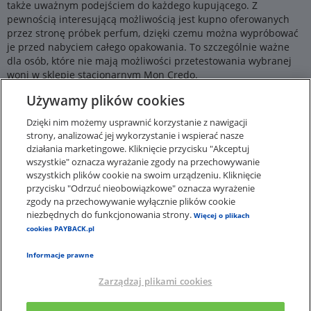
także uważnym podejściem do każdego kupującego. Z
pewnością interesującą możliwością jest kupno oferowanych
przez stronę próbek perfum, dzięki czemu można wypróbować
je przed nabyciem całego opakowania. To szczególnie ważne
dla osób, które nie mają możliwości przetestowania wybranej
woni w sklepie stacjonarnym Mon Credo.
Używamy plików cookies
Stałym klientom strona moncredo.pl oferuje również możliwość
założenia karty VIP, która upoważnia do licznych zniżek na
Dzięki nim możemy usprawnić korzystanie z nawigacji
zasadach określonych w regulaminie usługi, w tym między
strony, analizować jej wykorzystanie i wspierać nasze
innymi za zamieszczone komentarze. Moncredo.pl umożliwia
działania marketingowe. Kliknięcie przycisku "Akceptuj
również zakup atrakcyjnego prezentu w postaci karty
wszystkie" oznacza wyrażanie zgody na przechowywanie
podarunkowej, w tym również w wersji wirtualnej.
wszystkich plików cookie na swoim urządzeniu. Kliknięcie
przycisku "Odrzuć nieobowiązkowe" oznacza wyrażenie
zgody na przechowywanie wyłącznie plików cookie
niezbędnych do funkcjonowania strony.
Więcej o plikach
cookies PAYBACK.pl
Informacje prawne
Zarządzaj plikami cookies
×
Aplikacja PAYBACK