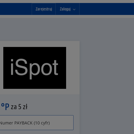
Zarejestruj
Zaloguj
 °P
za 5 zł