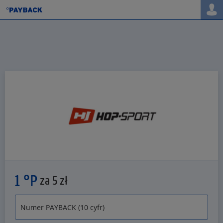
1 °P
za 5 zł