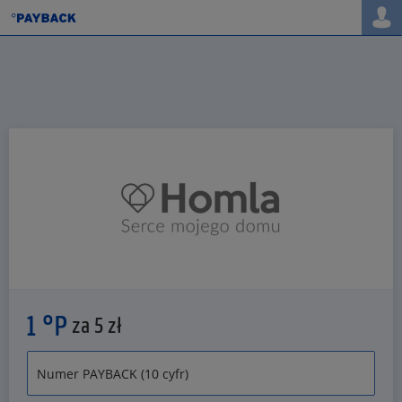
1 °P
za 5 zł